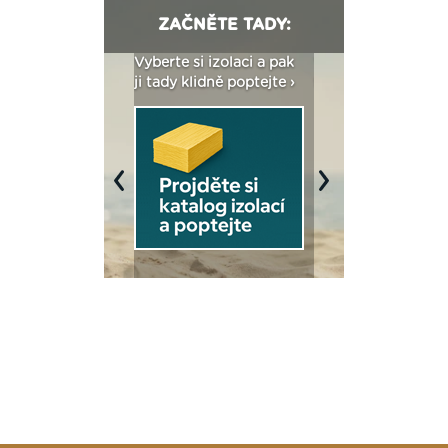
ZAČNĚTE TADY:
: Fasády ETICS a
Vyberte si izolaci a pak
Vytvořte si vizualiz
dstatné v kostce ›
ji tady klidně poptejte ›
fasády ›
Previous
Next