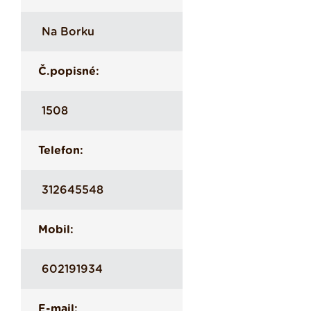
Na Borku
Č.popisné:
1508
Telefon:
312645548
Mobil:
602191934
E-mail: