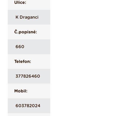
Ulice:
K Draganci
Č.popisné:
660
Telefon:
377826460
Mobil:
603782024