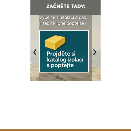
ZAČNĚTE TADY:
: Fasády ETICS a
Vyberte si izolaci a pak
Vytvořte si vizualiz
dstatné v kostce ›
ji tady klidně poptejte ›
fasády ›
Previous
Next