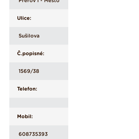
Přerov I - Město
Ulice:
Sušilova
Č.popisné:
1569/38
Telefon:
Mobil:
608735393