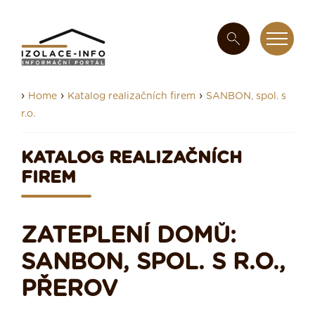
›
›
›
Home
Katalog realizačních firem
SANBON, spol. s
r.o.
KATALOG REALIZAČNÍCH
FIREM
ZATEPLENÍ DOMŮ:
SANBON, SPOL. S R.O.,
PŘEROV