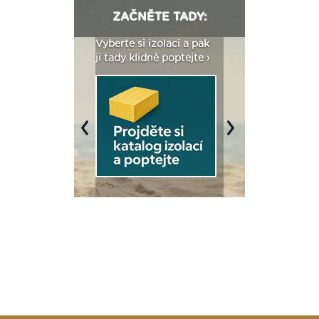
ZAČNĚTE TADY:
: Fasády ETICS a
Vyberte si izolaci a pak
Vytvořte si vizualiz
dstatné v kostce ›
ji tady klidně poptejte ›
fasády ›
Previous
Next