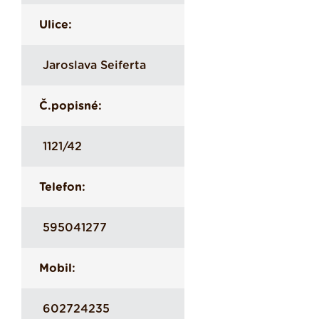
Ulice:
Jaroslava Seiferta
Č.popisné:
1121/42
Telefon:
595041277
Mobil:
602724235