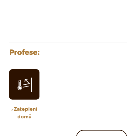
Profese:
Zateplení
domů