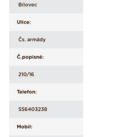
Bílovec
Ulice:
Čs. armády
Č.popisné:
210/16
Telefon:
556403238
Mobil: