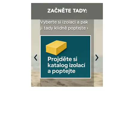
ZAČNĚTE TADY:
: Fasády ETICS a
Vyberte si izolaci a pak
Vytvořte si vizualiz
dstatné v kostce ›
ji tady klidně poptejte ›
fasády ›
Previous
Next