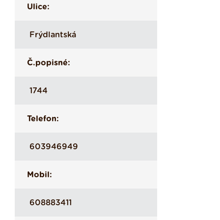
Ulice:
Frýdlantská
Č.popisné:
1744
Telefon:
603946949
Mobil:
608883411