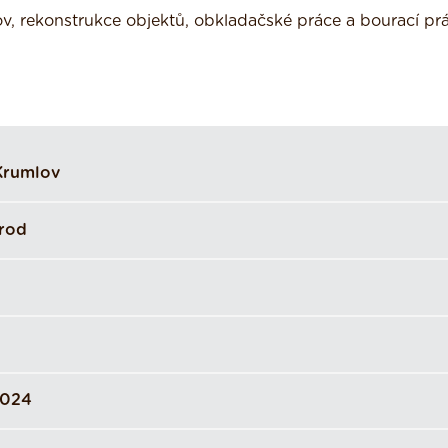
v, rekonstrukce objektů, obkladačské práce a bourací prá
Krumlov
Brod
0024