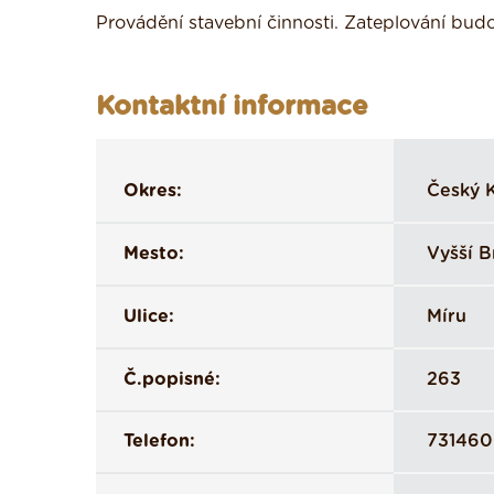
Provádění stavební činnosti. Zateplování budo
Kontaktní informace
Okres:
Český 
Mesto:
Vyšší 
Ulice:
Míru
Č.popisné:
263
Telefon:
73146