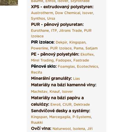
Baumit
,
Enroll
,
Isover
,
Styrotrade
XPS - extrudovaný polystyren:
Austrotherm
,
Dow Chemical
,
Isover
,
Synthos
,
Ursa
PUR - pěnový polyuretan:
Eurothane
,
ITP
,
Jitrans Trade
,
PUR
Izolace
PIR izolace
:
Dekpir
,
Kingspan
,
Powerline
,
PUR Izolace
,
Pama,
Satjam
PE - pěnový polyetylén:
Ekoflex
,
Mirel Trading
,
Fadopex
,
Fastrade
Pěnové sklo
:
Foamglas
,
Ecotechnics
,
Recifa
Minerální granuláty:
Lias
Materiály na bázi kamenné vlny:
Machstav
,
Knauf
,
Isover
Materiály na bázi papíru a
celulózy:
Enroll
,
CIUR
,
Dektrade
Sendvičové desky a systémy:
Kingspan
,
Marcegaglia
,
P-Systems
,
Ruukki
Ovčí vlna:
Naturwool
,
Isolena
,
Jiří