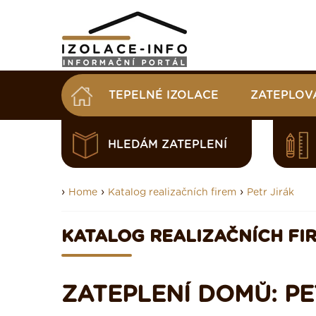
TEPELNÉ IZOLACE
ZATEPLOV
HLEDÁM ZATEPLENÍ
›
›
›
Home
Katalog realizačních firem
Petr Jirák
KATALOG REALIZAČNÍCH FI
ZATEPLENÍ DOMŮ: PE