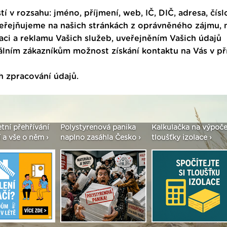
tí v rozsahu: jméno, příjmení, web, IČ, DIČ, adresa, čísl
veřejňujeme na našich stránkách z oprávněného zájmu,
ci a reklamu Vašich služeb, uveřejněním Vašich údajů
ním zákazníkům možnost získání kontaktu na Vás v p
h zpracování údajů
.
enová panika
Kalkulačka na výpočet
Seriál: Fasády ETICS 
asáhla Česko ›
tloušťky izolace ›
vše podstatné v kostc