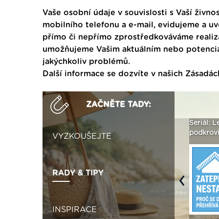
Vaše osobní údaje v souvislosti s Vaší živnos
mobilního telefonu a e-mail, evidujeme a u
přímo či nepřímo zprostředkováváme realiza
umožňujeme Vašim aktuálním nebo potenciál
jakýchkoliv problémů.
Další informace se dozvíte v našich
Zásadác
ZAČNĚTE TADY:
Není polystyren? My ho
Seriál: Letní přehřívání
Polystyr
seženeme! ›
podkroví a vše o něm ›
naplno z
VYZKOUŠEJTE
RADY & TIPY
Previous
INSPIRACE