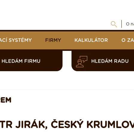
O n
ACÍ SYSTÉMY
FIRMY
KALKULÁTOR
O Z
HLEDÁM FIRMU
HLEDÁM RADU
REM
TR JIRÁK, ČESKÝ KRUMLO