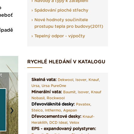
Návody a typy k zateplení
o
Spádování ploché střechy
 neboť
Nové hodnoty součinitele
prostupu tepla pro budovy(2011)
řípadě
Tepelný odpor - výpočty
RYCHLÉ HLEDÁNÍ V KATALOGU
a
Vyberte si izolaci a pak
Vytvořte si vizualizaci
Není po
Skelná vata:
Dekwool
,
Isover
,
Knauf
,
e ›
ji tady klidně poptejte ›
fasády ›
seženem
Ursa
,
Ursa PureOne
Minerální vata:
Baumit
,
Isover
,
Knauf
Nobasil
,
Rockwool
Dřevovláknité desky
:
Pavatex
,
Steico
,
Inthermo
,
Agepan
Next
Dřevocementové desky:
Knauf-
Heraklith
,
DCD Ideal
,
Velox
EPS - expandovaný polystyren: