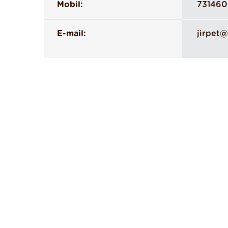
Mobil:
73146
E-mail:
jirpet@