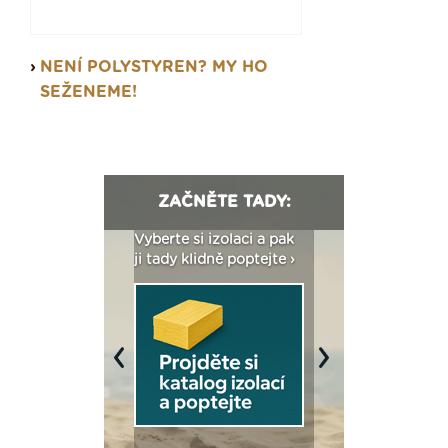
NENÍ POLYSTYREN? MY HO
SEŽENEME!
ZAČNĚTE TADY:
: Fasády ETICS a
Vyberte si izolaci a pak
Vytvořte si vizualiz
dstatné v kostce ›
ji tady klidně poptejte ›
fasády ›
Previous
Next