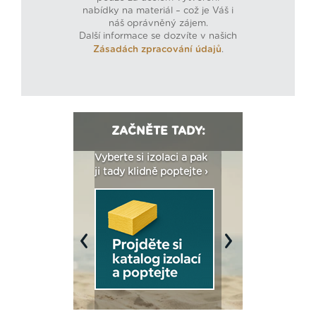
nabídky na materiál – což je Váš i
náš oprávněný zájem.
Další informace se dozvíte v našich
Zásadách zpracování údajů
.
ZAČNĚTE TADY:
: Fasády ETICS a
Vyberte si izolaci a pak
Vytvořte si vizualiz
dstatné v kostce ›
ji tady klidně poptejte ›
fasády ›
Previous
Next