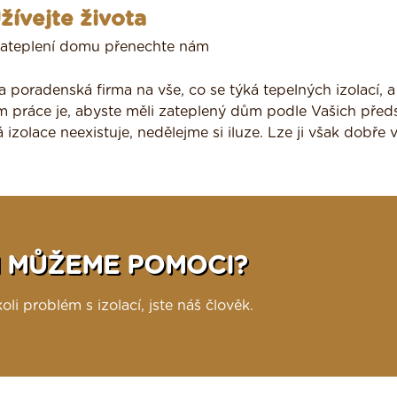
žívejte života
 zateplení domu přenechte nám
 poradenská firma na vše, co se týká tepelných izolací, a
 práce je, abyste měli zateplený dům podle Vašich před
izolace neexistuje, nedělejme si iluze. Lze ji však dobře 
 MŮŽEME POMOCI?
li problém s izolací, jste náš člověk.