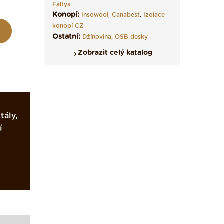
Faltys
Konopí:
Insowool
,
Canabest
,
Izolace
konopí CZ
Ostatní:
Džínovina,
OSB desky
Zobrazit celý katalog
tály,
í