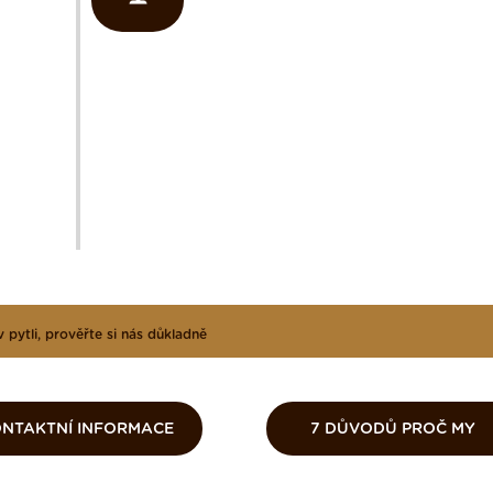
v pytli, prověřte si nás důkladně
NTAKTNÍ INFORMACE
7 DŮVODŮ PROČ MY