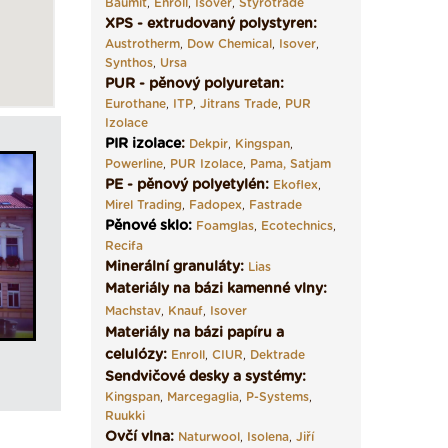
Baumit
,
Enroll
,
Isover
,
Styrotrade
XPS - extrudovaný polystyren:
Austrotherm
,
Dow Chemical
,
Isover
,
Synthos
,
Ursa
PUR - pěnový polyuretan:
Eurothane
,
ITP
,
Jitrans Trade
,
PUR
Izolace
PIR izolace
:
Dekpir
,
Kingspan
,
Powerline
,
PUR Izolace
,
Pama,
Satjam
PE - pěnový polyetylén:
Ekoflex
,
Mirel Trading
,
Fadopex
,
Fastrade
Pěnové sklo
:
Foamglas
,
Ecotechnics
,
Recifa
Minerální granuláty:
Lias
Materiály na bázi kamenné vlny:
Machstav
,
Knauf
,
Isover
Materiály na bázi papíru a
celulózy:
Enroll
,
CIUR
,
Dektrade
Sendvičové desky a systémy:
Kingspan
,
Marcegaglia
,
P-Systems
,
Ruukki
Ovčí vlna:
Naturwool
,
Isolena
,
Jiří