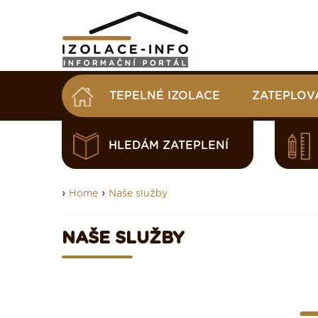
TEPELNÉ IZOLACE
ZATEPLOV
HLEDÁM ZATEPLENÍ
›
›
Home
Naše služby
NAŠE SLUŽBY