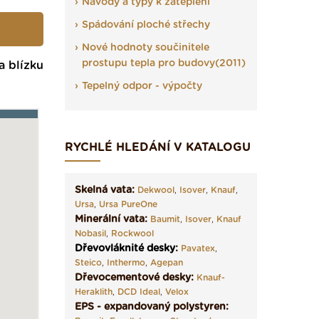
Návody a typy k zateplení
Spádování ploché střechy
Nové hodnoty součinitele
prostupu tepla pro budovy(2011)
a blízku
Tepelný odpor - výpočty
RYCHLÉ HLEDÁNÍ V KATALOGU
Skelná vata:
Dekwool
,
Isover
,
Knauf
,
Ursa
,
Ursa PureOne
Minerální vata:
Baumit
,
Isover
,
Knauf
Nobasil
,
Rockwool
Dřevovláknité desky
:
Pavatex
,
Steico
,
Inthermo
,
Agepan
Dřevocementové desky:
Knauf-
Heraklith
,
DCD Ideal
,
Velox
EPS - expandovaný polystyren: