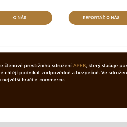
O NÁS
REPORTÁŽ O NÁS
e členové prestižního sdružení
APEK
, který slučuje por
ré chtějí podnikat zodpovědně a bezpečně. Ve sdružen
u největší hráči e-commerce.