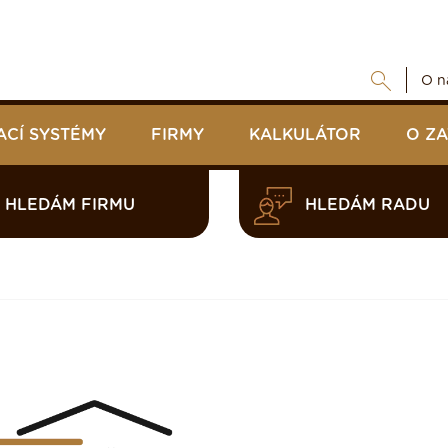
O n
ACÍ SYSTÉMY
FIRMY
KALKULÁTOR
O Z
HLEDÁM FIRMU
HLEDÁM RADU