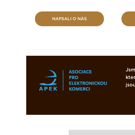
NAPSALI O NÁS
Jsm
kte
jso