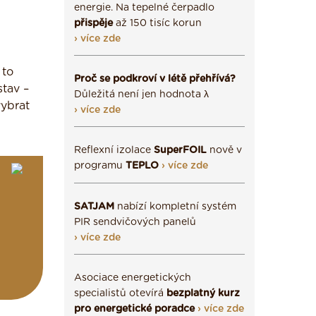
energie. Na tepelné čerpadlo
přispěje
až 150 tisíc korun
› více zde
 to
Proč se podkroví v létě přehřívá?
stav –
Důležitá není jen hodnota λ
vybrat
› více zde
Reflexní izolace
SuperFOIL
nově v
programu
TEPLO
› více zde
SATJAM
nabízí kompletní systém
PIR sendvičových panelů
› více zde
Asociace energetických
specialistů otevírá
bezplatný kurz
pro energetické poradce
› více zde