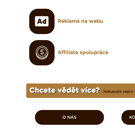
Reklama na webu
Affiliate spolupráce
Chcete vědět více?
..Nekupujte zajíce 
O NÁS
KO