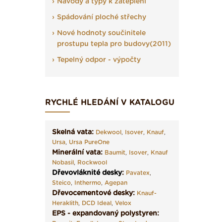
Návody a typy k zateplení
Spádování ploché střechy
Nové hodnoty součinitele
prostupu tepla pro budovy(2011)
Tepelný odpor - výpočty
RYCHLÉ HLEDÁNÍ V KATALOGU
Skelná vata:
Dekwool
,
Isover
,
Knauf
,
Ursa
,
Ursa PureOne
Minerální vata:
Baumit
,
Isover
,
Knauf
Nobasil
,
Rockwool
Dřevovláknité desky
:
Pavatex
,
Steico
,
Inthermo
,
Agepan
Dřevocementové desky:
Knauf-
Heraklith
,
DCD Ideal
,
Velox
EPS - expandovaný polystyren: