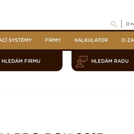
O n
ACÍ SYSTÉMY
FIRMY
KALKULÁTOR
O Z
HLEDÁM FIRMU
HLEDÁM RADU