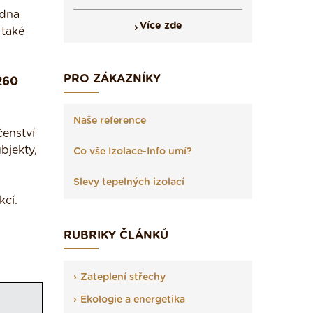
edna
Více zde
 také
PRO ZÁKAZNÍKY
 260
Naše reference
čenství
bjekty,
Co vše Izolace-Info umí?
Slevy tepelných izolací
kcí.
RUBRIKY ČLÁNKŮ
Zateplení střechy
Ekologie a energetika