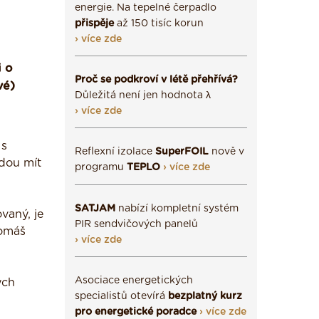
energie. Na tepelné čerpadlo
přispěje
až 150 tisíc korun
› více zde
i o
Proč se podkroví v létě přehřívá?
vé)
Důležitá není jen hodnota λ
› více zde
 s
Reflexní izolace
SuperFOIL
nově v
udou mít
programu
TEPLO
› více zde
SATJAM
nabízí kompletní systém
vaný, je
PIR sendvičových panelů
Tomáš
› více zde
Asociace energetických
ých
specialistů otevírá
bezplatný kurz
pro energetické poradce
› více zde