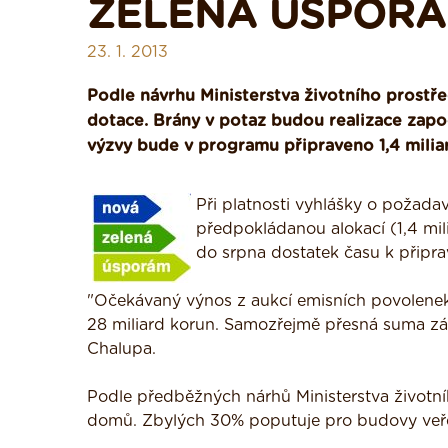
ZELENÁ ÚSPORÁ
23. 1. 2013
Podle návrhu Ministerstva životního prostř
dotace. Brány v potaz budou realizace započ
výzvy bude v programu připraveno 1,4 milia
Při platnosti vyhlášky o požad
předpokládanou alokací (1,4 mil
do srpna dostatek času k připr
"Očekávaný výnos z aukcí emisních povolenek
28 miliard korun. Samozřejmě přesná suma závi
Chalupa.
Podle předběžných nárhů Ministerstva životn
domů. Zbylých 30% poputuje pro budovy veře