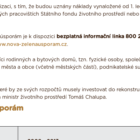
lizaci, s tím, že budou uznány náklady vynaložené od 1. l
ch pracovištích Státního fondu životního prostředí nebo
úsporám je k dispozici
bezplatná informační linka 800
w.nova-zelenausporam.cz
.
íci rodinných a bytových domů, tzn. fyzické osoby, spole
 města a obce (včetně městských částí), podnikatelské su
eré by ze svých rozpočtů musely investovat do rekonstru
á ministr životního prostředí Tomáš Chalupa.
sporám