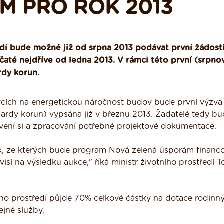
M PRO ROK 2013
edí bude možné již od srpna 2013 podávat první žádost
até nejdříve od ledna 2013. V rámci této první (srpno
rdy korun.
avcích na energetickou náročnost budov bude první výzva
iardy korun) vypsána již v březnu 2013. Žadatelé tedy b
avení si a zpracování potřebné projektové dokumentace.
, ze kterých bude program Nová zelená úsporám financo
sí na výsledku aukce," říká ministr životního prostředí 
ího prostředí půjde 70% celkové částky na dotace rodinn
jné služby.