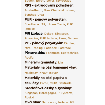
Baumit
,
Enroll
,
Isover
,
Styrotrade
XPS - extrudovaný polystyren:
Austrotherm
,
Dow Chemical
,
Isover
,
Synthos
,
Ursa
PUR - pěnový polyuretan:
Eurothane
,
ITP
,
Jitrans Trade
,
PUR
Izolace
PIR izolace
:
Dekpir
,
Kingspan
,
Powerline
,
PUR Izolace
,
Pama,
Satjam
PE - pěnový polyetylén:
Ekoflex
,
Mirel Trading
,
Fadopex
,
Fastrade
Pěnové sklo
:
Foamglas
,
Ecotechnics
,
Recifa
Minerální granuláty:
Lias
Materiály na bázi kamenné vlny:
Machstav
,
Knauf
,
Isover
Materiály na bázi papíru a
celulózy:
Enroll
,
CIUR
,
Dektrade
Sendvičové desky a systémy:
Kingspan
,
Marcegaglia
,
P-Systems
,
Ruukki
Ovčí vlna:
Naturwool
,
Isolena
,
Jiří