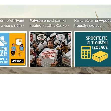
etní přehřívání
Polystyrenová panika
Kalkulačka na výpoče
 a vše o něm ›
naplno zasáhla Česko ›
tloušťky izolace ›