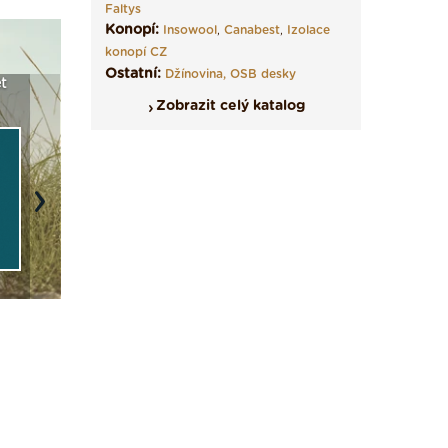
Faltys
Konopí:
Insowool
,
Canabest
,
Izolace
konopí CZ
Ostatní:
Džínovina,
OSB desky
t
Seriál: Fasády ETICS a
Vyberte si izolaci a pak
Vytvořte
vše podstatné v kostce ›
ji tady klidně poptejte ›
fasády ›
Zobrazit celý katalog
Next