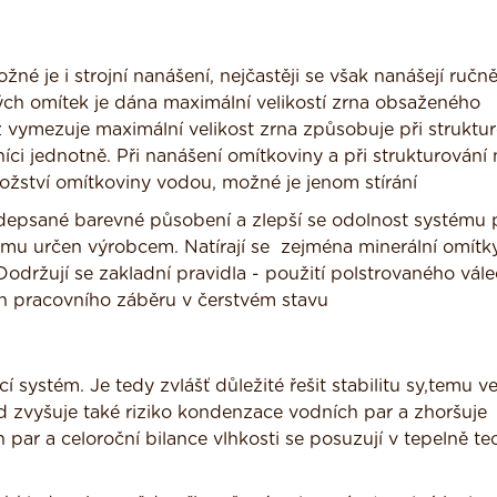
é je i strojní nanášení, nejčastěji se však nanášejí ručně
vých omítek je dána maximální velikostí zrna obsaženého
vymezuje maximální velikost zrna způsobuje při struktu
ci jednotně. Při nanášení omítkoviny a při strukturování 
ožství omítkoviny vodou, možné je jenom stírání
depsané barevné působení a zlepší se odolnost systému p
ému určen výrobcem. Natírají se zejména minerální omítky
održují se zakladní pravidla - použití polstrovaného vál
h pracovního záběru v čerstvém stavu
 systém. Je tedy zvlášť důležité řešit stabilitu sy,temu v
d zvyšuje také riziko kondenzace vodních par a zhoršuje
 par a celoroční bilance vlhkosti se posuzují v tepelně te