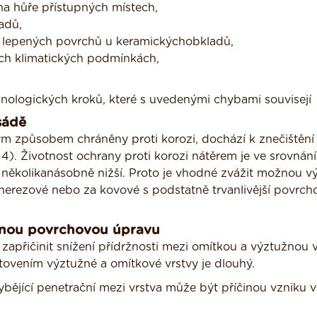
a hůře přístupných místech,
adů,
 z lepených povrchů u keramickýchobkladů,
ch klimatických podmínkách,
nologických kroků, které s uvedenými chybami souvisejí
sádě
m způsobem chráněny proti korozi, dochází k znečištění
). Životnost ochrany proti korozi nátěrem je ve srovnání
u několikanásobně nižší. Proto je vhodné zvážit možnou 
nerezové nebo za kovové s podstatně trvanlivější povrc
čnou povrchovou úpravu
zapřičinit snížení přídržnosti mezi omítkou a výztužnou 
tovením výztužné a omítkové vrstvy je dlouhý.
ybějící penetrační mezi vrstva může být příčinou vzniku 