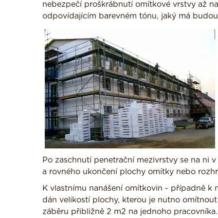
nebezpečí proškrábnutí omítkové vrstvy až na
odpovídajícím barevném tónu, jaký má budou
Po zaschnutí penetrační mezivrstvy se na ni v
a rovného ukončení plochy omítky nebo rozhra
K vlastnímu nanášení omítkovin - případně k nat
dán velikostí plochy, kterou je nutno omítno
záběru přibližně 2 m2 na jednoho pracovníka