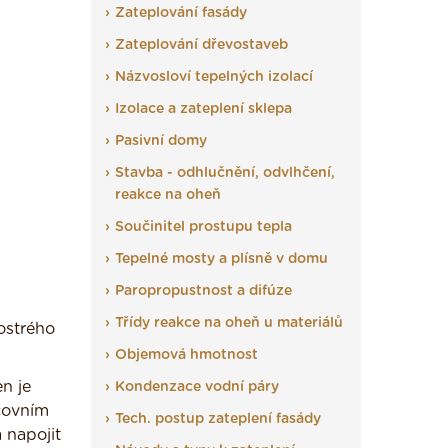
Zateplování fasády
Zateplování dřevostaveb
Názvosloví tepelných izolací
Izolace a zateplení sklepa
Pasivní domy
Stavba - odhlučnění, odvlhčení,
reakce na oheň
Součinitel prostupu tepla
Tepelné mosty a plísně v domu
Paropropustnost a difúze
Třídy reakce na oheň u materiálů
 ostrého
Objemová hmotnost
en je
Kondenzace vodní páry
acovním
Tech. postup zateplení fasády
 napojit