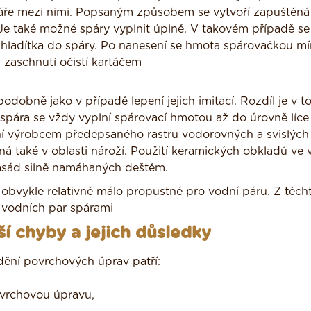
áře mezi nimi. Popsaným způsobem se vytvoří zapuštěná 
 Je také možné spáry vyplnit úplně. V takovém případě se
z hladítka do spáry. Po nanesení se hmota spárovačkou m
 zaschnutí očistí kartáčem
dobně jako v případě lepení jejich imitací. Rozdíl je v t
 spára se vždy vyplní spárovací hmotou až do úrovně líce
ní výrobcem předepsaného rastru vodorovných a svislých
tná také v oblasti nároží. Použití keramických obkladů ve 
 fasád silně namáhaných deštěm.
obvykle relativně málo propustné pro vodní páru. Z těch
 vodních par spárami
ší chyby a jejich důsledky
dění povrchových úprav patří:
ovrchovou úpravu,