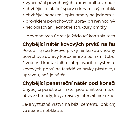
• vynechání povrchových úprav omítkovinou n
• chybějící dilatační spáry u keramických obkl
• chybějící nanesení lepicí hmoty na jednom
• provádění povrchových úprav při nevhodný
• nedodržování jednotné struktury omítky.
U povrchových úprav je žádoucí kontrola tech
Chybějící nátěr kovových prvků na fa
Pokud nejsou kovové prvky na fasádě vhodný
povrchové úpravy korozními zplodinami (obr. 4
životností kontaktního zateplovacího systém
kovových prvků na fasádě za prvky plastové, 
úpravou, než je nátěr
Chybějící penetrační nátěr pod kone
Chybějící penetrační nátěr pod omítkou může 
obzvlášť tehdy, když časový interval mezi zho
Je-li výztužná vrstva na bázi cementu, pak ch
ve spárách obkladů.