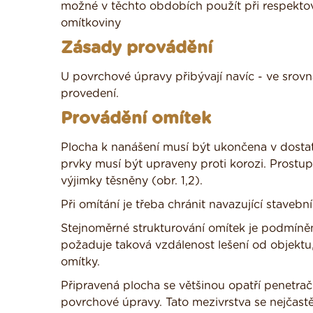
možné v těchto obdobích použít při respektov
omítkoviny
Zásady provádění
U povrchové úpravy přibývají navíc - ve srov
provedení.
Provádění omítek
Plocha k nanášení musí být ukončena v dost
prvky musí být upraveny proti korozi. Prostupu
výjimky těsněny (obr. 1,2).
Při omítání je třeba chránit navazující staveb
Stejnoměrné strukturování omítek je podmíně
požaduje taková vzdálenost lešení od objek
omítky.
Připravená plocha se většinou opatří penetr
povrchové úpravy. Tato mezivrstva se nejčastěj