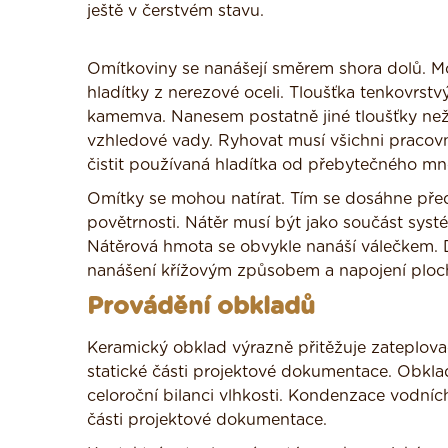
ještě v čerstvém stavu.
Omítkoviny se nanášejí směrem shora dolů. Možn
hladítky z nerezové oceli. Tloušťka tenkovrst
kamemva. Nanesem postatně jiné tloušťky než 
vzhledové vady. Ryhovat musí všichni pracovní
čistit používaná hladítka od přebytečného mn
Omítky se mohou natírat. Tím se dosáhne pře
povětrnosti. Nátěr musí být jako součást syst
Nátěrová hmota se obvykle nanáší válečkem. D
nanášení křížovým způsobem a napojení ploc
Provádění obkladů
Keramický obklad výrazně přitěžuje zateplovací
statické části projektové dokumentace. Obkla
celoroční bilanci vlhkosti. Kondenzace vodních
části projektové dokumentace.