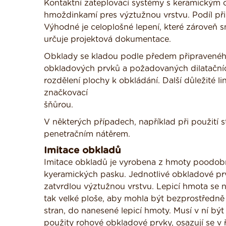
Kontaktní zateplovací systémy s keramickým 
hmoždinkamí pres výztužnou vrstvu. Podíl při
Výhodné je celoplošné lepení, které zároveň 
určuje projektová dokumentace.
Obklady se kladou podle předem připraveného
obkladových prvků a požadovaných dilatačních 
rozdělení plochy k obkládání. Další důležité l
značkovací
šňůrou.
V některých případech, například při použití 
penetračním nátěrem.
Imitace obkladů
Imitace obkladů je vyrobena z hmoty poodob
kyeramických pasku. Jednotlivé obkladové pr
zatvrdlou výztužnou vrstvu. Lepicí hmota se 
tak velké ploše, aby mohla být bezprostředně
stran, do nanesené lepicí hmoty. Musí v ní bý
použity rohové obkladové prvky, osazují se v