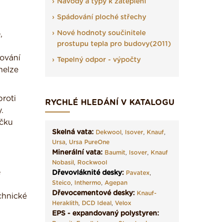
Návody a typy k zateplení
Spádování ploché střechy
Nové hodnoty součinitele
,
prostupu tepla pro budovy(2011)
rování
Tepelný odpor - výpočty
nelze
roti
RYCHLÉ HLEDÁNÍ V KATALOGU
.
ečku
Skelná vata:
Dekwool
,
Isover
,
Knauf
,
Ursa
,
Ursa PureOne
Minerální vata:
Baumit
,
Isover
,
Knauf
Nobasil
,
Rockwool
e
Dřevovláknité desky
:
Pavatex
,
Steico
,
Inthermo
,
Agepan
Dřevocementové desky:
Knauf-
chnické
Heraklith
,
DCD Ideal
,
Velox
EPS - expandovaný polystyren: