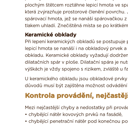
plochým štětcem roztáhne lepicí hmota ve sp
která zvýrazňuje prostorové členění povrchu.
spárovací hmota, jež se nanáší spárovačkou 
tlakem uhladí. Znečištěná místa se po krátkém
Keramické obklady
Při lepení keramických obkladů se postupuje po
lepicí hmota se nanáší i na obkladový prvek a
obkladu. Keramické obklady vyžadují dodrže
dilatačních spár v ploše. Dilatační spára je nu
výškách je vždy spojeno s rizikem, zvláště u
U keramického obkladu jsou obkladové prvky 
důvodů musí být zajištěna možnost odvádění
Kontrola provádění, nejčastěj
Mezi nejčastější chyby a nedostatky při prová
• chybějící nátěr kovových prvků na fasádě,
• chybějící penetrační nátěr pod konečnou p