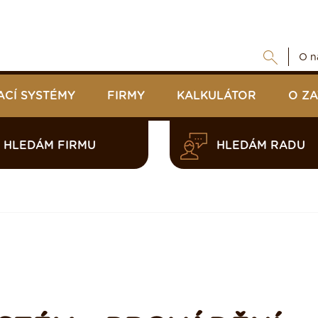
O n
ACÍ SYSTÉMY
FIRMY
KALKULÁTOR
O Z
HLEDÁM FIRMU
HLEDÁM RADU