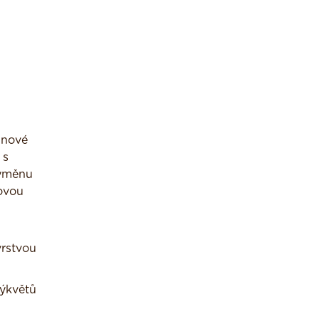
 nové
 s
výměnu
hovou
vrstvou
výkvětů