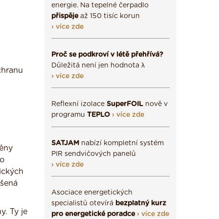
energie. Na tepelné čerpadlo
přispěje
až 150 tisíc korun
› více zde
Proč se podkroví v létě přehřívá?
Důležitá není jen hodnota λ
chranu
› více zde
Reflexní izolace
SuperFOIL
nově v
programu
TEPLO
› více zde
SATJAM
nabízí kompletní systém
měny
PIR sendvičových panelů
ho
› více zde
ických
ýšená
Asociace energetických
specialistů otevírá
bezplatný kurz
y. Ty je
pro energetické poradce
› více zde