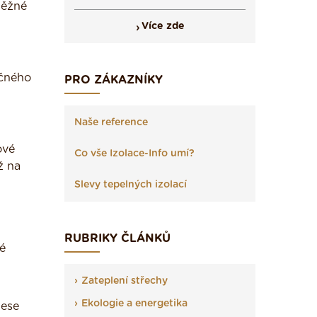
běžné
Více zde
ečného
PRO ZÁKAZNÍKY
Naše reference
ové
Co vše Izolace-Info umí?
ž na
Slevy tepelných izolací
RUBRIKY ČLÁNKŮ
é
Zateplení střechy
Ekologie a energetika
nese