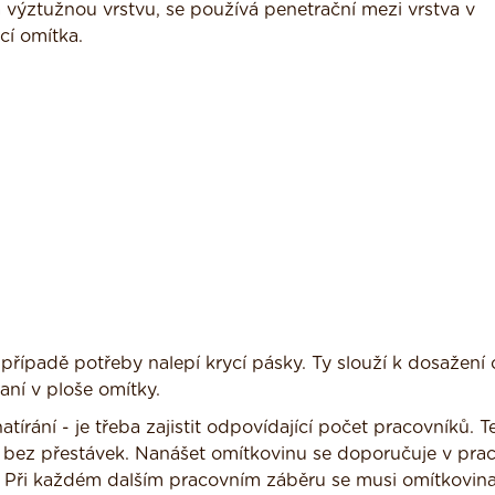
 výztužnou vrstvu, se používá penetrační mezi vrstva v
cí omítka.
 případě potřeby nalepí krycí pásky. Ty slouží k dosažení
ní v ploše omítky.
írání - je třeba zajistit odpovídající počet pracovníků. T
ut bez přestávek. Nanášet omítkovinu se doporučuje v pr
. Při každém dalším pracovním záběru se musi omítkovina