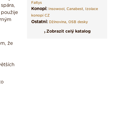
Faltys
spára,
Konopí:
Insowool
,
Canabest
,
Izolace
 použije
konopí CZ
írným
Ostatní:
Džínovina,
OSB desky
Zobrazit celý katalog
om, že
větších
to