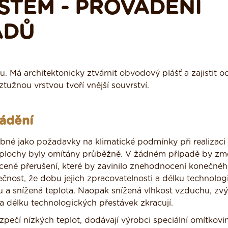
STÉM - PROVÁDĚNÍ
ADŮ
u. Má architektonicky ztvárnit obvodový plášť a zajistit o
tužnou vrstvou tvoří vnější souvrství.
vádění
né jako požadavky na klimatické podmínky při realizaci
é plochy byly omítány průběžně. V žádném případě by z
ené přerušení, které by zavinilo znehodnocení konečné
čnost, že dobu jejich zpracovatelnosti a délku technolog
 a snížená teplota. Naopak snížená vlhkost vzduchu, zv
 a délku technologických přestávek zkracují.
ečí nízkých teplot, dodávají výrobci speciální omítkovin