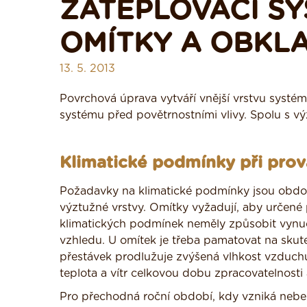
ZATEPLOVACÍ SY
OMÍTKY A OBKL
13. 5. 2013
Povrchová úprava vytváří vnější vrstvu systém
systému před povětrnostními vlivy. Spolu s výz
Klimatické podmínky při pro
Požadavky na klimatické podmínky jsou obdob
výztužné vrstvy. Omítky vyžadují, aby určen
klimatických podmínek neměly způsobit vynuc
vzhledu. U omítek je třeba pamatovat na skute
přestávek prodlužuje zvýšená vlhkost vzduchu
teplota a vítr celkovou dobu zpracovatelnosti
Pro přechodná roční období, kdy vzniká nebezp