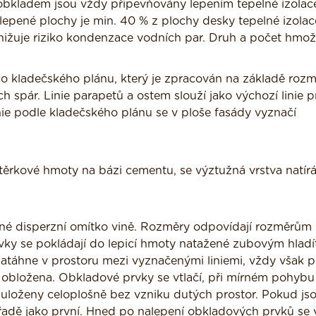
obkladem jsou vždy připevňovány lepením tepelné izolac
lepené plochy je min. 40 % z plochy desky tepelné izolac
snižuje riziko kondenzace vodních par. Druh a počet hmo
 kladečského plánu, který je zpracován na základě roz
spár. Linie parapetů a ostem slouží jako výchozí linie p
inie podle kladečského plánu se v ploše fasády vyznačí
stěrkové hmoty na bázi cementu, se výztužná vrstva natír
né disperzní omítko vině. Rozměry odpovídají rozměrům
vky se pokládají do lepicí hmoty natažené zubovým hlad
natáhne v prostoru mezi vyznačenými liniemi, vždy však 
 obložena. Obkladové prvky se vtlačí, při mírném pohybu
t uloženy celoplošně bez vzniku dutých prostor. Pokud js
 řadě jako první. Hned po nalepení obkladových prvků se