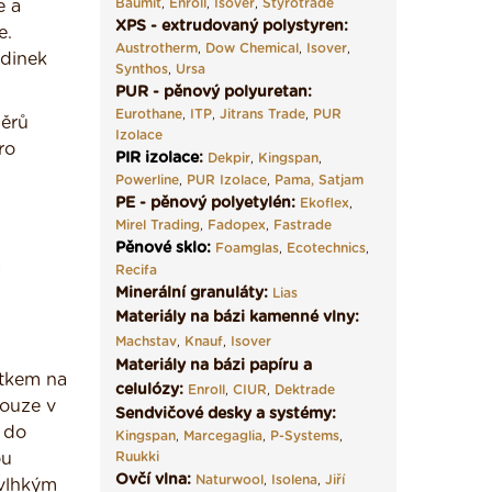
Baumit
,
Enroll
,
Isover
,
Styrotrade
e a
XPS - extrudovaný polystyren:
e.
Austrotherm
,
Dow Chemical
,
Isover
,
ždinek
Synthos
,
Ursa
PUR - pěnový polyuretan:
Eurothane
,
ITP
,
Jitrans Trade
,
PUR
měrů
Izolace
ro
PIR izolace
:
Dekpir
,
Kingspan
,
Powerline
,
PUR Izolace
,
Pama,
Satjam
PE - pěnový polyetylén:
Ekoflex
,
Mirel Trading
,
Fadopex
,
Fastrade
Pěnové sklo
:
Foamglas
,
Ecotechnics
,
á
Recifa
Minerální granuláty:
Lias
Materiály na bázi kamenné vlny:
Machstav
,
Knauf
,
Isover
Materiály na bázi papíru a
ítkem na
celulózy:
Enroll
,
CIUR
,
Dektrade
pouze v
Sendvičové desky a systémy:
 do
Kingspan
,
Marcegaglia
,
P-Systems
,
ou
Ruukki
Ovčí vlna:
Naturwool
,
Isolena
,
Jiří
 vlhkým