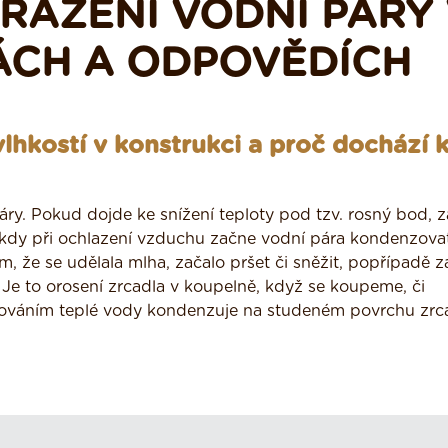
SRÁŽENÍ VODNÍ PÁRY
ÁCH A ODPOVĚDÍCH
vlhkostí v konstrukci a proč dochází 
ry. Pokud dojde ke snížení teploty pod tzv. rosný bod, 
 kdy při ochlazení vzduchu začne vodní pára kondenzova
, že se udělala mlha, začalo pršet či sněžit, popřípadě z
Je to orosení zrcadla v koupelně, když se koupeme, či
ařováním teplé vody kondenzuje na studeném povrchu zrca