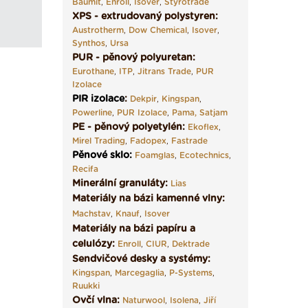
Baumit
,
Enroll
,
Isover
,
Styrotrade
XPS - extrudovaný polystyren:
Austrotherm
,
Dow Chemical
,
Isover
,
Synthos
,
Ursa
PUR - pěnový polyuretan:
Eurothane
,
ITP
,
Jitrans Trade
,
PUR
Izolace
PIR izolace
:
Dekpir
,
Kingspan
,
Powerline
,
PUR Izolace
,
Pama,
Satjam
PE - pěnový polyetylén:
Ekoflex
,
Mirel Trading
,
Fadopex
,
Fastrade
Pěnové sklo
:
Foamglas
,
Ecotechnics
,
Recifa
Minerální granuláty:
Lias
Materiály na bázi kamenné vlny:
Machstav
,
Knauf
,
Isover
Materiály na bázi papíru a
celulózy:
Enroll
,
CIUR
,
Dektrade
Sendvičové desky a systémy:
Kingspan
,
Marcegaglia
,
P-Systems
,
Ruukki
Ovčí vlna:
Naturwool
,
Isolena
,
Jiří