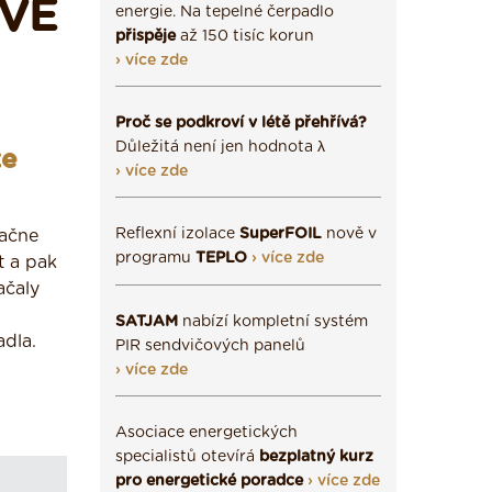
 VE
energie. Na tepelné čerpadlo
přispěje
až 150 tisíc korun
› více zde
Proč se podkroví v létě přehřívá?
Důležitá není jen hodnota λ
ke
› více zde
Reflexní izolace
SuperFOIL
nově v
začne
programu
TEPLO
› více zde
t a pak
ačaly
SATJAM
nabízí kompletní systém
dla.
PIR sendvičových panelů
› více zde
Asociace energetických
specialistů otevírá
bezplatný kurz
pro energetické poradce
› více zde