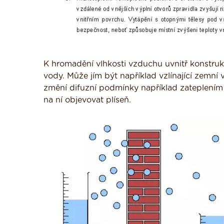
K hromadění vlhkosti vzduchu uvnitř konstrukc
vody. Může jím být například vzlínající zemní v
změní difuzní podmínky například zateplením z
na ní objevovat plíseň.