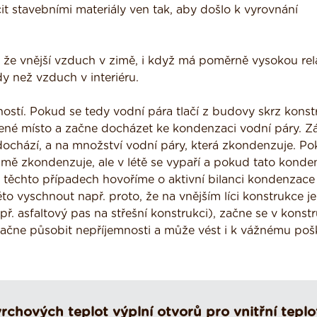
čit stavebními materiály ven tak, aby došlo k vyrovnání
že vnější vzduch v zimě, i když má poměrně vysokou rela
y než vzduch v interiéru.
ostí. Pokud se tedy vodní pára tlačí z budovy skrz konst
dené místo a začne docházet ke kondenzaci vodní páry. Zá
ochází, a na množství vodní páry, která zkondenzuje. Po
 zimě zkondenzuje, ale v létě se vypaří a pokud tato kond
V těchto případech hovoříme o aktivní bilanci kondenzace
to vyschnout např. proto, že na vnějším líci konstrukce j
ř. asfaltový pas na střešní konstrukci), začne se v konstr
ačne působit nepříjemnosti a může vést i k vážnému poš
rchových teplot výplní otvorů pro vnitřní teplo