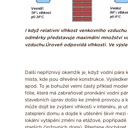
I když relativní vlhkost venkovního vzduchu 
odměrky představuje maximální množství v
vzduchu.Úroveň odpovídá vlhkosti. Ve výsle
Další nepříznivý okamžik je, když vodní pára 
místa, kde jsou dřevěné konstrukce. Výsledk
apod. To je bohužel velmi častý příklad mod
fólie, která má zabraňovat pronikání vodní pár
stavebních úprav došlo ke změně provozu a k 
může dojít ke zvýšení vlhkosti v interiéru, j
zateplení domu a dojde k utěsnění škvír mezi
lokální vytápění změní na etážové, popřípadě 
starších činžovních domů. Přestane docházet