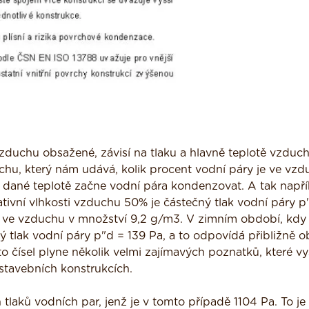
zduchu obsažené, závisí na tlaku a hlavně teplotě vzduch
chu, který nám udává, kolik procent vodní páry je ve vzd
 dané teplotě začne vodní pára kondenzovat. A tak napří
ativní vlhkosti vzduchu 50% je částečný tlak vodní páry p
 ve vzduchu v množství 9,2 g/m3. V zimním období, kdy 
ný tlak vodní páry p"d = 139 Pa, a to odpovídá přibližně 
 čísel plyne několik velmi zajímavých poznatků, které vys
tavebních konstrukcích.
tlaků vodních par, jenž je v tomto případě 1104 Pa. To je