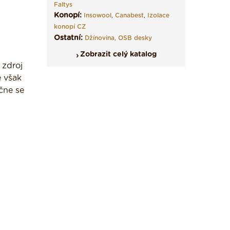
Faltys
Konopí:
Insowool
,
Canabest
,
Izolace
konopí CZ
Ostatní:
Džínovina,
OSB desky
Zobrazit celý katalog
 zdroj
e však
čne se