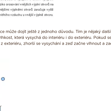
e může dojít ještě z jednoho důvodu. Tím je nějaký další
lhkost, která vysychá do interiéru i do exteriéru. Pokud s
 exteriéru, zhorší se vysychání a zeď začne vlhnout a za