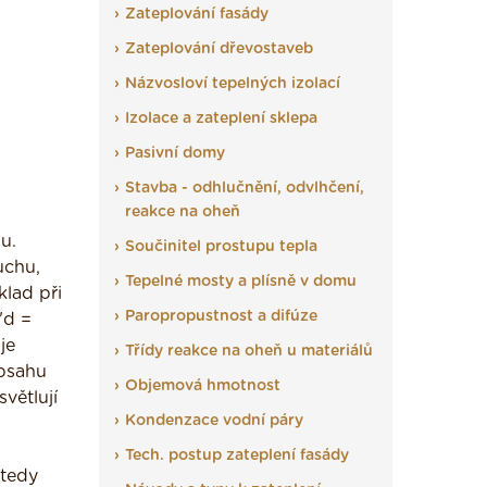
Zateplování fasády
Zateplování dřevostaveb
Názvosloví tepelných izolací
Izolace a zateplení sklepa
Pasivní domy
Stavba - odhlučnění, odvlhčení,
reakce na oheň
u.
Součinitel prostupu tepla
uchu,
Tepelné mosty a plísně v domu
klad při
Paropropustnost a difúze
"d =
je
Třídy reakce na oheň u materiálů
obsahu
Objemová hmotnost
větlují
Kondenzace vodní páry
Tech. postup zateplení fasády
 tedy