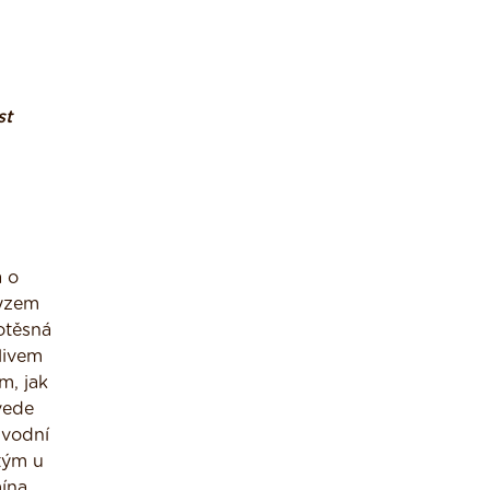
st
a o
myzem
otěsná
vlivem
m, jak
vede
ůvodní
stým u
ína.