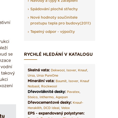
Návody a typy k zateplení
Spádování ploché střechy
Nové hodnoty součinitele
tivní
prostupu tepla pro budovy(2011)
Tepelný odpor - výpočty
rukci
leží
kud se
RYCHLÉ HLEDÁNÍ V KATALOGU
enzace
 vodní
Skelná vata:
Dekwool
,
Isover
,
Knauf
,
e takový
Ursa
,
Ursa PureOne
ukci
Minerální vata:
Baumit
,
Isover
,
Knauf
kození
Nobasil
,
Rockwool
Dřevovláknité desky
:
Pavatex
,
Steico
,
Inthermo
,
Agepan
Dřevocementové desky:
Knauf-
Heraklith
,
DCD Ideal
,
Velox
EPS - expandovaný polystyren:
tu