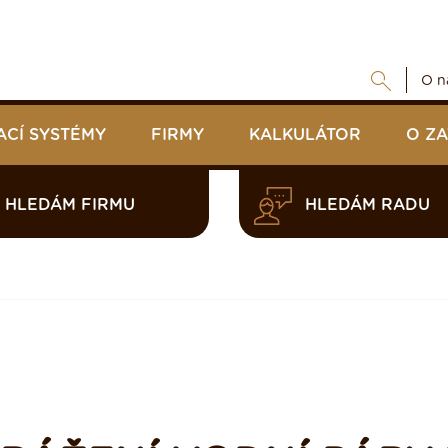
O n
ACÍ SYSTÉMY
FIRMY
KALKULÁTOR
O Z
HLEDÁM FIRMU
HLEDÁM RADU