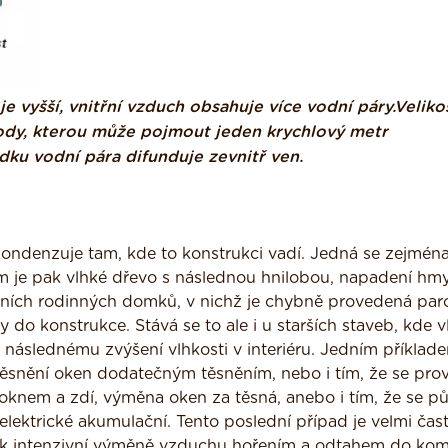
je vyšší, vnitřní vzduch obsahuje více vodní páry.Veliko
ody, kterou může pojmout jeden krychlový metr
dku vodní pára difunduje zevnitř ven.
kondenzuje tam, kde to konstrukci vadí. Jedná se zejmén
em je pak vlhké dřevo s následnou hnilobou, napadení h
erních rodinných domků, v nichž je chybně provedená par
y do konstrukce. Stává se to ale i u starších staveb, kde 
následnému zvýšení vlhkosti v interiéru. Jedním příklade
e utěsnění oken dodatečným těsněním, nebo i tím, že se pro
 oknem a zdí, výměna oken za těsná, anebo i tím, že se p
elektrické akumulační. Tento poslední případ je velmi ča
 k intenzivní výměně vzduchu hořením a odtahem do kom