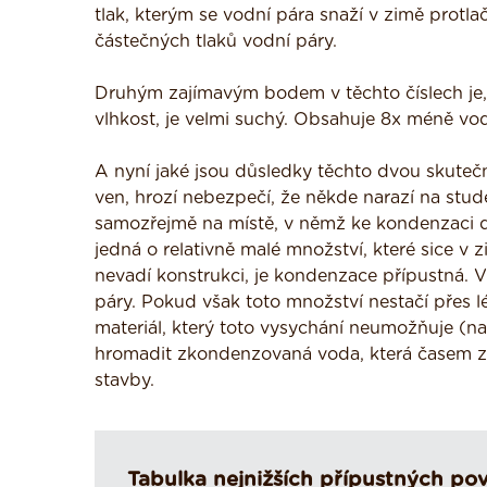
tlak, kterým se vodní pára snaží v zimě protla
částečných tlaků vodní páry.
Druhým zajímavým bodem v těchto číslech je, 
vlhkost, je velmi suchý. Obsahuje 8x méně vod
A nyní jaké jsou důsledky těchto dvou skutečn
ven, hrozí nebezpečí, že někde narazí na stu
samozřejmě na místě, v němž ke kondenzaci d
jedná o relativně malé množství, které sice v
nevadí konstrukci, je kondenzace přípustná. 
páry. Pokud však toto množství nestačí přes lé
materiál, který toto vysychání neumožňuje (nap
hromadit zkondenzovaná voda, která časem z
stavby.
Tabulka nejnižších přípustných pov