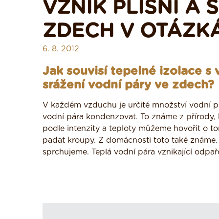
VZNIK PLÍSNÍ A 
ZDECH V OTÁZK
6. 8. 2012
Jak souvisí tepelné izolace s 
srážení vodní páry ve zdech?
V každém vzduchu je určité množství vodní pá
vodní pára kondenzovat. To známe z přírody,
podle intenzity a teploty můžeme hovořit o tom
padat kroupy. Z domácnosti toto také známe. 
sprchujeme. Teplá vodní pára vznikající odp