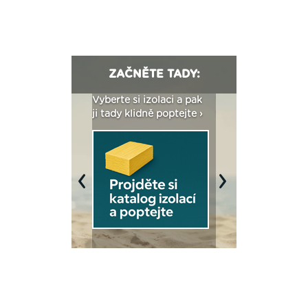
ZAČNĚTE TADY:
: Fasády ETICS a
Vyberte si izolaci a pak
Vytvořte si vizualiz
dstatné v kostce ›
ji tady klidně poptejte ›
fasády ›
Previous
Next