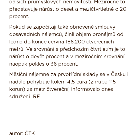
dalších průmyslových nemovitostí. Meziročně to
představuje nárůst o deset a mezičtvrtletně o 20
procent.
Pokud se započítají také obnovené smlouvy
dosavadních nájemců, činil objem pronájmů od
ledna do konce června 186.200 čtverečních
metrů. Ve srovnání s předchozím čtvrtletím je to
nárůst o devět procent a v meziročním srovnání
naopak pokles o 36 procent.
Měsíční nájemné za prvotřídní sklady se v Česku i
nadále pohybuje kolem 4,5 eura (zhruba 115
korun) za metr čtvereční, informovalo dnes
sdružení IRF.
autor: ČTK