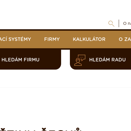
O n
ACÍ SYSTÉMY
FIRMY
KALKULÁTOR
O Z
HLEDÁM FIRMU
HLEDÁM RADU