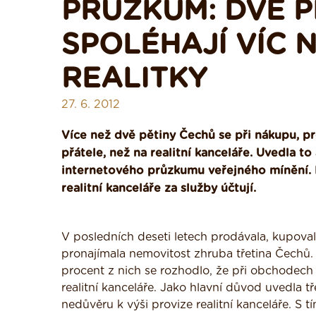
PRŮZKUM: DVĚ P
SPOLÉHAJÍ VÍC 
REALITKY
27. 6. 2012
Více než dvě pětiny Čechů se při nákupu, p
přátele, než na realitní kanceláře. Uvedla
internetového průzkumu veřejného mínění. Li
realitní kanceláře za služby účtují.
V posledních deseti letech prodávala, kupova
pronajímala nemovitost zhruba třetina Čechů.
procent z nich se rozhodlo, že při obchodech 
realitní kanceláře. Jako hlavní důvod uvedla tř
nedůvěru k výši provize realitní kanceláře. S t