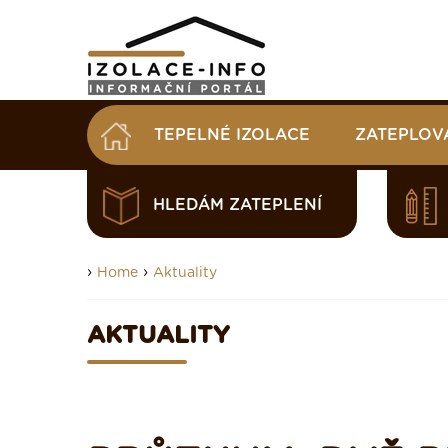
TEPELNÉ IZOLACE
ZATEPLOV
HLEDÁM ZATEPLENÍ
›
›
Home
Aktuality
AKTUALITY