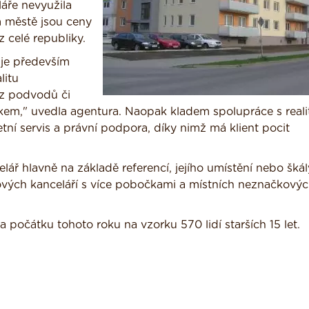
áře nevyužila
 městě jsou ceny
z celé republiky.
 je především
litu
z podvodů či
em," uvedla agentura. Naopak kladem spolupráce s reali
ní servis a právní podpora, díky nimž má klient pocit
celář hlavně na základě referencí, jejího umístění nebo škál
vých kanceláří s více pobočkami a místních neznačkovýc
očátku tohoto roku na vzorku 570 lidí starších 15 let.