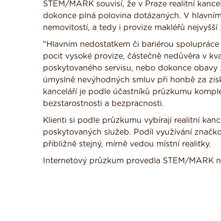
STEM/MARK souvisí, že v Praze realitní kancel
dokonce plná polovina dotázaných. V hlavním
nemovitostí, a tedy i provize makléřů nejvyšší 
"Hlavním nedostatkem či bariérou spolupráce
pocit vysoké provize, částečně nedůvěra v kva
poskytovaného servisu, nebo dokonce obavy 
úmyslně nevýhodných smluv při honbě za zisk
kanceláří je podle účastníků průzkumu komplet
bezstarostnosti a bezpracnosti.
Klienti si podle průzkumu vybírají realitní kan
poskytovaných služeb. Podíl využívání značko
přibližně stejný, mírně vedou místní realitky.
Internetový průzkum provedla STEM/MARK na p