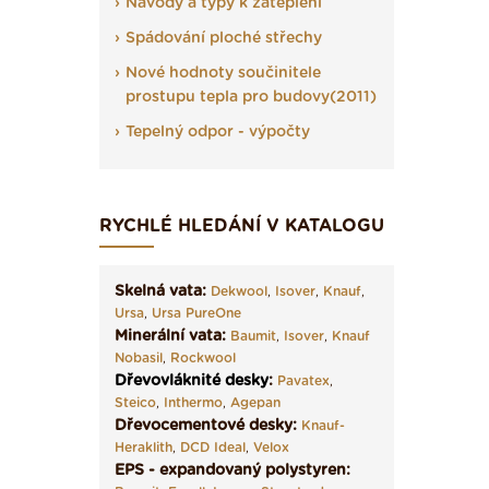
Návody a typy k zateplení
Spádování ploché střechy
Nové hodnoty součinitele
prostupu tepla pro budovy(2011)
Tepelný odpor - výpočty
RYCHLÉ HLEDÁNÍ V KATALOGU
Skelná vata:
Dekwool
,
Isover
,
Knauf
,
Ursa
,
Ursa PureOne
Minerální vata:
Baumit
,
Isover
,
Knauf
Nobasil
,
Rockwool
Dřevovláknité desky
:
Pavatex
,
Steico
,
Inthermo
,
Agepan
Dřevocementové desky:
Knauf-
Heraklith
,
DCD Ideal
,
Velox
EPS - expandovaný polystyren: