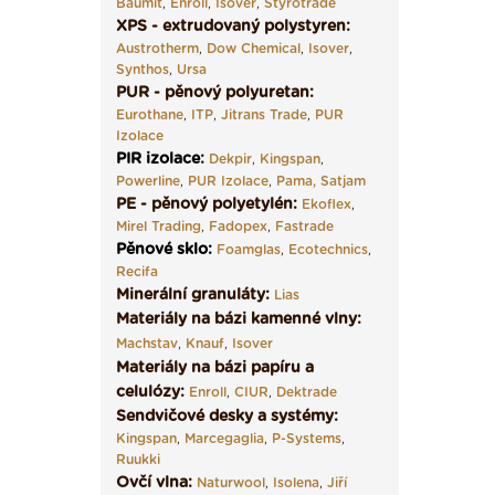
Baumit
,
Enroll
,
Isover
,
Styrotrade
XPS - extrudovaný polystyren:
Austrotherm
,
Dow Chemical
,
Isover
,
Synthos
,
Ursa
PUR - pěnový polyuretan:
Eurothane
,
ITP
,
Jitrans Trade
,
PUR
Izolace
PIR izolace
:
Dekpir
,
Kingspan
,
Powerline
,
PUR Izolace
,
Pama,
Satjam
PE - pěnový polyetylén:
Ekoflex
,
Mirel Trading
,
Fadopex
,
Fastrade
Pěnové sklo
:
Foamglas
,
Ecotechnics
,
Recifa
Minerální granuláty:
Lias
Materiály na bázi kamenné vlny:
Machstav
,
Knauf
,
Isover
Materiály na bázi papíru a
celulózy:
Enroll
,
CIUR
,
Dektrade
Sendvičové desky a systémy:
Kingspan
,
Marcegaglia
,
P-Systems
,
Ruukki
Ovčí vlna:
Naturwool
,
Isolena
,
Jiří