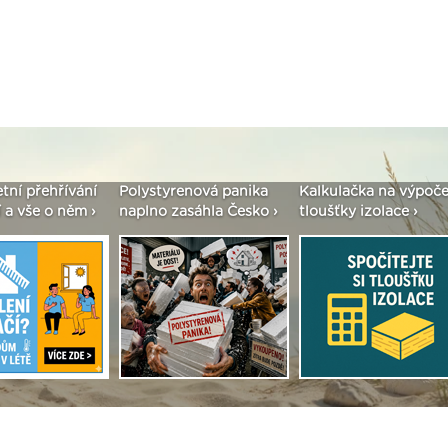
styrenová panika
Kalkulačka na výpočet
Seriál: Fasády ET
no zasáhla Česko ›
tloušťky izolace ›
vše podstatné v k