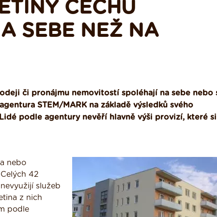
ĚTINY ČECHŮ
NA SEBE NEŽ NA
rodeji či pronájmu nemovitostí spoléhají na sebe nebo 
 to agentura STEM/MARK na základě výsledků svého
dé podle agentury nevěří hlavně výši provizí, které si
la nebo
 Celých 42
nevyužijí služeb
etina z nich
ím podle