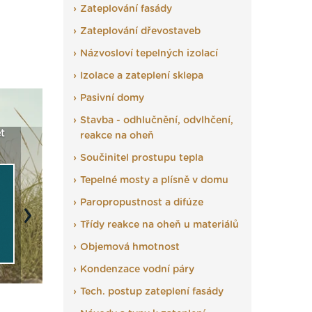
Zateplování fasády
Zateplování dřevostaveb
Názvosloví tepelných izolací
Izolace a zateplení sklepa
Pasivní domy
Stavba - odhlučnění, odvlhčení,
ICS a
Vyberte si izolaci a pak
Vytvořte si vizualizaci
Není
reakce na oheň
ostce ›
ji tady klidně poptejte ›
fasády ›
seže
Součinitel prostupu tepla
Tepelné mosty a plísně v domu
Paropropustnost a difúze
Next
Třídy reakce na oheň u materiálů
Objemová hmotnost
Kondenzace vodní páry
Tech. postup zateplení fasády