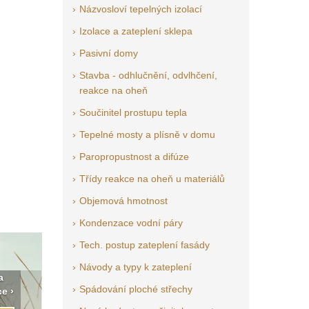
Názvosloví tepelných izolací
Izolace a zateplení sklepa
Pasivní domy
Stavba - odhlučnění, odvlhčení,
reakce na oheň
Součinitel prostupu tepla
Tepelné mosty a plísně v domu
Paropropustnost a difúze
Třídy reakce na oheň u materiálů
Objemová hmotnost
Kondenzace vodní páry
Tech. postup zateplení fasády
Návody a typy k zateplení
a
Vyberte si izolaci a pak ji
Vytvořte si vizualizaci
Není po
Spádování ploché střechy
e ›
tady klidně poptejte ›
fasády ›
seženem