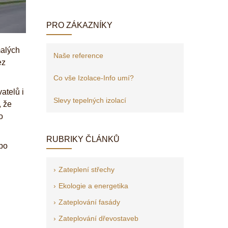
PRO ZÁKAZNÍKY
malých
Naše reference
ez
Co vše Izolace-Info umí?
atelů i
Slevy tepelných izolací
, že
o
RUBRIKY ČLÁNKŮ
 po
Zateplení střechy
Ekologie a energetika
Zateplování fasády
Zateplování dřevostaveb