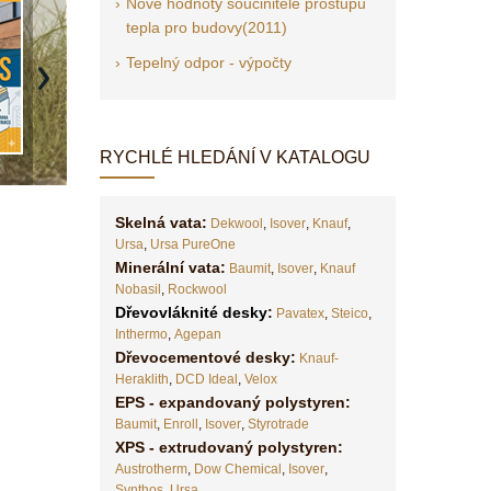
Nové hodnoty součinitele prostupu
tepla pro budovy(2011)
Tepelný odpor - výpočty
Next
RYCHLÉ HLEDÁNÍ V KATALOGU
Skelná vata:
Dekwool
,
Isover
,
Knauf
,
Ursa
,
Ursa PureOne
Minerální vata:
Baumit
,
Isover
,
Knauf
Nobasil
,
Rockwool
Dřevovláknité desky
:
Pavatex
,
Steico
,
Inthermo
,
Agepan
Dřevocementové desky:
Knauf-
Heraklith
,
DCD Ideal
,
Velox
EPS - expandovaný polystyren:
Baumit
,
Enroll
,
Isover
,
Styrotrade
XPS - extrudovaný polystyren:
Austrotherm
,
Dow Chemical
,
Isover
,
Synthos
,
Ursa