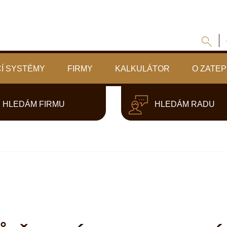
Í SYSTÉMY
FIRMY
KALKULÁTOR
O ZATEP
HLEDÁM FIRMU
HLEDÁM RADU