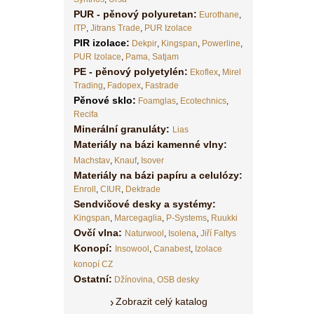
PUR - pěnový polyuretan:
Eurothane
,
ITP
,
Jitrans Trade
,
PUR Izolace
PIR izolace
:
Dekpir
,
Kingspan
,
Powerline
,
PUR Izolace
,
Pama,
Satjam
PE - pěnový polyetylén:
Ekoflex
,
Mirel
Trading
,
Fadopex
,
Fastrade
Pěnové sklo
:
Foamglas
,
Ecotechnics
,
Recifa
Minerální granuláty:
Lias
Materiály na bázi kamenné vlny:
Machstav
,
Knauf
,
Isover
Materiály na bázi papíru a celulózy:
Enroll
,
CIUR
,
Dektrade
Sendvičové desky a systémy:
Kingspan
,
Marcegaglia
,
P-Systems
,
Ruukki
Ovčí vlna:
Naturwool
,
Isolena
,
Jiří Faltys
Konopí:
Insowool
,
Canabest
,
Izolace
konopí CZ
Ostatní:
Džínovina,
OSB desky
Zobrazit celý katalog