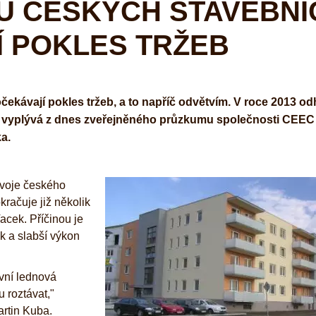
FŮ ČESKÝCH STAVEBNÍ
Í POKLES TRŽEB
čekávají pokles tržeb, a to napříč odvětvím. V roce 2013 o
lů, vyplývá z dnes zveřejněného průzkumu společnosti CEEC
a.
ývoje českého
kračuje již několik
Vacek. Příčinou je
k a slabší výkon
vní lednová
 roztávat,"
rtin Kuba.