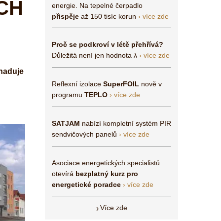
CH
energie. Na tepelné čerpadlo
přispěje
až 150 tisíc korun
› více zde
Proč se podkroví v létě přehřívá?
Důležitá není jen hodnota λ
› více zde
dhaduje
Reflexní izolace
SuperFOIL
nově v
programu
TEPLO
› více zde
SATJAM
nabízí kompletní systém PIR
sendvičových panelů
› více zde
Asociace energetických specialistů
otevírá
bezplatný kurz pro
energetické poradce
› více zde
Více zde