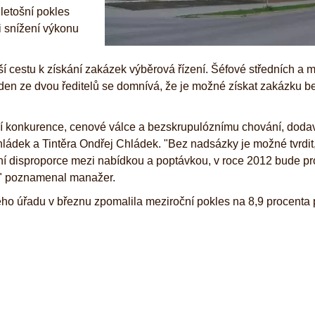
letošní pokles
i snížení výkonu
ší cestu k získání zakázek výběrová řízení. Šéfové středních a 
eden ze dvou ředitelů se domnívá, že je možné získat zakázku b
ní konkurence, cenové válce a bezskrupulóznímu chování, dodav
Chládek a Tintěra Ondřej Chládek. "Bez nadsázky je možné tvrdit
ání disproporce mezi nabídkou a poptávkou, v roce 2012 bude pr
í," poznamenal manažer.
ho úřadu v březnu zpomalila meziroční pokles na 8,9 procenta