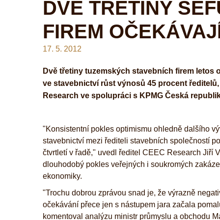
DVĚ TŘETINY ŠÉ
FIREM OČEKÁVAJ
17. 5. 2012
Dvě třetiny tuzemských stavebních firem letos o
ve stavebnictví růst výnosů 45 procent ředite
Research ve spolupráci s KPMG Česká republik
"Konsistentní pokles optimismu ohledně dalšího v
stavebnictví mezi řediteli stavebních společností po
čtvrtletí v řadě," uvedl ředitel CEEC Research Jiří 
dlouhodobý pokles veřejných i soukromých zakáze
ekonomiky.
"Trochu dobrou zprávou snad je, že výrazně negati
očekávání přece jen s nástupem jara začala pomalu
komentoval analýzu ministr průmyslu a obchodu Ma