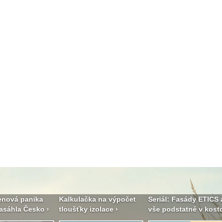
enová panika
Kalkulačka na výpočet
Seriál: Fasády ETICS 
asáhla Česko ›
tloušťky izolace ›
vše podstatné v kostc