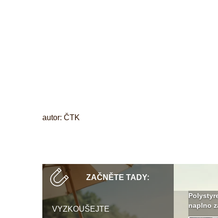
.
.
autor: ČTK
ZAČNĚTE TADY:
Není polystyren? My ho
Seriál: Letní přehřívání
Polystyr
seženeme! ›
podkroví a vše o něm ›
naplno z
VYZKOUŠEJTE