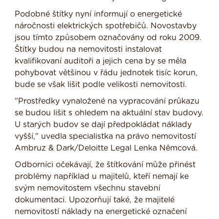
Podobné štítky nyní informují o energetické
náročnosti elektrických spotřebičů. Novostavby
jsou tímto způsobem označovány od roku 2009.
Štítky budou na nemovitosti instalovat
kvalifikovaní auditoři a jejich cena by se měla
pohybovat většinou v řádu jednotek tisíc korun,
bude se však lišit podle velikosti nemovitosti.
"Prostředky vynaložené na vypracování průkazu
se budou lišit s ohledem na aktuální stav budovy.
U starých budov se dají předpokládat náklady
vyšší," uvedla specialistka na právo nemovitostí
Ambruz & Dark/Deloitte Legal Lenka Němcová.
Odborníci očekávají, že štítkování může přinést
problémy například u majitelů, kteří nemají ke
svým nemovitostem všechnu stavební
dokumentaci. Upozorňují také, že majitelé
nemovitostí náklady na energetické označení