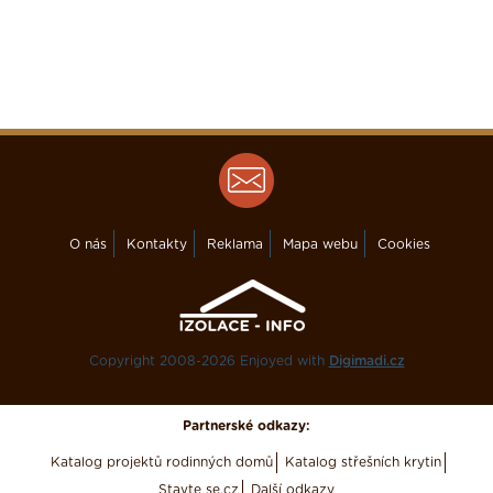
O nás
Kontakty
Reklama
Mapa webu
Cookies
Copyright 2008-2026 Enjoyed with
Digimadi.cz
Partnerské odkazy:
Katalog projektů rodinných domů
Katalog střešních krytin
Stavte se.cz
Další odkazy