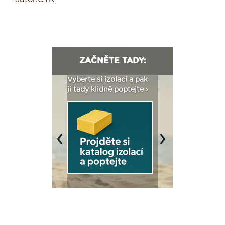
ZAČNĚTE TADY:
: Fasády ETICS a
Vyberte si izolaci a pak
Vytvořte si vizualiz
dstatné v kostce ›
ji tady klidně poptejte ›
fasády ›
Previous
Next