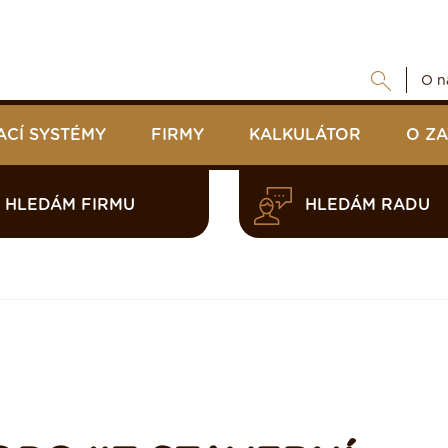
O n
ACÍ SYSTÉMY
FIRMY
KALKULÁTOR
O Z
HLEDÁM FIRMU
HLEDÁM RADU