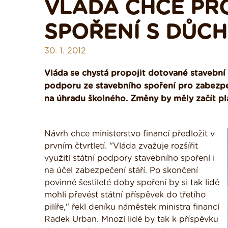
VLÁDA CHCE PRO
SPOŘENÍ S DŮC
30. 1. 2012
Vláda se chystá propojit dotované stavební 
podporu ze stavebního spoření pro zabezpeč
na úhradu školného. Změny by měly začít pl
Návrh chce ministerstvo financí předložit v
prvním čtvrtletí. "Vláda zvažuje rozšířit
využití státní podpory stavebního spoření i
na účel zabezpečení stáří. Po skončení
povinné šestileté doby spoření by si tak lidé
mohli převést státní příspěvek do třetího
pilíře," řekl deníku náměstek ministra financí
Radek Urban. Mnozí lidé by tak k příspěvku