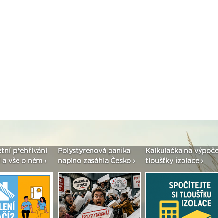
etní přehřívání
Polystyrenová panika
Kalkulačka na výpoče
 a vše o něm ›
naplno zasáhla Česko ›
tloušťky izolace ›