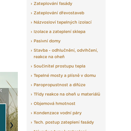
Zateplování fasády
Zateplování dřevostaveb
Názvosloví tepelných izolací
Izolace a zateplení sklepa
Pasivní domy
Stavba - odhlučnění, odvlhčení,
reakce na oheň
Součinitel prostupu tepla
Tepelné mosty a plísně v domu
Paropropustnost a difúze
t
Seriál: Fasády ETICS a
Vyberte si izolaci a pak
Vytvořte
Třídy reakce na oheň u materiálů
vše podstatné v kostce ›
ji tady klidně poptejte ›
fasády ›
Objemová hmotnost
Kondenzace vodní páry
Tech. postup zateplení fasády
Next