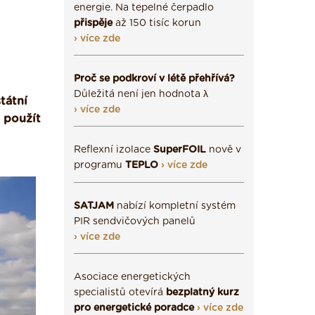
energie. Na tepelné čerpadlo
přispěje
až 150 tisíc korun
› více zde
Proč se podkroví v létě přehřívá?
Důležitá není jen hodnota λ
tátní
› více zde
 použít
Reflexní izolace
SuperFOIL
nově v
programu
TEPLO
› více zde
SATJAM
nabízí kompletní systém
PIR sendvičových panelů
› více zde
Asociace energetických
specialistů otevírá
bezplatný kurz
pro energetické poradce
› více zde