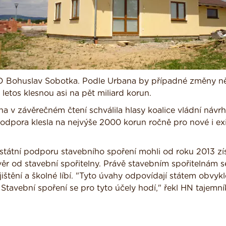
ČSSD Bohuslav Sobotka. Podle Urbana by případné změny n
letos klesnou asi na pět miliard korun.
 v závěrečném čtení schválila hlasy koalice vládní návrh
dpora klesla na nejvýše 2000 korun ročně pro nové i exis
 státní podporu stavebního spoření mohli od roku 2013 zí
 úvěr od stavební spořitelny. Právě stavebním spořitelnám 
jištění a školné líbí. "Tyto úvahy odpovídají státem obvykl
tavební spoření se pro tyto účely hodí," řekl HN tajemní