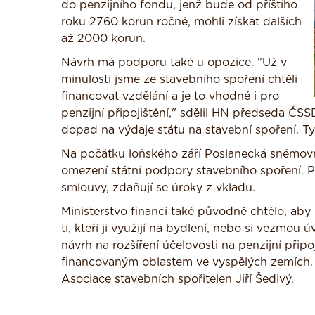
do penzijního fondu, jenž bude od příštího
roku 2760 korun ročně, mohli získat dalších
až 2000 korun.
Návrh má podporu také u opozice. "Už v
minulosti jsme ze stavebního spoření chtěli
financovat vzdělání a je to vhodné i pro
penzijní připojištění," sdělil HN předseda 
dopad na výdaje státu na stavební spoření. Ty 
Na počátku loňského září Poslanecká sněmovna
omezení státní podpory stavebního spoření. Po
smlouvy, zdaňují se úroky z vkladu.
Ministerstvo financí také původně chtělo, aby
ti, kteří ji využijí na bydlení, nebo si vezmou
návrh na rozšíření účelovosti na penzijní připo
financovaným oblastem ve vyspělých zemích. S
Asociace stavebních spořitelen Jiří Šedivý.