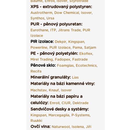
Baumit
,
Enroll
,
Isover
,
Styrotrade
XPS - extrudovaný polystyren:
Austrotherm
,
Dow Chemical
,
Isover
,
Synthos
,
Ursa
PUR - pěnový polyuretan:
Eurothane
,
ITP
,
Jitrans Trade
,
PUR
Izolace
PIR izolace
:
Dekpir
,
Kingspan
,
Powerline
,
PUR Izolace
,
Pama,
Satjam
PE - pěnový polyetylén:
Ekoflex
,
Mirel Trading
,
Fadopex
,
Fastrade
Pěnové sklo
:
Foamglas
,
Ecotechnics
,
Recifa
Minerální granuláty:
Lias
Materiály na bázi kamenné vlny:
Machstav
,
Knauf
,
Isover
Materiály na bázi papíru a
celulózy:
Enroll
,
CIUR
,
Dektrade
Sendvičové desky a systémy:
Kingspan
,
Marcegaglia
,
P-Systems
,
Ruukki
Ovčí vlna:
Naturwool
,
Isolena
,
Jiří