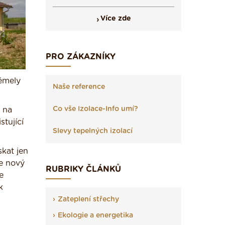
Více zde
PRO ZÁKAZNÍKY
ěmely
Naše reference
Co vše Izolace-Info umí?
 na
tující
Slevy tepelných izolací
skat jen
se nový
RUBRIKY ČLÁNKŮ
e
k
Zateplení střechy
Ekologie a energetika