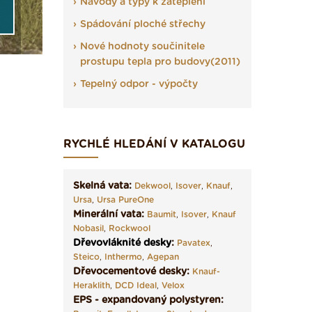
Návody a typy k zateplení
Spádování ploché střechy
Nové hodnoty součinitele
prostupu tepla pro budovy(2011)
Tepelný odpor - výpočty
RYCHLÉ HLEDÁNÍ V KATALOGU
Skelná vata:
Dekwool
,
Isover
,
Knauf
,
Ursa
,
Ursa PureOne
Minerální vata:
Baumit
,
Isover
,
Knauf
Nobasil
,
Rockwool
Dřevovláknité desky
:
Pavatex
,
Steico
,
Inthermo
,
Agepan
Dřevocementové desky:
Knauf-
Heraklith
,
DCD Ideal
,
Velox
EPS - expandovaný polystyren: