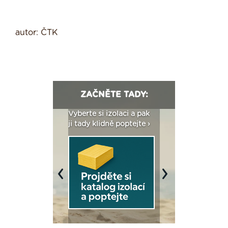
autor: ČTK
ZAČNĚTE TADY:
: Fasády ETICS a
Vyberte si izolaci a pak
Vytvořte si vizualiz
dstatné v kostce ›
ji tady klidně poptejte ›
fasády ›
Previous
Next