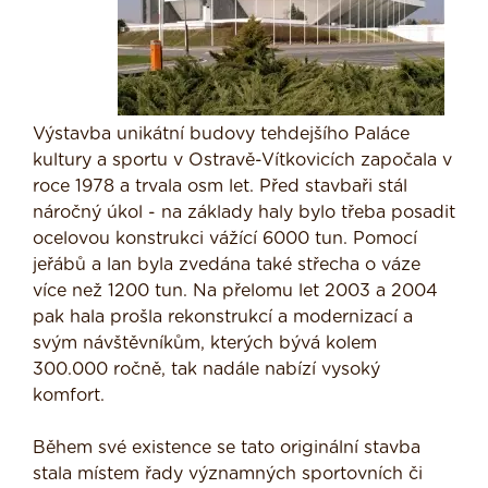
Výstavba unikátní budovy tehdejšího Paláce
kultury a sportu v Ostravě-Vítkovicích započala v
roce 1978 a trvala osm let. Před stavbaři stál
náročný úkol - na základy haly bylo třeba posadit
ocelovou konstrukci vážící 6000 tun. Pomocí
jeřábů a lan byla zvedána také střecha o váze
více než 1200 tun. Na přelomu let 2003 a 2004
pak hala prošla rekonstrukcí a modernizací a
svým návštěvníkům, kterých bývá kolem
300.000 ročně, tak nadále nabízí vysoký
komfort.
Během své existence se tato originální stavba
stala místem řady významných sportovních či