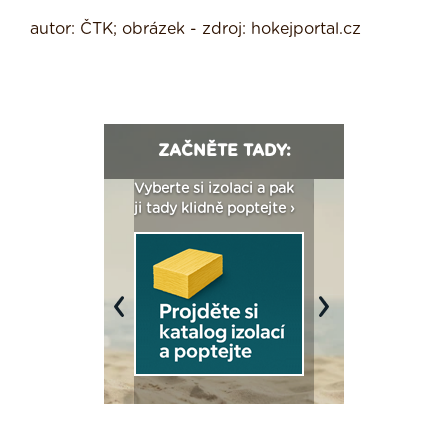
autor: ČTK; obrázek - zdroj: hokejportal.cz
ZAČNĚTE TADY:
: Fasády ETICS a
Vyberte si izolaci a pak
Vytvořte si vizualiz
dstatné v kostce ›
ji tady klidně poptejte ›
fasády ›
Previous
Next