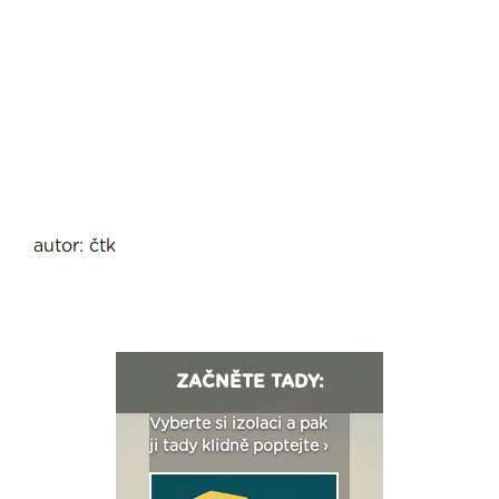
autor: čtk
ZAČNĚTE TADY:
: Fasády ETICS a
Vyberte si izolaci a pak
Vytvořte si vizualiz
dstatné v kostce ›
ji tady klidně poptejte ›
fasády ›