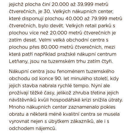
jejichž plocha činí 20.000 až 39.999 metrů
čtverečních, je 30. Velkých nákupních center,
které disponují plochou 40.000 až 79.999 metrů
čtverečních, bylo devět. Velkých retail parků s
plochou více než 20.000 metrů čtverečních je
zatím deset. Velmi velká obchodní centra s
plochou přes 80.000 metrů čtverečních, mezi
která patří například pražské nákupní centrum
Letňany, jsou na tuzemském trhu zatím čtyři.
Nákupní centra jsou fenoménem tuzemského
obchodu od konce 90. let minulého století, kdy
jejich stavba nabrala rychlé tempo. Nyní ale
prožívají těžké časy, jelikož zhruba třetina jejich
návštěvníků kvůli hospodářské krizi snížila útraty.
Mnoho nákupních center zaznamenalo pokles
obratu a některá méně kvalitní centra se musela
vyrovnat nejen s úbytkem zákazníků, ale i s
odchodem nájemců.