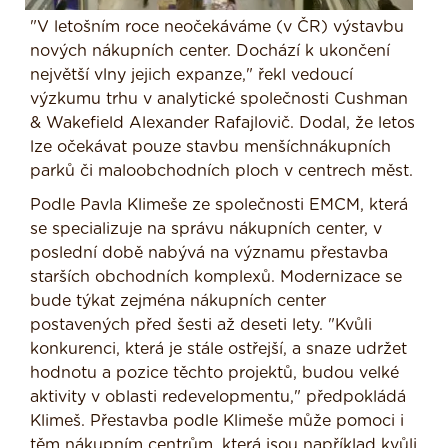
"V letošním roce neočekáváme (v ČR) výstavbu
nových nákupních center. Dochází k ukončení
největší vlny jejich expanze," řekl vedoucí
výzkumu trhu v analytické společnosti Cushman
& Wakefield Alexander Rafajlovič. Dodal, že letos
lze očekávat pouze stavbu menšíchnákupních
parků či maloobchodních ploch v centrech měst.
Podle Pavla Klimeše ze společnosti EMCM, která
se specializuje na správu nákupních center, v
poslední době nabývá na významu přestavba
starších obchodních komplexů. Modernizace se
bude týkat zejména nákupních center
postavených před šesti až deseti lety. "Kvůli
konkurenci, která je stále ostřejší, a snaze udržet
hodnotu a pozice těchto projektů, budou velké
aktivity v oblasti redevelopmentu," předpokládá
Klimeš. Přestavba podle Klimeše může pomoci i
těm nákupním centrům, která jsou například kvůli