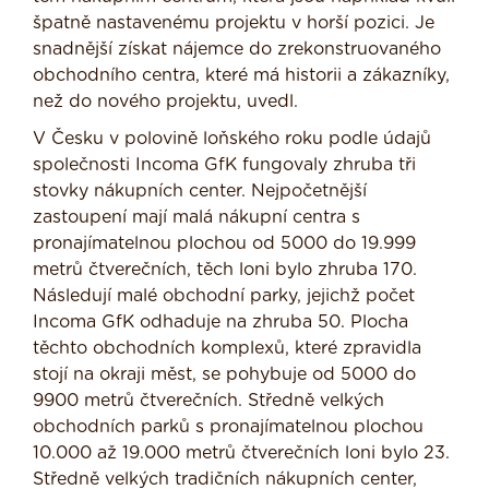
špatně nastavenému projektu v horší pozici. Je
snadnější získat nájemce do zrekonstruovaného
obchodního centra, které má historii a zákazníky,
než do nového projektu, uvedl.
V Česku v polovině loňského roku podle údajů
společnosti Incoma GfK fungovaly zhruba tři
stovky nákupních center. Nejpočetnější
zastoupení mají malá nákupní centra s
pronajímatelnou plochou od 5000 do 19.999
metrů čtverečních, těch loni bylo zhruba 170.
Následují malé obchodní parky, jejichž počet
Incoma GfK odhaduje na zhruba 50. Plocha
těchto obchodních komplexů, které zpravidla
stojí na okraji měst, se pohybuje od 5000 do
9900 metrů čtverečních. Středně velkých
obchodních parků s pronajímatelnou plochou
10.000 až 19.000 metrů čtverečních loni bylo 23.
Středně velkých tradičních nákupních center,