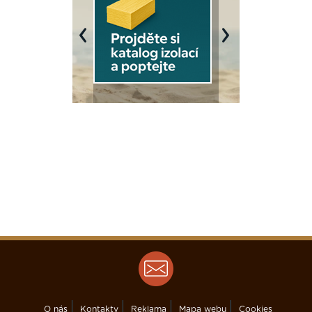
Previous
Next
O nás
Kontakty
Reklama
Mapa webu
Cookies