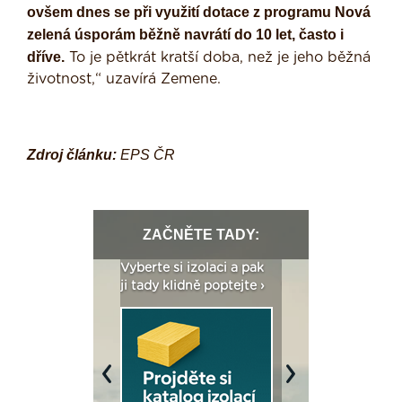
ovšem dnes se při využití dotace z programu Nová
zelená úsporám běžně navrátí do 10 let, často i
dříve.
To je pětkrát kratší doba, než je jeho běžná
životnost,“ uzavírá Zemene.
Zdroj článku:
EPS ČR
ZAČNĚTE TADY:
: Fasády ETICS a
Vyberte si izolaci a pak
Vytvořte si vizualiz
dstatné v kostce ›
ji tady klidně poptejte ›
fasády ›
Previous
Next