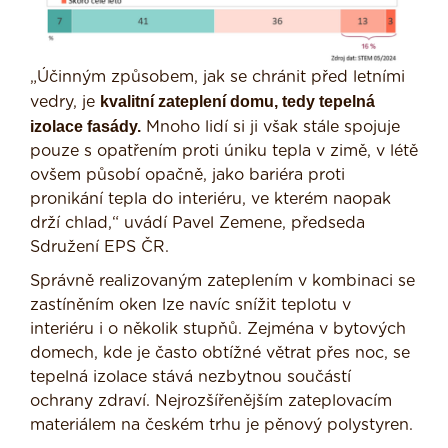
„Účinným způsobem, jak se chránit před letními
kvalitní zateplení domu, tedy tepelná
vedry, je
izolace fasády.
Mnoho lidí si ji však stále spojuje
pouze s opatřením proti úniku tepla v zimě, v létě
ovšem působí opačně, jako bariéra proti
pronikání tepla do interiéru, ve kterém naopak
drží chlad,“ uvádí Pavel Zemene, předseda
Sdružení EPS ČR.
Správně realizovaným zateplením v kombinaci se
zastíněním oken lze navíc snížit teplotu v
interiéru i o několik stupňů. Zejména v bytových
domech, kde je často obtížné větrat přes noc, se
tepelná izolace stává nezbytnou součástí
ochrany zdraví. Nejrozšířenějším zateplovacím
materiálem na českém trhu je pěnový polystyren.