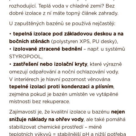
rozhodující. Teplá voda v chladné zemi? Bez
dobré izolace z ní máte topný článek zahrady.
U zapuštěných bazénů se používá nejčastěji:
•
tepelná izolace pod základovou deskou a na
bočních stěnách
(polystyren XPS, PU desky),
•
izolované ztracené bednění
– např. u systémů
STYROPOOL,
•
zastřešení nebo izolační kryty
, které výrazně
omezují odpařování a noční ochlazování vody.
V interiérech je hlavní pozornost věnována
tepelné izolaci proti kondenzaci a plísním
,
zejména pokud je bazén umístěn ve vytápěné
místnosti bez rekuperace.
Zajímavostí je, že kvalitní izolace u bazénu
nejen
snižuje náklady na ohřev vody
, ale také pomáhá
stabilizovat chemické prostředí – méně
teplotních výkyvů = stabilnější pH a nižší potřeba