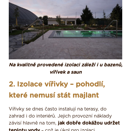
Na kvalitně provedené izolaci záleží i u bazenů,
vířívek a saun
2. Izolace vířivky – pohodlí,
které nemusí stát majlant
Vířivky se dnes často instalují na terasy, do
zahrad i do interiérů. Jejich provozní náklady
závisí hlavně na tom,
jak dobře dokážou udržet
teplotu vody
– což je úkol pro izolaci.