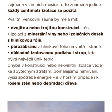
zejména v zimních měsících. To znamená jediné:
každý centimetr izolace se počítá
.
Kvalitní venkovní sauna by měla mít:
•
dvojitou nebo trojitou konstrukci
stěn,
• izolaci z
minerální vlny nebo izolačních desek
s hliníkovou fólií
,
•
parozábranu
z hliníkové fólie na vnitřní straně,
•
důkladně izolovanou podlahu i strop
, kde
bývá největší únik tepla.
Chyba v konstrukci nebo nekvalitní izolace vede
ke zbytečným ztrátám, pomalejšímu nahřívání,
vyšší spotřebě energie – a v horším případě i k
rosení stěn nebo degradaci dřeva
.