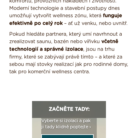
komfortu, provozních nákladech i životnosti.
Moderní technologie a stavební postupy dnes
umožňují vytvořit wellness zónu, která
funguje
efektivně po celý rok
– ať už venku, nebo uvnitř.
Pokud hledáte partnera, který umí navrhnout a
zrealizovat saunu, bazén nebo vířivku
včetně
technologií a správné izolace
, jsou na trhu
firmy, které se zabývají právě tímto – a které za
sebou mají stovky realizací jak pro rodinné domy,
tak pro komerční wellness centra.
ZAČNĚTE TADY:
: Fasády ETICS a
Vyberte si izolaci a pak
Vytvořte si vizualiz
dstatné v kostce ›
ji tady klidně poptejte ›
fasády ›