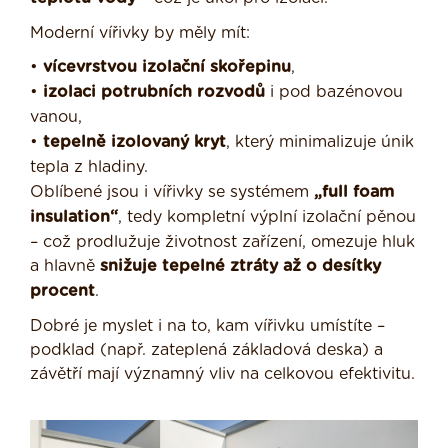
Moderní vířivky by měly mít:
•
vícevrstvou izolační skořepinu
,
•
izolaci potrubních rozvodů
i pod bazénovou
vanou,
•
tepelně izolovaný kryt
, který minimalizuje únik
tepla z hladiny.
Oblíbené jsou i vířivky se systémem
„full foam
insulation“
, tedy kompletní výplní izolační pěnou
– což prodlužuje životnost zařízení, omezuje hluk
a hlavně
snižuje tepelné ztráty až o desítky
procent
.
Dobré je myslet i na to, kam vířivku umístíte –
podklad (např. zateplená základová deska) a
závětří mají významný vliv na celkovou efektivitu.