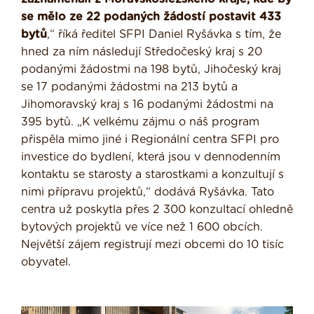
se mělo ze 22 podaných žádostí postavit 433
bytů
,“ říká ředitel SFPI Daniel Ryšávka s tím, že
hned za ním následují Středočeský kraj s 20
podanými žádostmi na 198 bytů, Jihočeský kraj
se 17 podanými žádostmi na 213 bytů a
Jihomoravský kraj s 16 podanými žádostmi na
395 bytů. „K velkému zájmu o náš program
přispěla mimo jiné i Regionální centra SFPI pro
investice do bydlení, která jsou v dennodenním
kontaktu se starosty a starostkami a konzultují s
nimi přípravu projektů,“ dodává Ryšávka. Tato
centra už poskytla přes 2 300 konzultací ohledně
bytových projektů ve více než 1 600 obcích.
Největší zájem registrují mezi obcemi do 10 tisíc
obyvatel.