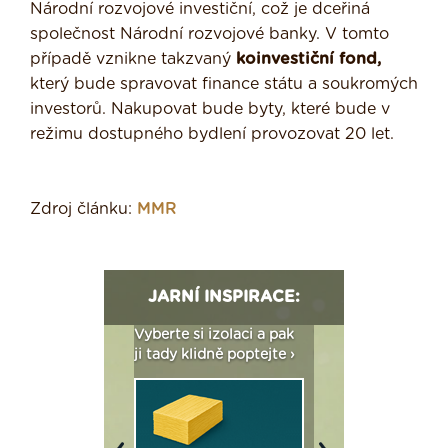
Národní rozvojové investiční, což je dceřiná
společnost Národní rozvojové banky. V tomto
případě vznikne takzvaný
koinvestiční fond,
který bude spravovat finance státu a soukromých
investorů. Nakupovat bude byty, které bude v
režimu dostupného bydlení provozovat 20 let.
Zdroj článku:
MMR
JARNÍ INSPIRACE:
: Fasády ETICS a
Vyberte si izolaci a pak
Vytvořte si vizualiz
dstatné v kostce ›
ji tady klidně poptejte ›
fasády ›