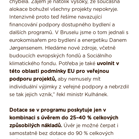
chyběla. Zájem je natolik vysoký, že současná
alokace bohužel všechny projekty nepokryje.
Intenzivně proto teď řešíme navazující
financování podpory dostupného bydlení a
dalších programů. V Bruselu jsme o tom jednali s
eurokomisařem pro bydlení a energetiku Danem
Jørgensenem. Hledáme nové zdroje, včetně
budoucích evropských fondů a Sociálního
klimatického fondu. Potřeba je také
uvolnit v
této oblasti podmínky EU pro veřejnou
podporu projektů,
aby nemusely mít
individuální výjimky z veřejné podpory a nebrzdil
se tak jejich vznik,” řekl ministr Kulhánek.
Dotace se v programu poskytuje jen v
kombinaci s úvěrem do 25–40 % celkových
způsobilých nákladů.
Úvěr je možné čerpat i
samostatně bez dotace do 90 % celkových