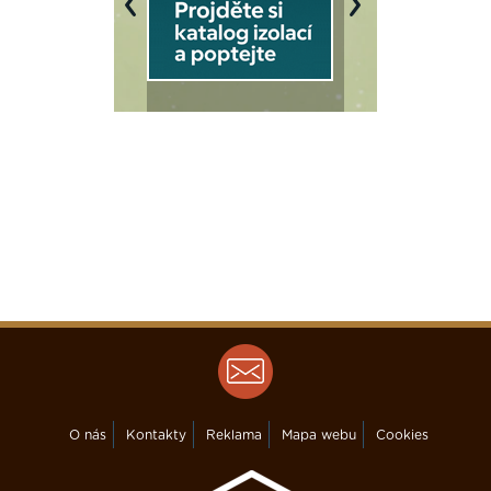
Previous
Next
O nás
Kontakty
Reklama
Mapa webu
Cookies