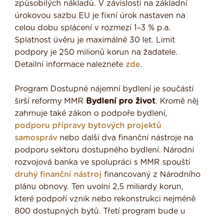
způsobilých nákladů. V závislosti na základní
úrokovou sazbu EU je fixní úrok nastaven na
celou dobu splácení v rozmezí 1–3 % p.a.
Splatnost úvěru je maximálně 30 let. Limit
podpory je 250 milionů korun na žadatele.
Detailní informace naleznete
zde
.
Program Dostupné nájemní bydlení je součástí
širší reformy MMR
Bydlení pro život
. Kromě něj
zahrnuje také zákon o podpoře bydlení,
podporu přípravy bytových projektů
samospráv
nebo další dva finanční nástroje na
podporu sektoru dostupného bydlení. Národní
rozvojová banka ve spolupráci s MMR spouští
druhý finanční nástroj
financovaný z Národního
plánu obnovy. Ten uvolní 2,5 miliardy korun,
které podpoří vznik nebo rekonstrukci nejméně
800 dostupných bytů. Třetí program bude u