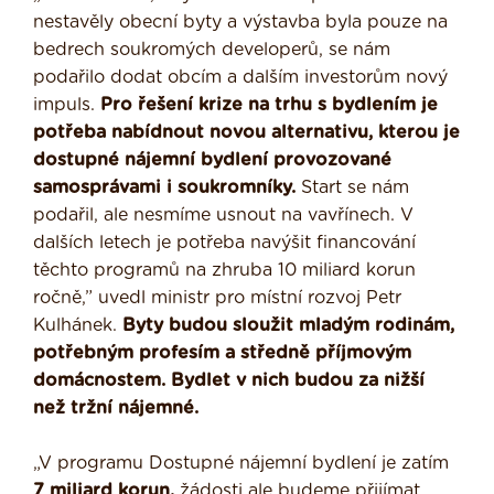
nestavěly obecní byty a výstavba byla pouze na
bedrech soukromých developerů, se nám
podařilo dodat obcím a dalším investorům nový
impuls.
Pro řešení krize na trhu s bydlením je
potřeba nabídnout novou alternativu, kterou je
dostupné nájemní bydlení provozované
samosprávami i soukromníky.
Start se nám
podařil, ale nesmíme usnout na vavřínech. V
dalších letech je potřeba navýšit financování
těchto programů na zhruba 10 miliard korun
ročně,” uvedl ministr pro místní rozvoj Petr
Kulhánek.
Byty budou sloužit mladým rodinám,
potřebným profesím a středně příjmovým
domácnostem. Bydlet v nich budou za nižší
než tržní nájemné.
„V programu Dostupné nájemní bydlení je zatím
7 miliard korun,
žádosti ale budeme přijímat