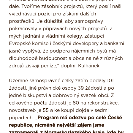
dále. Tvoříme zásobník projektů, který posílí naši
vyjednávací pozici pro získání dalších
prostředků. Je důležité, aby samosprávy
pokračovaly v přípravách nových projektů. Z
mých jednání s vládními kolegy, zástupci
Evropské komise i českými developery a bankami
jasně vyplývá, že podpora nájemních bytů má
dlouhodobě budoucnost a obce na ně z různých
zdrojů získají peníze,” doplnil Kulhánek.
Územně samosprávné celky zatím podaly 101
žádostí, jiné právnické osoby 39 žádostí a po
jedné biskupství a dobrovolný svazek obcí. Z
celkového počtu žádostí je 80 na rekonstrukce,
novostaveb je 55 a ke koupi dojde v sedmi
případech. „
Program má odezvu po celé České
republice, nicméně největší zájem jsme
zaznamenali z Moravskoslezského kraje, kde by