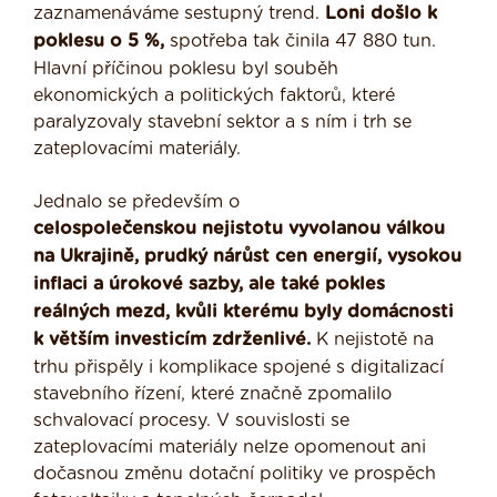
zaznamenáváme sestupný trend.
Loni došlo k
poklesu o 5 %,
spotřeba tak činila 47 880 tun.
Hlavní příčinou poklesu byl souběh
ekonomických a politických faktorů, které
paralyzovaly stavební sektor a s ním i trh se
zateplovacími materiály.
Jednalo se především o
celospolečenskou nejistotu vyvolanou válkou
na Ukrajině, prudký nárůst cen energií, vysokou
inflaci a úrokové sazby, ale také pokles
reálných mezd, kvůli kterému byly domácnosti
k větším investicím zdrženlivé.
K nejistotě na
trhu přispěly i komplikace spojené s digitalizací
stavebního řízení, které značně zpomalilo
schvalovací procesy. V souvislosti se
zateplovacími materiály nelze opomenout ani
dočasnou změnu dotační politiky ve prospěch