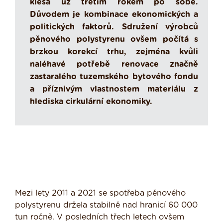
klesá už třetím rokem po sobě.
Důvodem je kombinace ekonomických a
politických faktorů. Sdružení výrobců
pěnového polystyrenu ovšem počítá s
brzkou korekcí trhu, zejména kvůli
naléhavé potřebě renovace značně
zastaralého tuzemského bytového fondu
a příznivým vlastnostem materiálu z
hlediska cirkulární ekonomiky.
Mezi lety 2011 a 2021 se spotřeba pěnového
polystyrenu držela stabilně nad hranicí 60 000
tun ročně. V posledních třech letech ovšem