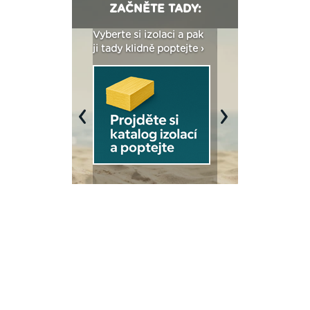
ZAČNĚTE TADY:
: Fasády ETICS a
Vyberte si izolaci a pak
Vytvořte si vizualiz
dstatné v kostce ›
ji tady klidně poptejte ›
fasády ›
Previous
Next