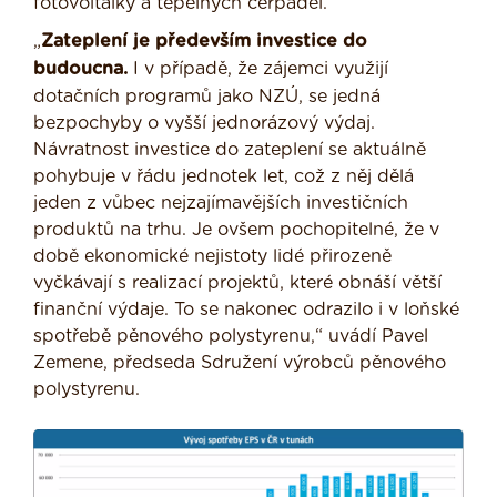
fotovoltaiky a tepelných čerpadel.
„
Zateplení je především investice do
budoucna.
I v případě, že zájemci využijí
dotačních programů jako NZÚ, se jedná
bezpochyby o vyšší jednorázový výdaj.
Návratnost investice do zateplení se aktuálně
pohybuje v řádu jednotek let, což z něj dělá
jeden z vůbec nejzajímavějších investičních
produktů na trhu. Je ovšem pochopitelné, že v
době ekonomické nejistoty lidé přirozeně
vyčkávají s realizací projektů, které obnáší větší
finanční výdaje. To se nakonec odrazilo i v loňské
spotřebě pěnového polystyrenu,“ uvádí Pavel
Zemene, předseda Sdružení výrobců pěnového
polystyrenu.