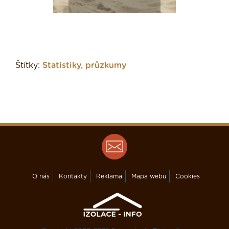
Štítky:
Statistiky, průzkumy
O nás
Kontakty
Reklama
Mapa webu
Cookies