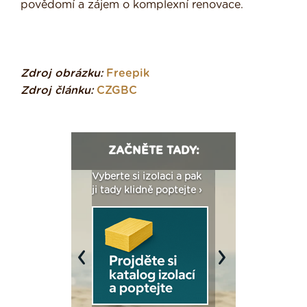
povědomí a zájem o komplexní renovace.
Zdroj obrázku:
Freepik
Zdroj článku:
CZGBC
ZAČNĚTE TADY:
: Fasády ETICS a
Vyberte si izolaci a pak
Vytvořte si vizualiz
dstatné v kostce ›
ji tady klidně poptejte ›
fasády ›
Previous
Next