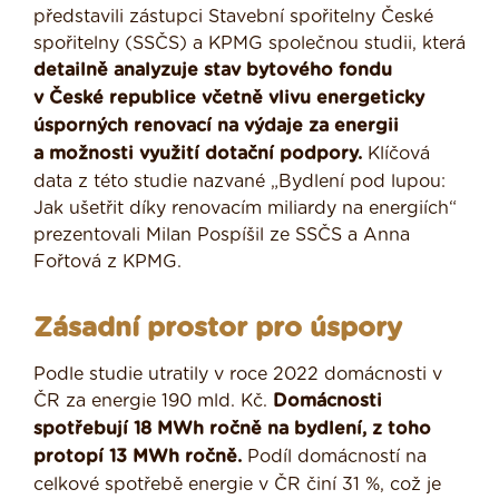
představili zástupci Stavební spořitelny České
spořitelny (SSČS) a KPMG společnou studii, která
detailně analyzuje stav bytového fondu
v České republice včetně vlivu energeticky
úsporných renovací na výdaje za energii
a možnosti využití dotační podpory.
Klíčová
data z této studie nazvané „Bydlení pod lupou:
Jak ušetřit díky renovacím miliardy na energiích“
prezentovali Milan Pospíšil ze SSČS a Anna
Fořtová z KPMG.
Zásadní prostor pro úspory
Podle studie utratily v roce 2022 domácnosti v
ČR za energie 190 mld. Kč.
Domácnosti
spotřebují 18 MWh ročně na bydlení, z toho
protopí 13 MWh ročně.
Podíl domácností na
celkové spotřebě energie v ČR činí 31 %, což je