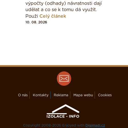
výpočty (odhady) návratnosti dají
udělat a co se k tomu dá využít.
Použi
Celý článek
10. 08. 2026
O nás
Kontakty
Reklama
Mapa webu
Cookies
Copyright 2008-2026 Enjoyed with
Digimadi.cz