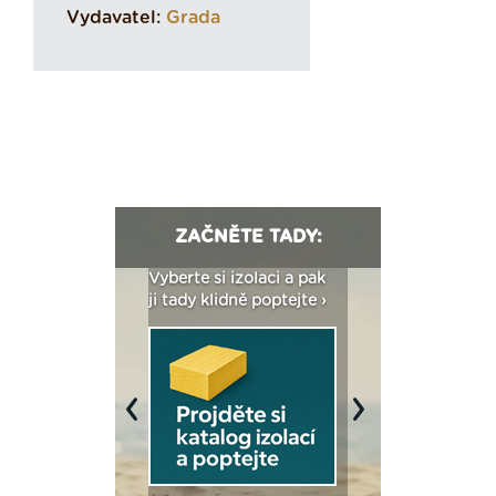
Vydavatel:
Grada
ZAČNĚTE TADY:
: Fasády ETICS a
Vyberte si izolaci a pak
Vytvořte si vizualiz
dstatné v kostce ›
ji tady klidně poptejte ›
fasády ›
Previous
Next