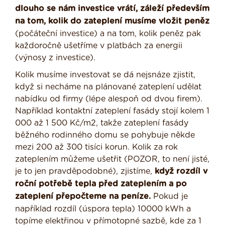
dlouho se nám investice vrátí, záleží především
na tom, kolik do zateplení musíme vložit peněz
(počáteční investice) a na tom, kolik peněz pak
každoročně ušetříme v platbách za energii
(výnosy z investice).
Kolik musíme investovat se dá nejsnáze zjistit,
když si necháme na plánované zateplení udělat
nabídku od firmy (lépe alespoň od dvou firem).
Například kontaktní zateplení fasády stojí kolem 1
000 až 1 500 Kč/m2, takže zateplení fasády
běžného rodinného domu se pohybuje někde
mezi 200 až 300 tisíci korun. Kolik za rok
zateplením můžeme ušetřit (POZOR, to není jisté,
je to jen pravděpodobné), zjistíme,
když rozdíl v
roční potřebě tepla před zateplením a po
zateplení přepočteme na peníze.
Pokud je
například rozdíl (úspora tepla) 10000 kWh a
topíme elektřinou v přímotopné sazbě, kde za 1