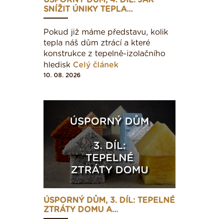
ÚSPORNÝ DŮM, 4. DÍL: JAK
SNÍŽIT ÚNIKY TEPLA…
Pokud již máme představu, kolik
tepla náš dům ztrácí a které
konstrukce z tepelně-izolačního
hledisk
Celý článek
10. 08. 2026
ÚSPORNÝ DŮM, 3. DÍL: TEPELNÉ
ZTRÁTY DOMU A…