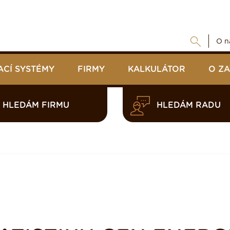
O n
ACÍ SYSTÉMY
FIRMY
KALKULÁTOR
O Z
HLEDÁM FIRMU
HLEDÁM RADU