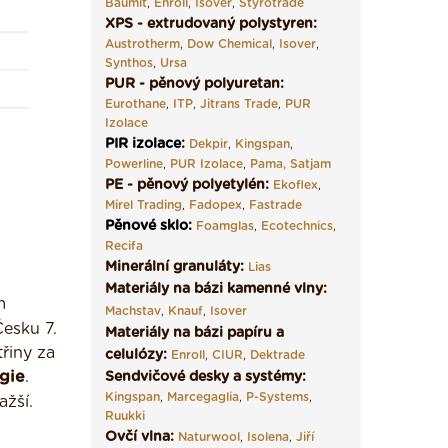
Baumit
,
Enroll
,
Isover
,
Styrotrade
XPS - extrudovaný polystyren:
Austrotherm
,
Dow Chemical
,
Isover
,
Synthos
,
Ursa
PUR - pěnový polyuretan:
Eurothane
,
ITP
,
Jitrans Trade
,
PUR
Izolace
PIR izolace
:
Dekpir
,
Kingspan
,
Powerline
,
PUR Izolace
,
Pama,
Satjam
PE - pěnový polyetylén:
Ekoflex
,
Mirel Trading
,
Fadopex
,
Fastrade
Pěnové sklo
:
Foamglas
,
Ecotechnics
,
Recifa
Minerální granuláty:
Lias
Materiály na bázi kamenné vlny:
m
Machstav
,
Knauf
,
Isover
Česku 7.
Materiály na bázi papíru a
třiny za
celulózy:
Enroll
,
CIUR
,
Dektrade
gie
.
Sendvičové desky a systémy:
Kingspan
,
Marcegaglia
,
P-Systems
,
ažší.
Ruukki
Ovčí vlna:
Naturwool
,
Isolena
,
Jiří