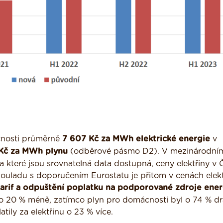
ácnosti průměrně
7 607 Kč za MWh elektrické energie
v
Kč za MWh plynu
(odběrové pásmo D2). V mezinárodní
a které jsou srovnatelná data dostupná, ceny elektřiny v 
V souladu s doporučením Eurostatu je přitom v cenách elek
arif a odpuštění poplatku na podporované zdroje ener
 o 20 % méně, zatímco plyn pro domácnosti byl o 74 % dr
ily za elektřinu o 23 % více.