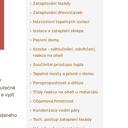
Zateplování fasády
Zateplování dřevostaveb
Názvosloví tepelných izolací
Izolace a zateplení sklepa
Pasivní domy
Stavba - odhlučnění, odvlhčení,
reakce na oheň
Součinitel prostupu tepla
Tepelné mosty a plísně v domu
V
Paropropustnost a difúze
kutečně
Třídy reakce na oheň u materiálů
 vyjít
Objemová hmotnost
Kondenzace vodní páry
odaného
Tech. postup zateplení fasády