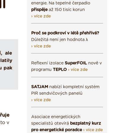
Í
energie. Na tepelné čerpadlo
přispěje
až 150 tisíc korun
› více zde
Proč se podkroví v létě přehřívá?
Důležitá není jen hodnota λ
› více zde
, ale
atily
Reflexní izolace
SuperFOIL
nově v
u pak
programu
TEPLO
› více zde
SATJAM
nabízí kompletní systém
PIR sendvičových panelů
› více zde
řuje
Asociace energetických
 to v
specialistů otevírá
bezplatný kurz
pro energetické poradce
› více zde