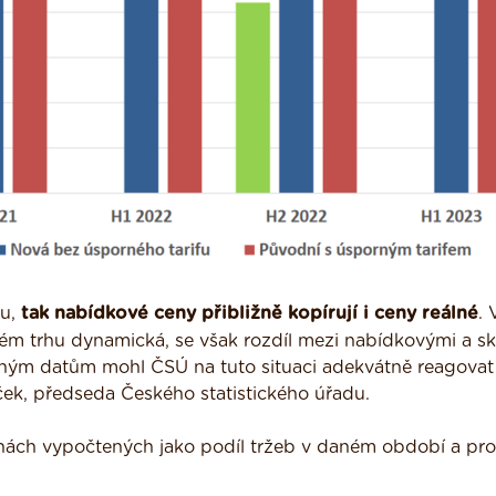
hu,
tak nabídkové ceny přibližně kopírují i ceny reálné
. 
ckém trhu dynamická, se však rozdíl mezi nabídkovými a s
ným datům mohl ČSÚ na tuto situaci adekvátně reagovat a
ček, předseda Českého statistického úřadu.
nách vypočtených jako podíl tržeb v daném období a pr