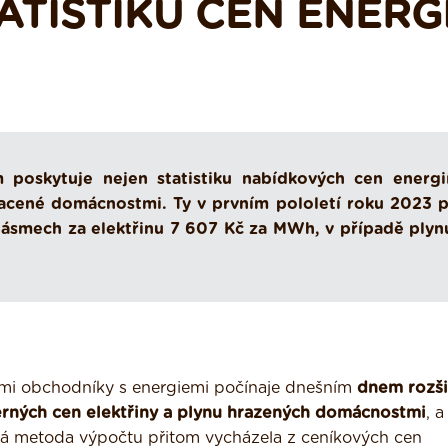
ATISTIKU CEN ENERGI
m poskytuje nejen statistiku nabídkových cen energií
acené domácnostmi. Ty v prvním pololetí roku 2023 pl
ásmech za elektřinu 7 607 Kč za MWh, v případě plyn
tšími obchodníky s energiemi počínaje dnešním
dnem rozši
měrných cen elektřiny a plynu hrazených domácnostmi
, a
á metoda výpočtu přitom vycházela z ceníkových cen