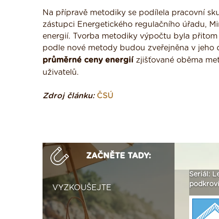
Na přípravě metodiky se podílela pracovní sk
zástupci Energetického regulačního úřadu, M
energií. Tvorba metodiky výpočtu byla přitom 
podle nové metody budou zveřejněna v jeho 
průměrné ceny energií
zjišťované oběma meto
uživatelů.
Zdroj článku:
ČSÚ
ZAČNĚTE TADY:
ak
Vytvořte si vizualizaci
Není polystyren? My ho
Seriál: L
 ›
fasády ›
seženeme! ›
podkroví
VYZKOUŠEJTE