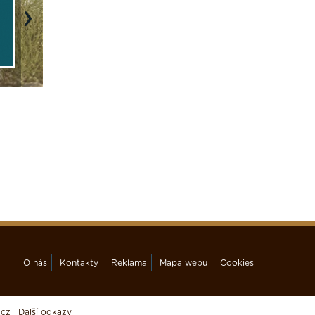
Next
O nás
Kontakty
Reklama
Mapa webu
Cookies
.cz
Další odkazy