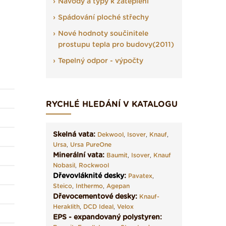
Návody a typy k zateplení
Spádování ploché střechy
Nové hodnoty součinitele
prostupu tepla pro budovy(2011)
Tepelný odpor - výpočty
RYCHLÉ HLEDÁNÍ V KATALOGU
Skelná vata:
Dekwool
,
Isover
,
Knauf
,
Ursa
,
Ursa PureOne
Minerální vata:
Baumit
,
Isover
,
Knauf
Nobasil
,
Rockwool
Dřevovláknité desky
:
Pavatex
,
Steico
,
Inthermo
,
Agepan
Dřevocementové desky:
Knauf-
Heraklith
,
DCD Ideal
,
Velox
EPS - expandovaný polystyren: