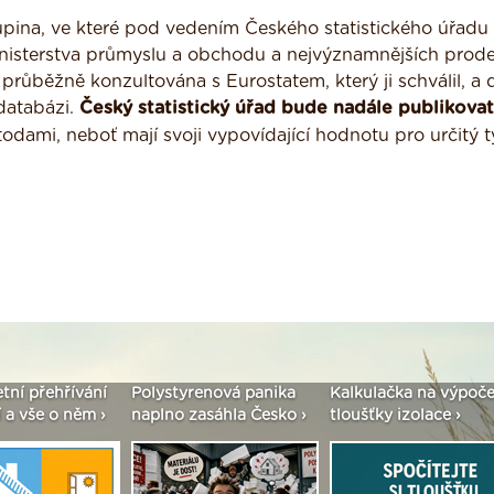
upina, ve které pod vedením Českého statistického úřadu 
inisterstva průmyslu a obchodu a nejvýznamnějších prod
průběžně konzultována s Eurostatem, který ji schválil, a 
databázi.
Český statistický úřad bude nadále publikovat
dami, neboť mají svoji vypovídající hodnotu pro určitý 
etní přehřívání
Polystyrenová panika
Kalkulačka na výpoče
 a vše o něm ›
naplno zasáhla Česko ›
tloušťky izolace ›