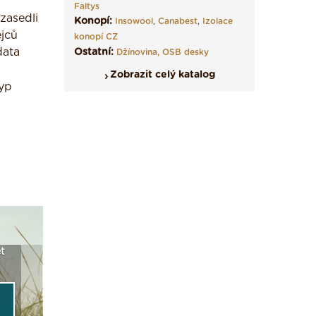
Faltys
zasedli
Konopí:
Insowool
,
Canabest
,
Izolace
ejců
konopí CZ
data
Ostatní:
Džínovina,
OSB desky
Zobrazit celý katalog
typ
t
Seriál: Fasády ETICS a
Vyberte si izolaci a pak
Vytvořte
vše podstatné v kostce ›
ji tady klidně poptejte ›
fasády ›