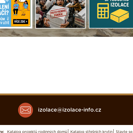
izolace@izolace-info.cz
zy:
Katalog projektů rodinných domů
Katalog střešních krytin
Stavte se