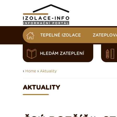
TEPELNÉ IZOLACE
ZATEPLOV
HLEDÁM ZATEPLENÍ
›
›
Home
Aktuality
AKTUALITY