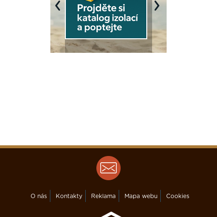
Previous
Next
O nás
Kontakty
Reklama
Mapa webu
Cookies