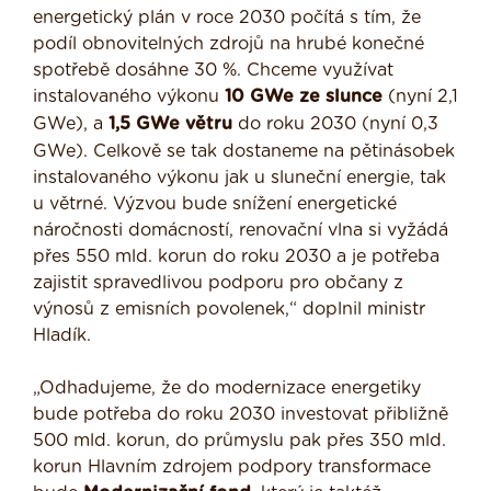
energetický plán v roce 2030 počítá s tím, že
podíl obnovitelných zdrojů na hrubé konečné
spotřebě dosáhne 30 %. Chceme využívat
instalovaného výkonu
10 GWe
ze slunce
(nyní 2,1
GWe), a
1,5 GWe větru
do roku 2030 (nyní 0,3
GWe). Celkově se tak dostaneme na pětinásobek
instalovaného výkonu jak u sluneční energie, tak
u větrné. Výzvou bude snížení energetické
náročnosti domácností, renovační vlna si vyžádá
přes 550 mld. korun do roku 2030 a je potřeba
zajistit spravedlivou podporu pro občany z
výnosů z emisních povolenek,“ doplnil ministr
Hladík.
„Odhadujeme, že do modernizace energetiky
bude potřeba do roku 2030 investovat přibližně
500 mld. korun, do průmyslu pak přes 350 mld.
korun Hlavním zdrojem podpory transformace