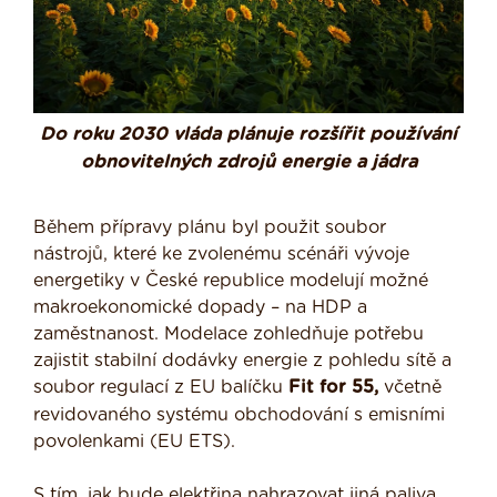
Do roku 2030 vláda plánuje rozšířit používání
obnovitelných zdrojů energie a jádra
Během přípravy plánu byl použit soubor
nástrojů, které ke zvolenému scénáři vývoje
energetiky v České republice modelují možné
makroekonomické dopady – na HDP a
zaměstnanost. Modelace zohledňuje potřebu
zajistit stabilní dodávky energie z pohledu sítě a
soubor regulací z EU balíčku
Fit for 55,
včetně
revidovaného systému obchodování s emisními
povolenkami (EU ETS).
S tím, jak bude elektřina nahrazovat jiná paliva