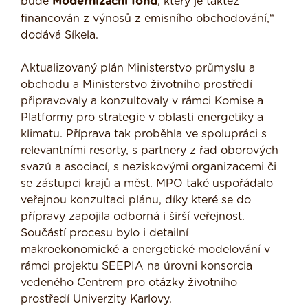
bude
Modernizační fond
, který je taktéž
financován z výnosů z emisního obchodování,“
dodává Síkela.
Aktualizovaný plán Ministerstvo průmyslu a
obchodu a Ministerstvo životního prostředí
připravovaly a konzultovaly v rámci Komise a
Platformy pro strategie v oblasti energetiky a
klimatu. Příprava tak proběhla ve spolupráci s
relevantními resorty, s partnery z řad oborových
svazů a asociací, s neziskovými organizacemi či
se zástupci krajů a měst. MPO také uspořádalo
veřejnou konzultaci plánu, díky které se do
přípravy zapojila odborná i širší veřejnost.
Součástí procesu bylo i detailní
makroekonomické a energetické modelování v
rámci projektu SEEPIA na úrovni konsorcia
vedeného Centrem pro otázky životního
prostředí Univerzity Karlovy.