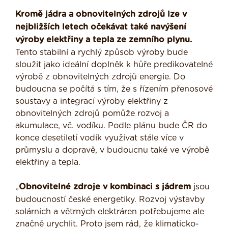
Kromě jádra a obnovitelných zdrojů lze v
nejbližších letech očekávat také navýšení
výroby elektřiny a tepla ze zemního plynu.
Tento stabilní a rychlý způsob výroby bude
sloužit jako ideální doplněk k hůře predikovatelné
výrobě z obnovitelných zdrojů energie. Do
budoucna se počítá s tím, že s řízením přenosové
soustavy a integrací výroby elektřiny z
obnovitelných zdrojů pomůže rozvoj a
akumulace, vč. vodíku. Podle plánu bude ČR do
konce desetiletí vodík využívat stále více v
průmyslu a dopravě, v budoucnu také ve výrobě
elektřiny a tepla.
„
Obnovitelné zdroje v kombinaci s jádrem
jsou
budoucností české energetiky. Rozvoj výstavby
solárních a větrných elektráren potřebujeme ale
značně urychlit. Proto jsem rád, že klimaticko-