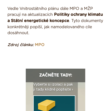
Vedle Vnitrostátního plánu dále MPO a MŽP
pracují na aktualizacích
Politiky ochrany klimatu
a Státní energetické koncepce
. Tyto dokumenty
konkrétněji popíší, jak namodelovaného cíle
dosáhnout.
Zdroj článku:
MPO
ZAČNĚTE TADY:
: Fasády ETICS a
Vyberte si izolaci a pak
Vytvořte si vizualiz
dstatné v kostce ›
ji tady klidně poptejte ›
fasády ›