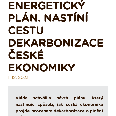
ENERGETICKÝ
PLÁN. NASTÍNÍ
CESTU
DEKARBONIZACE
ČESKÉ
EKONOMIKY
1. 12. 2023
Vláda schválila návrh plánu, který
nastiňuje způsob, jak česká ekonomika
projde procesem dekarbonizace a plnění