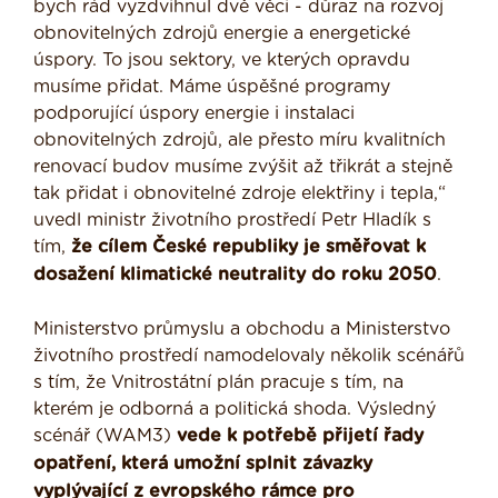
bych rád vyzdvihnul dvě věci - důraz na rozvoj
obnovitelných zdrojů energie a energetické
úspory. To jsou sektory, ve kterých opravdu
musíme přidat. Máme úspěšné programy
podporující úspory energie i instalaci
obnovitelných zdrojů, ale přesto míru kvalitních
renovací budov musíme zvýšit až třikrát a stejně
tak přidat i obnovitelné zdroje elektřiny i tepla,“
uvedl ministr životního prostředí Petr Hladík s
tím,
že cílem České republiky je směřovat k
dosažení klimatické neutrality do roku 2050
.
Ministerstvo průmyslu a obchodu a Ministerstvo
životního prostředí namodelovaly několik scénářů
s tím, že Vnitrostátní plán pracuje s tím, na
kterém je odborná a politická shoda. Výsledný
scénář (WAM3)
vede k potřebě přijetí řady
opatření, která umožní splnit závazky
vyplývající z evropského rámce pro