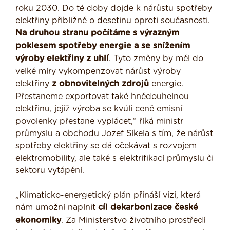
roku 2030. Do té doby dojde k nárůstu spotřeby
elektřiny přibližně o desetinu oproti současnosti.
Na druhou stranu počítáme s výrazným
poklesem spotřeby energie a se snížením
výroby elektřiny z uhlí
. Tyto změny by měl do
velké míry vykompenzovat nárůst výroby
elektřiny
z obnovitelných zdrojů
energie.
Přestaneme exportovat také hnědouhelnou
elektřinu, jejíž výroba se kvůli ceně emisní
povolenky přestane vyplácet,“ říká ministr
průmyslu a obchodu Jozef Síkela s tím, že nárůst
spotřeby elektřiny se dá očekávat s rozvojem
elektromobility, ale také s elektrifikací průmyslu či
sektoru vytápění.
„Klimaticko-energetický plán přináší vizi, která
nám umožní naplnit
cíl dekarbonizace české
ekonomiky
. Za Ministerstvo životního prostředí