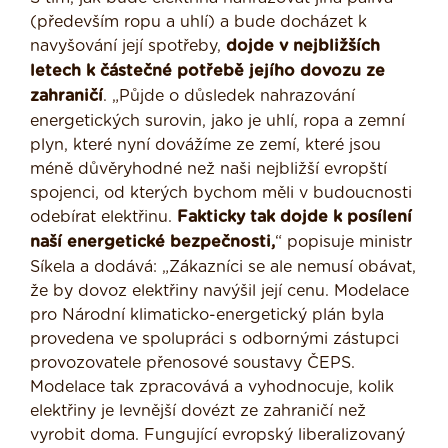
(především ropu a uhlí) a bude docházet k
navyšování její spotřeby,
dojde v nejbližších
letech k částečné potřebě jejího dovozu ze
zahraničí
. „Půjde o důsledek nahrazování
energetických surovin, jako je uhlí, ropa a zemní
plyn, které nyní dovážíme ze zemí, které jsou
méně důvěryhodné než naši nejbližší evropští
spojenci, od kterých bychom měli v budoucnosti
odebírat elektřinu.
Fakticky tak dojde k posílení
naší energetické bezpečnosti,
“ popisuje ministr
Síkela a dodává: „Zákazníci se ale nemusí obávat,
že by dovoz elektřiny navýšil její cenu. Modelace
pro Národní klimaticko-energetický plán byla
provedena ve spolupráci s odbornými zástupci
provozovatele přenosové soustavy ČEPS.
Modelace tak zpracovává a vyhodnocuje, kolik
elektřiny je levnější dovézt ze zahraničí než
vyrobit doma. Fungující evropský liberalizovaný