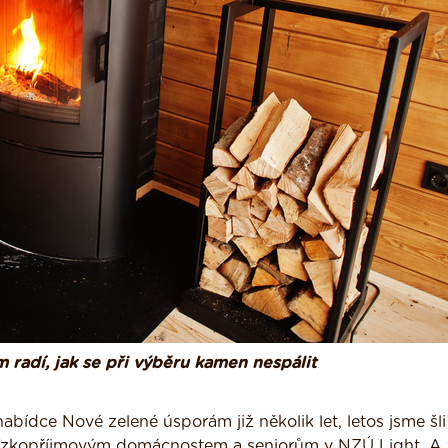
radí, jak se při výběru kamen nespálit
bídce Nové zelené úsporám již několik let, letos jsme šli
 nízkopříjmovým domácnostem a seniorům v NZÚ Light. A 