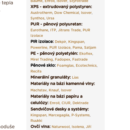
Baumit
,
Enroll
,
Isover
,
Styrotrade
 tepla
XPS - extrudovaný polystyren:
.
Austrotherm
,
Dow Chemical
,
Isover
,
Synthos
,
Ursa
PUR - pěnový polyuretan:
Eurothane
,
ITP
,
Jitrans Trade
,
PUR
Izolace
PIR izolace
:
Dekpir
,
Kingspan
,
Powerline
,
PUR Izolace
,
Pama,
Satjam
PE - pěnový polyetylén:
Ekoflex
,
Mirel Trading
,
Fadopex
,
Fastrade
Pěnové sklo
:
Foamglas
,
Ecotechnics
,
Recifa
Minerální granuláty:
Lias
Materiály na bázi kamenné vlny:
Machstav
,
Knauf
,
Isover
Materiály na bázi papíru a
celulózy:
Enroll
,
CIUR
,
Dektrade
Sendvičové desky a systémy:
Kingspan
,
Marcegaglia
,
P-Systems
,
Ruukki
dnoduše
Ovčí vlna:
Naturwool
,
Isolena
,
Jiří