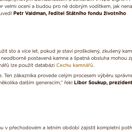
r velmi ocení a budou pro ně dobrým vodítkem, jak nenal
 uvedl
Petr Valdman, ředitel Státního fondu životního
t sto a více let, pokud je staví proškolený, zkušený kam
k neodborně postavená kamna a špatná obsluha mohou z
ářů lze použít databázi
Cechu kamnářů
.
ře. Ten zákazníka provede celým procesem výběru správn
několika dalším generacím,” řekl
Libor Soukup, preziden
 v přechodovém a letním období zajistit kompletní pot