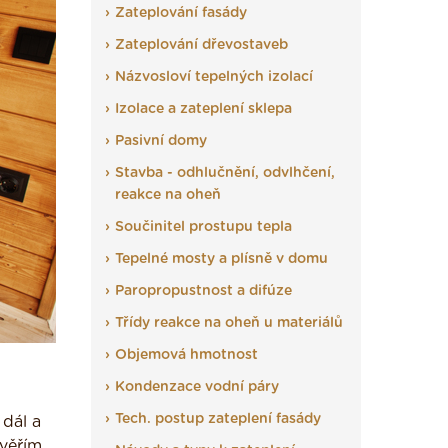
Zateplování fasády
Zateplování dřevostaveb
Názvosloví tepelných izolací
Izolace a zateplení sklepa
Pasivní domy
Stavba - odhlučnění, odvlhčení,
reakce na oheň
Součinitel prostupu tepla
Tepelné mosty a plísně v domu
Paropropustnost a difúze
Třídy reakce na oheň u materiálů
Objemová hmotnost
Kondenzace vodní páry
Tech. postup zateplení fasády
 dál a
věřím,