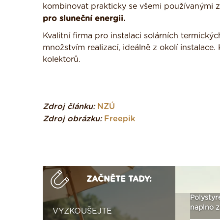
kombinovat prakticky se všemi používanými zdr
pro sluneční energii.
Kvalitní firma pro instalaci solárních termic
množstvím realizací, ideálně z okolí instalace
kolektorů.
Zdroj článku:
NZÚ
Zdroj obrázku:
Freepik
ZAČNĚTE TADY:
Není polystyren? My ho
Seriál: Letní přehřívání
Polystyr
seženeme! ›
podkroví a vše o něm ›
naplno z
VYZKOUŠEJTE