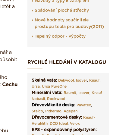
Návody a typy k zateplení
etět a
Spádování ploché střechy
Nové hodnoty součinitele
prostupu tepla pro budovy(2011)
Tepelný odpor - výpočty
nář a
působit
RYCHLÉ HLEDÁNÍ V KATALOGU
ého
Skelná vata:
Dekwool
,
Isover
,
Knauf
,
t Cechu
Ursa
,
Ursa PureOne
Minerální vata:
Baumit
,
Isover
,
Knauf
Nobasil
,
Rockwool
Dřevovláknité desky
:
Pavatex
,
Steico
,
Inthermo
,
Agepan
Dřevocementové desky:
Knauf-
Heraklith
,
DCD Ideal
,
Velox
EPS - expandovaný polystyren:
řebu