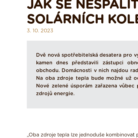
JAK SE NESPÁLI
SOLÁRNÍCH KOL
3. 10. 2023
Dvě nová spotřebitelská desatera pro v
kamen dnes představili zástupci obn
obchodu. Domácnosti v nich najdou rady,
Na oba zdroje tepla bude možné už od 
Nové zelené úsporám zařazena vůbec p
zdrojů energie.
„Oba zdroje tepla lze jednoduše kombinovat p