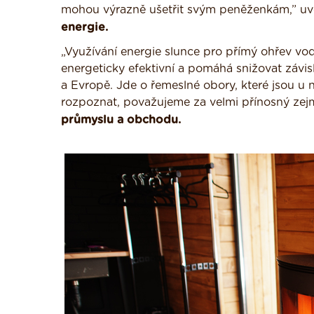
mohou výrazně ušetřit svým peněženkám,” u
energie.
„Využívání energie slunce pro přímý ohřev vo
energeticky efektivní a pomáhá snižovat závi
a Evropě. Jde o řemeslné obory, které jsou u ná
rozpoznat, považujeme za velmi přínosný zej
průmyslu a obchodu.