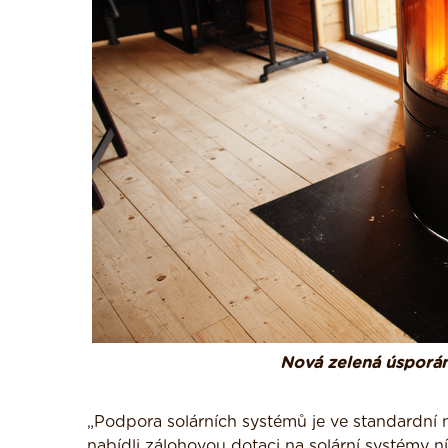
Nová zelená úsporám 
„Podpora solárních systémů je ve standardní na
nabídli zálohovou dotaci na solární systémy