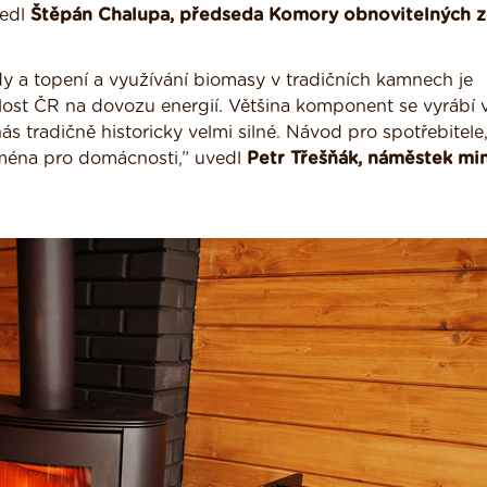
vedl
Štěpán Chalupa, předseda Komory obnovitelných z
dy a topení a využívání biomasy v tradičních kamnech je
slost ČR na dovozu energií. Většina komponent se vyrábí 
s tradičně historicky velmi silné. Návod pro spotřebitele,
ména pro domácnosti,” uvedl
Petr Třešňák, náměstek min