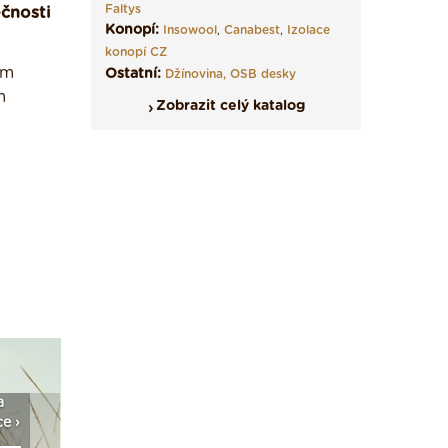
Faltys
čnosti
Konopí:
Insowool
,
Canabest
,
Izolace
konopí CZ
ým
Ostatní:
Džínovina,
OSB desky
m
Zobrazit celý katalog
a
Vyberte si izolaci a pak
Vytvořte si vizualizaci
Není po
e ›
ji tady klidně poptejte ›
fasády ›
seženem