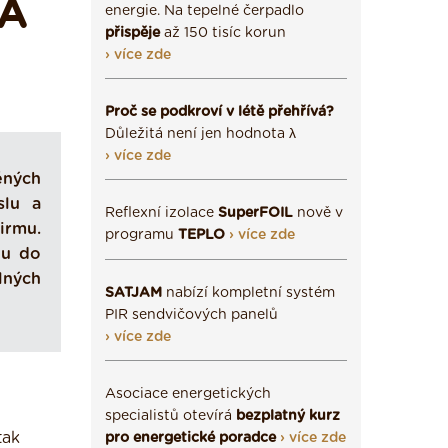
 A
energie. Na tepelné čerpadlo
přispěje
až 150 tisíc korun
› více zde
Proč se podkroví v létě přehřívá?
Důležitá není jen hodnota λ
› více zde
ěných
slu a
Reflexní izolace
SuperFOIL
nově v
irmu.
programu
TEPLO
› více zde
ou do
lných
SATJAM
nabízí kompletní systém
PIR sendvičových panelů
› více zde
Asociace energetických
specialistů otevírá
bezplatný kurz
tak
pro energetické poradce
› více zde