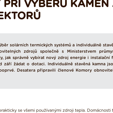
T PŘI VÝBĚRU KAMEN
EKTORŮ
ýběr solárních termických systémů a individuálně stav
ovitelných zdrojů společně s Ministerstvem průmy
 jak správně vybírat nový zdroj energie i instalační f
září žádat o dotaci. Individuálně stavěná kamna js
oprvé. Desatera připravili členové Komory obnovite
rakticky se všemi používanými zdroji tepla. Domácnosti 