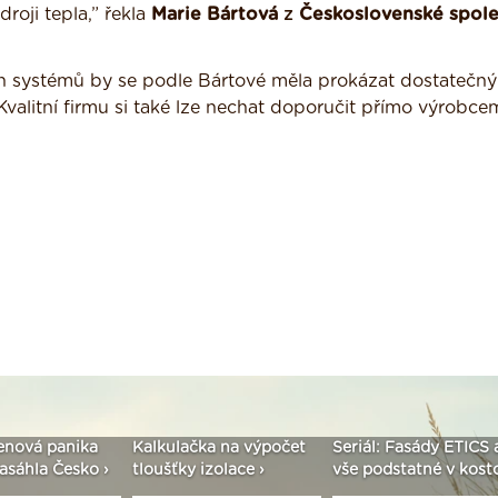
oji tepla,” řekla
Marie Bártová
z
Československé spole
kých systémů by se podle Bártové měla prokázat dostatečn
. Kvalitní firmu si také lze nechat doporučit přímo výrobce
enová panika
Kalkulačka na výpočet
Seriál: Fasády ETICS 
asáhla Česko ›
tloušťky izolace ›
vše podstatné v kostc