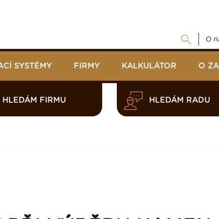
O n
ACÍ SYSTÉMY
FIRMY
KALKULÁTOR
O Z
HLEDÁM FIRMU
HLEDÁM RADU