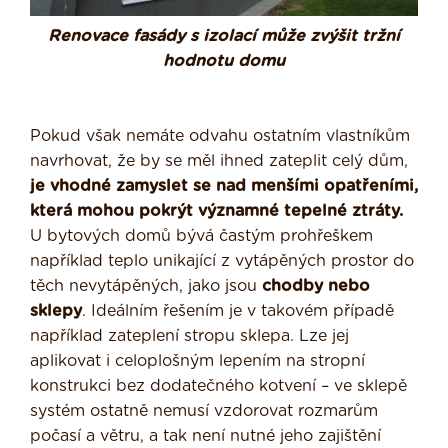
Renovace fasády s izolací může zvýšit tržní
hodnotu domu
Pokud však nemáte odvahu ostatním vlastníkům
navrhovat, že by se měl ihned zateplit celý dům,
je vhodné zamyslet se nad menšími opatřeními,
která mohou pokrýt významné tepelné ztráty.
U bytových domů bývá častým prohřeškem
například teplo unikající z vytápěných prostor do
těch nevytápěných, jako jsou
chodby nebo
sklepy
. Ideálním řešením je v takovém případě
například zateplení stropu sklepa. Lze jej
aplikovat i celoplošným lepením na stropní
konstrukci bez dodatečného kotvení – ve sklepě
systém ostatně nemusí vzdorovat rozmarům
počasí a větru, a tak není nutné jeho zajištění