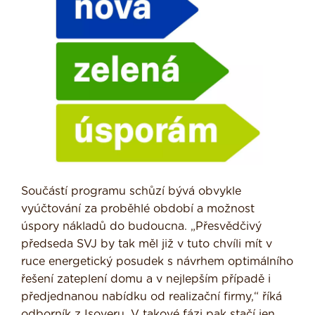
Součástí programu schůzí bývá obvykle
vyúčtování za proběhlé období a možnost
úspory nákladů do budoucna. „Přesvědčivý
předseda SVJ by tak měl již v tuto chvíli mít v
ruce energetický posudek s návrhem optimálního
řešení zateplení domu a v nejlepším případě i
předjednanou nabídku od realizační firmy,“ říká
odborník z Isoveru. V takové fázi pak stačí jen