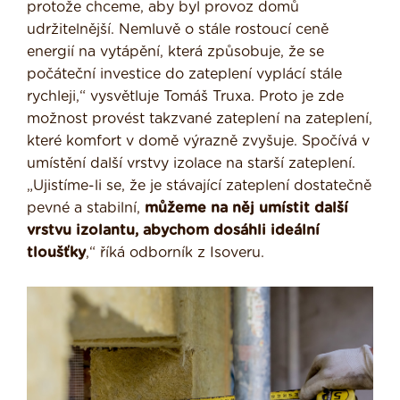
protože chceme, aby byl provoz domů
udržitelnější. Nemluvě o stále rostoucí ceně
energií na vytápění, která způsobuje, že se
počáteční investice do zateplení vyplácí stále
rychleji,“ vysvětluje Tomáš Truxa. Proto je zde
možnost provést takzvané zateplení na zateplení,
které komfort v domě výrazně zvyšuje. Spočívá v
umístění další vrstvy izolace na starší zateplení.
„Ujistíme-li se, že je stávající zateplení dostatečně
pevné a stabilní,
můžeme na něj umístit další
vrstvu izolantu, abychom dosáhli ideální
tloušťky
,“ říká odborník z Isoveru.