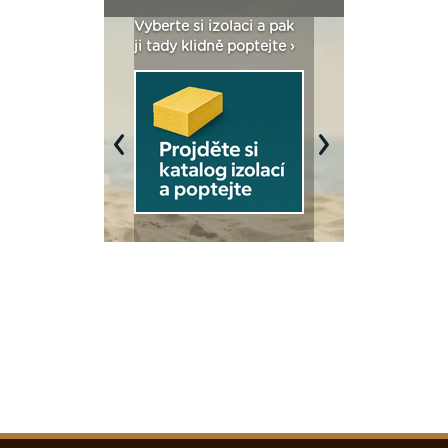
: Fasády ETICS a
Vyberte si izolaci a pak
Vytvořte si vizualiz
dstatné v kostce ›
ji tady klidně poptejte ›
fasády ›
Previous
Next