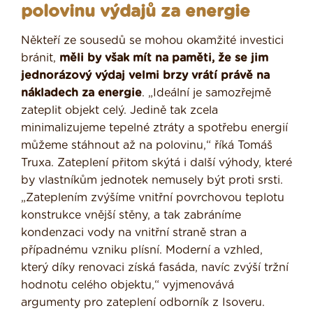
polovinu výdajů za energie
Někteří ze sousedů se mohou okamžité investici
bránit,
měli by však mít na paměti, že se jim
jednorázový výdaj velmi brzy vrátí právě na
nákladech za energie
. „Ideální je samozřejmě
zateplit objekt celý. Jedině tak zcela
minimalizujeme tepelné ztráty a spotřebu energií
můžeme stáhnout až na polovinu,“ říká Tomáš
Truxa. Zateplení přitom skýtá i další výhody, které
by vlastníkům jednotek nemusely být proti srsti.
„Zateplením zvýšíme vnitřní povrchovou teplotu
konstrukce vnější stěny, a tak zabráníme
kondenzaci vody na vnitřní straně stran a
případnému vzniku plísní. Moderní a vzhled,
který díky renovaci získá fasáda, navíc zvýší tržní
hodnotu celého objektu,“ vyjmenovává
argumenty pro zateplení odborník z Isoveru.