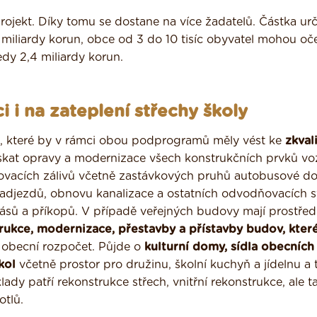
rojekt. Díky tomu se dostane na více žadatelů. Částka ur
 miliardy korun, obce od 3 do 10 tisíc obyvatel mohou oč
edy 2,4 miliardy korun.
i i na zateplení střechy školy
tů, které by v rámci obou podprogramů měly vést ke
zkval
at opravy a modernizace všech konstrukčních prvků vo
kovacích zálivů včetně zastávkových pruhů autobusové do
adjezdů, obnovu kanalizace a ostatních odvodňovacích 
pásů a příkopů. V případě veřejných budovy mají prostře
rukce, modernizace, přestavby a přístavby budov, kter
 obecní rozpočet. Půjde o
kulturní domy, sídla obecních
kol
včetně prostor pro družinu, školní kuchyň a jídelnu a 
dy patří rekonstrukce střech, vnitřní rekonstrukce, ale t
otlů.