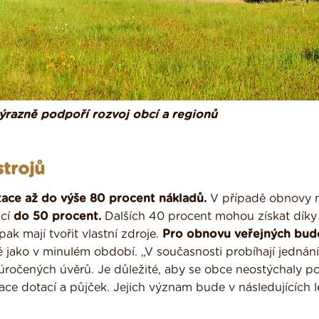
ýrazně podpoří rozvoj obcí a regionů
strojů
ace až do výše 80 procent nákladů.
V případě obnovy m
ací
do 50 procent.
Dalších 40 procent mohou získat díky
k mají tvořit vlastní zdroje.
Pro obnovu veřejných bud
ně jako v minulém období. „V současnosti probíhají jednání
ročených úvěrů. Je důležité, aby se obce neostýchaly po
ace dotací a půjček. Jejich význam bude v následujících 