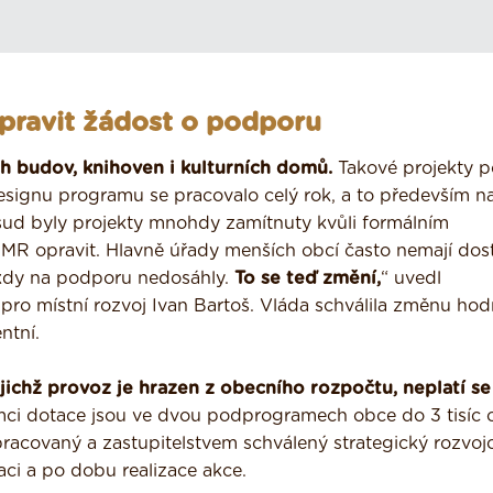
pravit žádost o podporu
h budov, knihoven i kulturních domů.
Takové projekty p
esignu programu se pracovalo celý rok, a to především n
osud byly projekty mnohdy zamítnuty kvůli formálním
MR opravit. Hlavně úřady menších obcí často nemají dos
ěkdy na podporu nedosáhly.
To se teď změní,
“ uvedl
 pro místní rozvoj Ivan Bartoš. Vláda schválila změnu hod
ntní.
ejichž provoz je hrazen z obecního rozpočtu, neplatí se
emci dotace jsou ve dvou podprogramech obce do 3 tisíc 
pracovaný a zastupitelstvem schválený strategický rozvoj
ci a po dobu realizace akce.