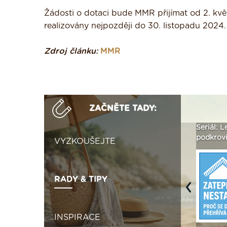
Žádosti o dotaci bude MMR přijímat od 2. kvě
realizovány nejpozději do 30. listopadu 2024.
Zdroj článku:
MMR
ZAČNĚTE TADY:
ak
Vytvořte si vizualizaci
Není polystyren? My ho
Seriál: L
 ›
fasády ›
seženeme! ›
podkroví
VYZKOUŠEJTE
RADY & TIPY
Previous
INSPIRACE