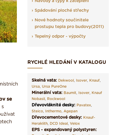
Návody a typy k zateplení
Spádování ploché střechy
Nové hodnoty součinitele
prostupu tepla pro budovy(2011)
Tepelný odpor - výpočty
RYCHLÉ HLEDÁNÍ V KATALOGU
Skelná vata:
Dekwool
,
Isover
,
Knauf
,
ístních
Ursa
,
Ursa PureOne
Minerální vata:
Baumit
,
Isover
,
Knauf
ov se
Nobasil
,
Rockwool
Dřevovláknité desky
:
Pavatex
,
 s
Steico
,
Inthermo
,
Agepan
užívat
Dřevocementové desky:
Knauf-
letech
Heraklith
,
DCD Ideal
,
Velox
EPS - expandovaný polystyren: