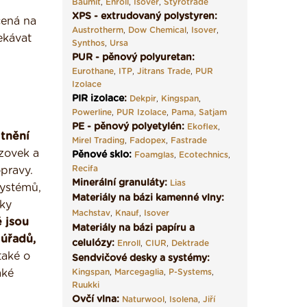
Baumit
,
Enroll
,
Isover
,
Styrotrade
XPS - extrudovaný polystyren:
čená na
Austrotherm
,
Dow Chemical
,
Isover
,
ekávat
Synthos
,
Ursa
PUR - pěnový polyuretan:
Eurothane
,
ITP
,
Jitrans Trade
,
PUR
Izolace
PIR izolace
:
Dekpir
,
Kingspan
,
Powerline
,
PUR Izolace
,
Pama,
Satjam
PE - pěnový polyetylén:
Ekoflex
,
itnění
Mirel Trading
,
Fadopex
,
Fastrade
zovek a
Pěnové sklo
:
Foamglas
,
Ecotechnics
,
Recifa
pravy.
Minerální granuláty:
Lias
systémů,
Materiály na bázi kamenné vlny:
dky
Machstav
,
Knauf
,
Isover
é jsou
Materiály na bázi papíru a
 úřadů,
celulózy:
Enroll
,
CIUR
,
Dektrade
také o
Sendvičové desky a systémy:
aké
Kingspan
,
Marcegaglia
,
P-Systems
,
Ruukki
Ovčí vlna:
Naturwool
,
Isolena
,
Jiří