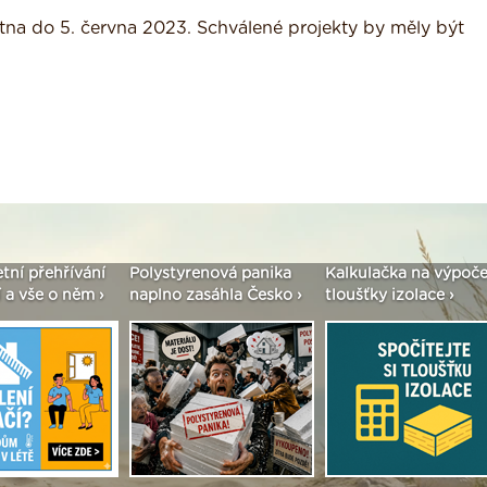
tna do 5. června 2023. Schválené projekty by měly být
etní přehřívání
Polystyrenová panika
Kalkulačka na výpoče
 a vše o něm ›
naplno zasáhla Česko ›
tloušťky izolace ›