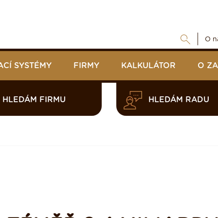
O n
ACÍ SYSTÉMY
FIRMY
KALKULÁTOR
O Z
HLEDÁM FIRMU
HLEDÁM RADU