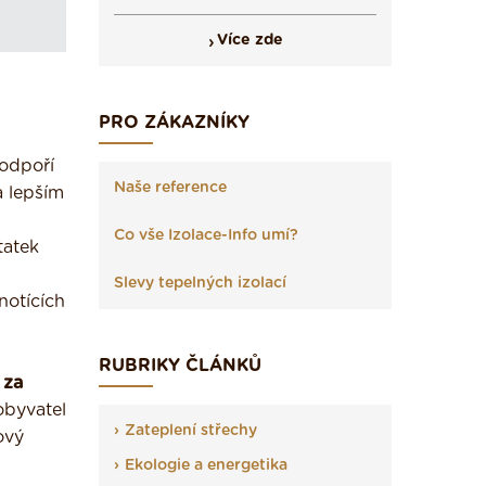
Více zde
PRO ZÁKAZNÍKY
odpoří
Naše reference
a lepším
Co vše Izolace-Info umí?
tatek
Slevy tepelných izolací
notících
RUBRIKY ČLÁNKŮ
 za
obyvatel
Zateplení střechy
ový
Ekologie a energetika