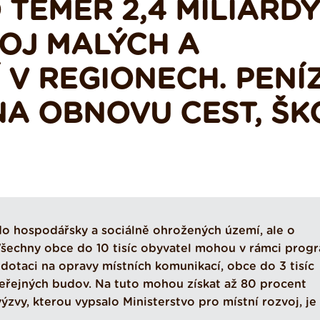
 TÉMĚŘ 2,4 MILIARDY
OJ MALÝCH A
 V REGIONECH. PENÍ
NA OBNOVU CEST, ŠK
do hospodářsky a sociálně ohrožených území, ale o
šechny obce do 10 tisíc obyvatel mohou v rámci prog
otaci na opravy místních komunikací, obce do 3 tisíc
veřejných budov. Na tuto mohou získat až 80 procent
zvy, kterou vypsalo Ministerstvo pro místní rozvoj, je