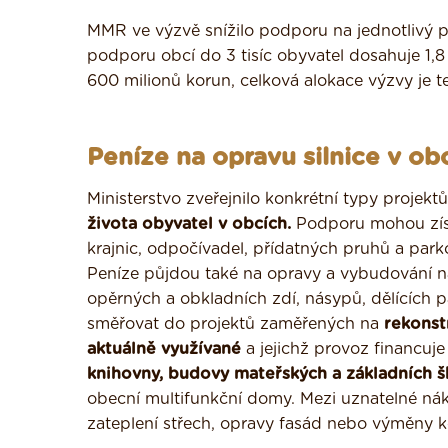
MMR ve výzvě snížilo podporu na jednotlivý p
podporu obcí do 3 tisíc obyvatel dosahuje 1,8
600 milionů korun, celková alokace výzvy je t
Peníze na opravu silnice v obc
Ministerstvo zveřejnilo konkrétní typy projek
života obyvatel v obcích.
Podporu mohou získ
krajnic, odpočívadel, přídatných pruhů a par
Peníze půjdou také na opravy a vybudování n
opěrných a obkladních zdí, násypů, dělících 
směřovat do projektů zaměřených na
rekonst
aktuálně využívané
a jejichž provoz financuje
knihovny, budovy mateřských a základních š
obecní multifunkční domy. Mezi uznatelné nákla
zateplení střech, opravy fasád nebo výměny k