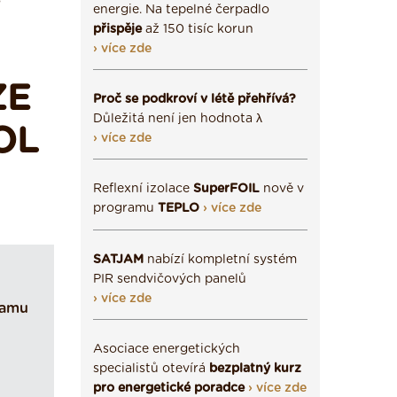
energie. Na tepelné čerpadlo
přispěje
až 150 tisíc korun
› více zde
ZE
Proč se podkroví v létě přehřívá?
Důležitá není jen hodnota λ
OL
› více zde
Reflexní izolace
SuperFOIL
nově v
programu
TEPLO
› více zde
SATJAM
nabízí kompletní systém
PIR sendvičových panelů
› více zde
ramu
Asociace energetických
specialistů otevírá
bezplatný kurz
pro energetické poradce
› více zde