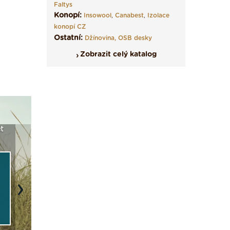
Faltys
Konopí:
Insowool
,
Canabest
,
Izolace
konopí CZ
Ostatní:
Džínovina,
OSB desky
Zobrazit celý katalog
t
Seriál: Fasády ETICS a
Vyberte si izolaci a pak
Vytvořte
vše podstatné v kostce ›
ji tady klidně poptejte ›
fasády ›
Next