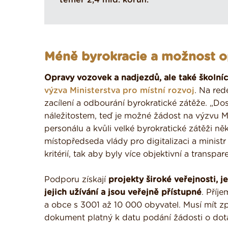
téměř 2,4 mld. korun.
Méně byrokracie a možnost o
Opravy vozovek a nadjezdů, ale také školníc
výzva Ministerstva pro místní rozvoj
. Na red
zacílení a odbourání byrokratické zátěže. „D
náležitostem, teď je možné žádost na výzvu M
personálu a kvůli velké byrokratické zátěži n
místopředseda vlády pro digitalizaci a ministr
kritérií, tak aby byly více objektivní a transpare
Podporu získají
projekty široké veřejnosti, j
jejich užívání a jsou veřejně přístupné
. Příj
a obce s 3001 až 10 000 obyvatel. Musí mít z
dokument platný k datu podání žádosti o dota