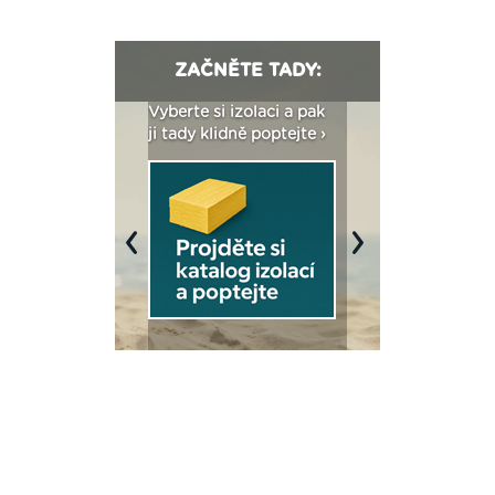
ZAČNĚTE TADY:
: Fasády ETICS a
Vyberte si izolaci a pak
Vytvořte si vizualiz
dstatné v kostce ›
ji tady klidně poptejte ›
fasády ›
Previous
Next