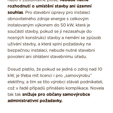
nebo v zastavitelné ploše,
nebude nutné
rozhodnutí o umístění stavby ani územní
souhlas
. Pro stavební úpravy pro instalaci
obnovitelného zdroje energie s celkovým
instalovaným výkonem do 50 kW, která je
součástí stavby, pokud se jí nezasahuje do
nosných konstrukcí stavby a nemění se způsob
užívání stavby, a která splní požadavky na
bezpečnou instalaci, nebude nutné stavební
povolení ani ohlášení stavebnímu úřadu.
Dosud platilo, že pokud se jedná o zdroj nad 10
kW, je třeba mít licenci i pro „samovýrobu“
elektřiny, a tím se tito výrobci stávali podnikateli,
což v řadě případů přinášelo komplikace. Novela
tak tak
snižuje pro občany samovýrobce
administrativní požadavky.