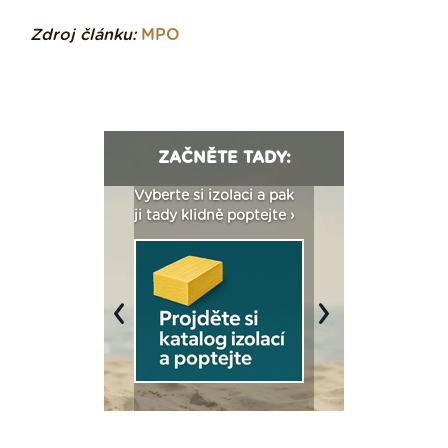
Zdroj článku:
MPO
ZAČNĚTE TADY:
: Fasády ETICS a
Vyberte si izolaci a pak
Vytvořte si vizualiz
dstatné v kostce ›
ji tady klidně poptejte ›
fasády ›
Previous
Next