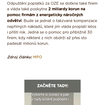
Odpuštění poplatků za OZE se dotkne také firem
a vláda také poskytne
2 miliardy korun na
pomoc firmám z energeticky náročných
odvětví
. Bude se jednat o takzvané kompenzace
nepřímých nákladů, které jim vláda proplatí letos
i příští rok. Jedná se o pomoc pro přibližně 30
firem, kdy některé z nich obdrží až přes sto
padesát milionů korun.
Zdroj článku:
MPO
ZAČNĚTE TADY:
: Fasády ETICS a
Vyberte si izolaci a pak
Vytvořte si vizualiz
dstatné v kostce ›
ji tady klidně poptejte ›
fasády ›