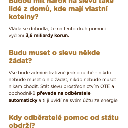
Budou mít nárok na slevu také
lidé z domů, kde mají vlastní
kotelny?
Vláda se dohodla, že na tento druh pomoci
vyčlení
3,6 miliardy korun.
Budu muset o slevu někde
žádat?
Vše bude administrativně jednoduché – nikdo
nebude muset o nic žádat, nikdo nebude muset
nikam chodit. Stát slevu prostřednictvím OTE a
obchodníků
převede na odběratele
automaticky
a ti ji uvidí na svém účtu za energie.
Kdy odběratelé pomoc od státu
obdrží?