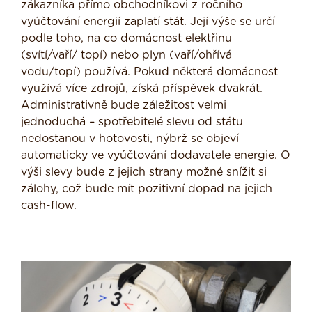
zákazníka přímo obchodníkovi z ročního
vyúčtování energií zaplatí stát. Její výše se určí
podle toho, na co domácnost elektřinu
(svítí/vaří/ topí) nebo plyn (vaří/ohřívá
vodu/topí) používá. Pokud některá domácnost
využívá více zdrojů, získá příspěvek dvakrát.
Administrativně bude záležitost velmi
jednoduchá – spotřebitelé slevu od státu
nedostanou v hotovosti, nýbrž se objeví
automaticky ve vyúčtování dodavatele energie. O
výši slevy bude z jejich strany možné snížit si
zálohy, což bude mít pozitivní dopad na jejich
cash-flow.