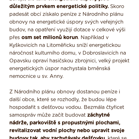
důležitým prvkem energetické politiky.
Skoro
padesát obcí získalo peníze z Národního plánu
obnovy na energetické úspory svých veřejných
budov, na opatření využijí dotace v celkové výši
přes
osm set milionů korun
. Například v
Kyškovicích na Litoměřicku sníží energetickou
náročnost kulturního domu, v Dobroslavicích na
Opavsku opraví hasičskou zbrojnici, velký projekt
energetických úspor nachystala brněnská
nemocnice u sv. Anny.
Z Národního plánu obnovy dostanou peníze i
další obce, které se rozhodly, že budou lépe
hospodařit s dešťovou vodou. Bezmála čtyřicet
samospráv může začít budovat
záchytné
nádrže, parkoviště s propustnými plochami,
revitalizovat vodní plochy nebo upravit svoje
budovy tak, aby zachytávaly dešťovku
, které se