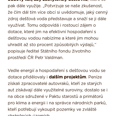
pak dále využije. „Potvrzuje se naše zkušenost,
že čím dál tím více obcí si uvědomuje, jaký cenný
zdroj dešťová voda představuje a snaží se ji dále
využívat. Tomu odpovídá i rostoucí zájem o
dotace, které jim na efektivní hospodaření s
dešťovou vodou nabízíme a které jim mohou
uhradit až sto procent způsobilých výdajů,“
popisuje ředitel Státního fondu životního
prostředí ČR Petr Valdman.
Vedle energií a hospodaření s dešťovou vodu se
dotace přidělovaly i
dalším projektům
. Peníze
získali zpracovatelé autovraků, kteří ze starých
aut získávají dále využitelné suroviny, dostalo se i
na obce sdružené v Paktu starostů a primátorů
pro klima a energii i na správce národních parků,
kteří potřebují vykoupit pozemky ve zvláště