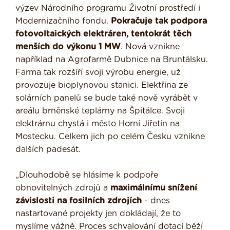
výzev Národního programu Životní prostředí i
Modernizačního fondu.
Pokračuje tak podpora
fotovoltaických elektráren, tentokrát těch
menších do výkonu 1 MW
. Nová vznikne
například na Agrofarmě Dubnice na Bruntálsku.
Farma tak rozšíří svoji výrobu energie, už
provozuje bioplynovou stanici. Elektřina ze
solárních panelů se bude také nově vyrábět v
areálu brněnské teplárny na Špitálce. Svoji
elektrárnu chystá i město Horní Jiřetín na
Mostecku. Celkem jich po celém Česku vznikne
dalších padesát.
„Dlouhodobě se hlásíme k podpoře
obnovitelných zdrojů a
maximálnímu snížení
závislosti na fosilních zdrojích
- dnes
nastartované projekty jen dokládají, že to
myslíme vážně. Proces schvalování dotací běží