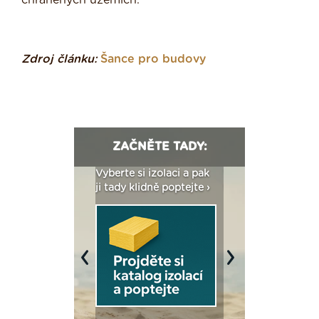
chráněných územích.
Zdroj článku:
Šance pro budovy
ZAČNĚTE TADY:
: Fasády ETICS a
Vyberte si izolaci a pak
Vytvořte si vizualiz
dstatné v kostce ›
ji tady klidně poptejte ›
fasády ›
Previous
Next