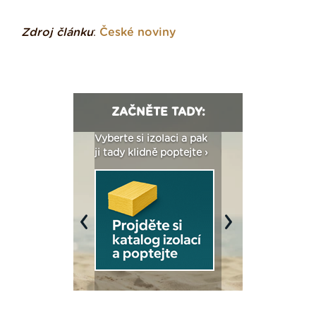
Zdroj článku
:
České noviny
ZAČNĚTE TADY:
: Fasády ETICS a
Vyberte si izolaci a pak
Vytvořte si vizualiz
dstatné v kostce ›
ji tady klidně poptejte ›
fasády ›
Previous
Next