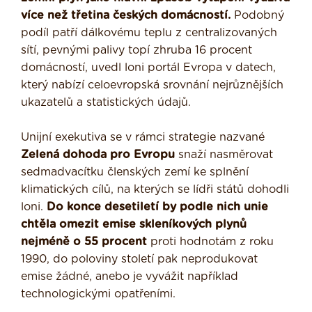
více než třetina českých domácností.
Podobný
podíl patří dálkovému teplu z centralizovaných
sítí, pevnými palivy topí zhruba 16 procent
domácností, uvedl loni portál Evropa v datech,
který nabízí celoevropská srovnání nejrůznějších
ukazatelů a statistických údajů.
Unijní exekutiva se v rámci strategie nazvané
Zelená dohoda pro Evropu
snaží nasměrovat
sedmadvacítku členských zemí ke splnění
klimatických cílů, na kterých se lídři států dohodli
loni.
Do konce desetiletí by podle nich unie
chtěla omezit emise skleníkových plynů
nejméně o 55 procent
proti hodnotám z roku
1990, do poloviny století pak neprodukovat
emise žádné, anebo je vyvážit například
technologickými opatřeními.