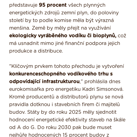
představuje
95 procent
všech plynných
energetických zdrojů zemní plyn, do poloviny
století by to podle komise měla být výrazná
menšina. Země by měly přejít na využívání
ekologicky vyráběného vodíku či bioplynů,
což
má usnadnit mimo jiné finanční podpora jejich
produkce a distribuce.
"Klíčovým prvkem tohoto přechodu je vytvoření
konkurenceschopného vodíkového trhu s
odpovídající infrastrukturou
," prohlásila dnes
eurokomisařka pro energetiku Kadri Simsonová.
Kromě producentů a distributorů plynu se nová
pravidla dotknou i stavebních firem či majitelů
budov. Státy by do roku 2025 měly sjednotit
hodnocení energetické efektivity staveb na škále
od A do G. Do roku 2030 pak bude muset
nejhůře hodnocených 15 procent budov z