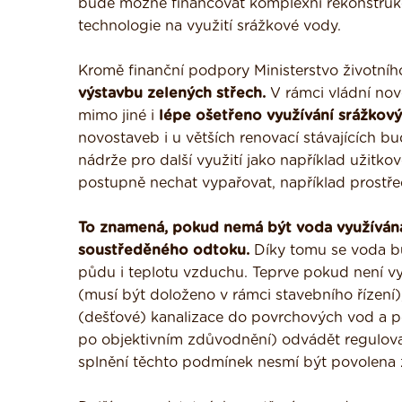
bude možné financovat komplexní rekonstrukc
technologie na využití srážkové vody.
Kromě finanční podpory Ministerstvo životního
výstavbu zelených střech.
V rámci vládní nov
mimo jiné i
lépe ošetřeno využívání srážkový
novostaveb i u větších renovací stávajících 
nádrže pro další využití jako například užitk
postupně nechat vypařovat, například prostřed
To znamená, pokud nemá být voda využívána
soustředěného odtoku.
Díky tomu se voda bu
půdu i teplotu vzduchu. Teprve pokud není v
(musí být doloženo v rámci stavebního řízení
(dešťové) kanalizace do povrchových vod a p
po objektivním zdůvodnění) odvádět regulova
splnění těchto podmínek nesmí být povolena 