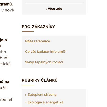
ogramů.
Více zde
 v nově
PRO ZÁKAZNÍKY
je a
Naše reference
u
ního
Co vše Izolace-Info umí?
 bude
Slevy tepelných izolací
etické
RUBRIKY ČLÁNKŮ
nů na
užít
Zateplení střechy
ředitel
Ekologie a energetika