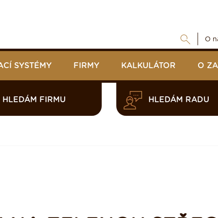
O n
ACÍ SYSTÉMY
FIRMY
KALKULÁTOR
O Z
HLEDÁM FIRMU
HLEDÁM RADU