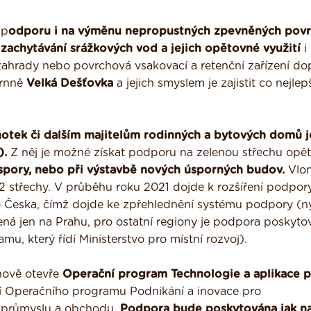
 p
odporu i na výměnu nepropustných zpevněných povr
achytávání srážkových vod a jejich opětovné využití
i 
zahrady nebo povrchová vsakovací a retenční zařízení do
hrnně
Velká Dešťovka
a jejich smyslem je zajistit co nejlep
otek či dalším majitelům rodinných a bytových domů j
).
Z něj je možné získat podporu na zelenou střechu opě
spory, nebo při výstavbě nových úsporných budov.
Vlon
střechy. V průběhu roku 2021 dojde k rozšíření podpor
Česka, čímž dojde ke zpřehlednění systému podpory (ny
 jen na Prahu, pro ostatní regiony je podpora poskyto
u, který řídí Ministerstvo pro místní rozvoj).
nově otevře
Operační program Technologie a aplikace 
 Operačního programu Podnikání a inovace pro
vo průmyslu a obchodu.
Podpora bude poskytována jak n