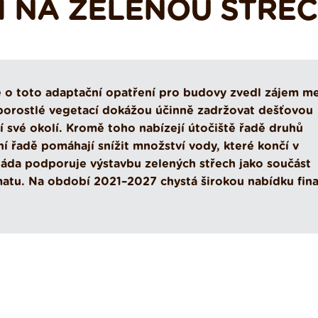
I NA ZELENOU STŘE
 o toto adaptační opatření pro budovy zvedl zájem me
porostlé vegetací dokážou účinně zadržovat dešťovou
í své okolí. Kromě toho nabízejí útočiště řadě druhů
í řadě pomáhají snížit množství vody, které končí v
vláda podporuje výstavbu zelených střech jako součást
atu. Na období 2021–2027 chystá širokou nabídku fin