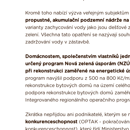
Kromě toho nabízí výzva veřejným subjektům
propustné, akumulační podzemní nádrže na z
varianty zachycování vody jako jsou dešťové 
zelení. Všechna tato opatření se nazývají sou
zadržování vody v zástavbě.
Domácnostem, společenstvím vlastníků jedn
určený program Nová zelená úsporám (NZÚ
při rekonstrukci zaměřené na energetické ú
program navýšil podporu z 500 na 800 Kč/m2 
rekonstrukce bytových domů na území celého 
podpora rekonstrukce bytových domů zaměřená
Integrovaného regionálního operačního program
Zkrátka nepřijdou ani podnikatelé, kterým se 
konkurenceschopnost
(OPTAK - pokračování
konkurenceschopnost), který řídí Ministerst