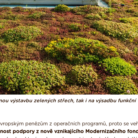
u výstavbu zelených střech, tak i na výsadbu funkční
 evropským penězům z operačních programů, proto se ve
nost podpory z nově vznikajícího Modernizačního fond