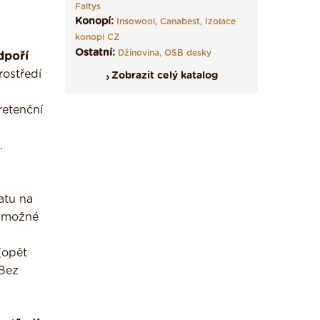
Faltys
Konopí:
Insowool
,
Canabest
,
Izolace
konopí CZ
Ostatní:
Džínovina,
OSB desky
dpoří
rostředí
Zobrazit celý katalog
retenční
.
atu na
ů možné
(opět
 Bez