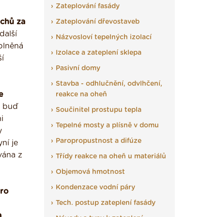
Zateplování fasády
chů za
Zateplování dřevostaveb
další
Názvosloví tepelných izolací
plněná
Izolace a zateplení sklepa
ší
Pasivní domy
Stavba - odhlučnění, odvlhčení,
e
reakce na oheň
t buď
Součinitel prostupu tepla
i
Tepelné mosty a plísně v domu
y
Paropropustnost a difúze
ní je
vána z
Třídy reakce na oheň u materiálů
Objemová hmotnost
Kondenzace vodní páry
pro
Tech. postup zateplení fasády
a