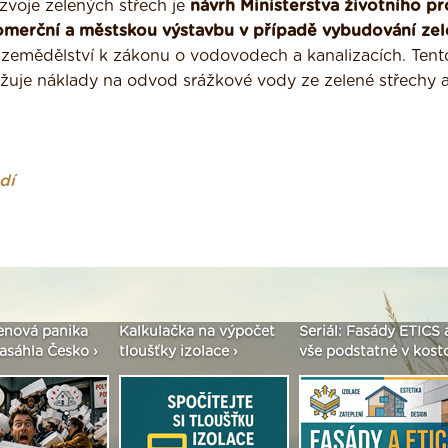
zvoje zelených střech je
návrh Ministerstva životního pr
omerční a městskou výstavbu v případě vybudování ze
a zemědělství k zákonu o vodovodech a kanalizacích. Tent
ižuje náklady na odvod srážkové vody ze zelené střechy a
dí
enová panika
Kalkulačka na výpočet
Seriál: Fasády ETICS 
asáhla Česko ›
tloušťky izolace ›
vše podstatné v kostc