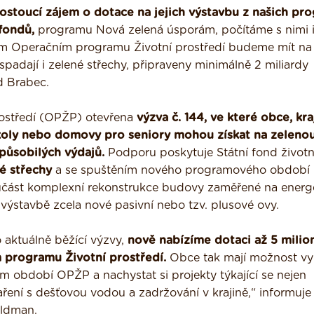
 rostoucí zájem o dotace na jejich výstavbu z našich pr
fondů,
programu Nová zelená úsporám, počítáme s nimi i
ém Operačním programu Životní prostředí budeme mít na
adají i zelené střechy, připraveny minimálně 2 miliardy
rd Brabec.
rostředí (OPŽP) otevřena
výzva č. 144, ve které obce, kra
 školy nebo domovy pro seniory mohou získat na zeleno
způsobilých výdajů.
Podporu poskytuje Státní fond život
é střechy
a se spuštěním nového programového období
oučást komplexní rekonstrukce budovy zaměřené na energ
 výstavbě zcela nové pasivní nebo tzv. plusové ovy.
o aktuálně běžící výzvy,
nově nabízíme dotaci až 5 milio
 programu Životní prostředí.
Obce tak mají možnost vy
 období OPŽP a nachystat si projekty týkající se nejen
ení s dešťovou vodou a zadržování v krajině,“ informuje 
aldman.