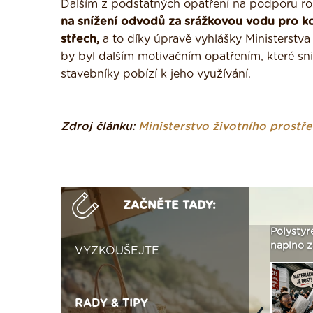
Dalším z podstatných opatření na podporu ro
na snížení odvodů za srážkovou vodu pro k
střech,
a to díky úpravě vyhlášky Ministerstv
by byl dalším motivačním opatřením, které sn
stavebníky pobízí k jeho využívání.
Zdroj článku:
Ministerstvo životního prostře
ZAČNĚTE TADY:
Není polystyren? My ho
Seriál: Letní přehřívání
Polystyr
seženeme! ›
podkroví a vše o něm ›
naplno z
VYZKOUŠEJTE
RADY & TIPY