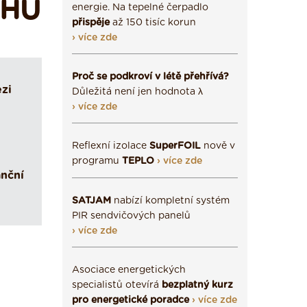
CHU
energie. Na tepelné čerpadlo
přispěje
až 150 tisíc korun
› více zde
Proč se podkroví v létě přehřívá?
zi
Důležitá není jen hodnota λ
› více zde
Reflexní izolace
SuperFOIL
nově v
programu
TEPLO
› více zde
anční
SATJAM
nabízí kompletní systém
PIR sendvičových panelů
› více zde
Asociace energetických
specialistů otevírá
bezplatný kurz
pro energetické poradce
› více zde