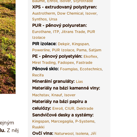
Baumit
,
Enroll
,
Isover
,
Styrotrade
XPS - extrudovaný polystyren:
Austrotherm
,
Dow Chemical
,
Isover
,
Synthos
,
Ursa
PUR - pěnový polyuretan:
Eurothane
,
ITP
,
Jitrans Trade
,
PUR
Izolace
PIR izolace
:
Dekpir
,
Kingspan
,
Powerline
,
PUR Izolace
,
Pama,
Satjam
PE - pěnový polyetylén:
Ekoflex
,
Mirel Trading
,
Fadopex
,
Fastrade
Pěnové sklo
:
Foamglas
,
Ecotechnics
,
Recifa
Minerální granuláty:
Lias
Materiály na bázi kamenné vlny:
Machstav
,
Knauf
,
Isover
Materiály na bázi papíru a
celulózy:
Enroll
,
CIUR
,
Dektrade
Sendvičové desky a systémy:
Kingspan
,
Marcegaglia
,
P-Systems
,
řejným
Ruukki
u.
Z něj
Ovčí vlna:
Naturwool
,
Isolena
,
Jiří