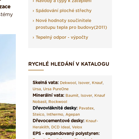
Návody a typy k zateplení
izace
Spádování ploché střechy
stémy
Nové hodnoty součinitele
prostupu tepla pro budovy(2011)
Tepelný odpor - výpočty
RYCHLÉ HLEDÁNÍ V KATALOGU
Skelná vata:
Dekwool
,
Isover
,
Knauf
,
Ursa
,
Ursa PureOne
Minerální vata:
Baumit
,
Isover
,
Knauf
Nobasil
,
Rockwool
Dřevovláknité desky
:
Pavatex
,
Steico
,
Inthermo
,
Agepan
Dřevocementové desky:
Knauf-
Heraklith
,
DCD Ideal
,
Velox
EPS - expandovaný polystyren: