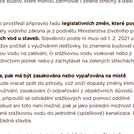
e budov, které mohou zahrnovat i zelené střechy a další
 prostředí připravilo řadu
legislativních změn, které po
ely vodního zákona je z podnětu Ministerstva životního p
ch vod u staveb.
Stavebníci podle ní musí od 1. 2. 2021 u
budov počítat s využíváním dešťovky, to znamená budovat 
ovou vodu na zalévání, či srážkovou vodu vsakovat nebo ji
nictvím jezírek nebo ji zachytávat na zelených střechách
, pak má být zasakována nebo vypařována na místě
de vracet zpět do přírody, což sníží dopady změny klim
yužívání, zasakování či odpařování z objektivních důvod
), připouští se odvádění srážkových vod pomocí oddílné
okud ani toto není možné, pak je jako poslední možnost 
ně srážkovou vodu do jednotné (splaškové) kanalizace.
žádná stavba.