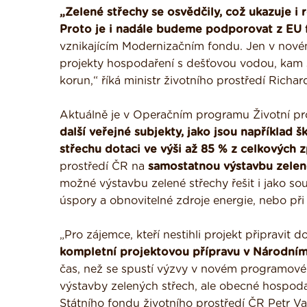
„Zelené střechy se osvědčily, což ukazuje i
Proto je i nadále budeme podporovat z EU 
vznikajícím Modernizačním fondu. Jen v nov
projekty hospodaření s dešťovou vodou, kam sp
korun,“ říká ministr životního prostředí Richa
Aktuálně je v Operačním programu Životní p
další veřejné subjekty, jako jsou například
střechu dotaci ve výši až 85 % z celkových 
prostředí ČR na
samostatnou výstavbu zelen
možné výstavbu zelené střechy řešit i jako s
úspory a obnovitelné zdroje energie, nebo při
„Pro zájemce, kteří nestihli projekt připravit d
kompletní projektovou přípravu v Národním
čas, než se spustí výzvy v novém programovém
výstavby zelených střech, ale obecné hospodař
Státního fondu životního prostředí ČR Petr V