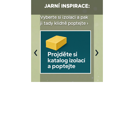
JARNÍ INSPIRACE:
: Fasády ETICS a
Vyberte si izolaci a pak
Vytvořte si vizualiz
dstatné v kostce ›
ji tady klidně poptejte ›
fasády ›
Previous
Next