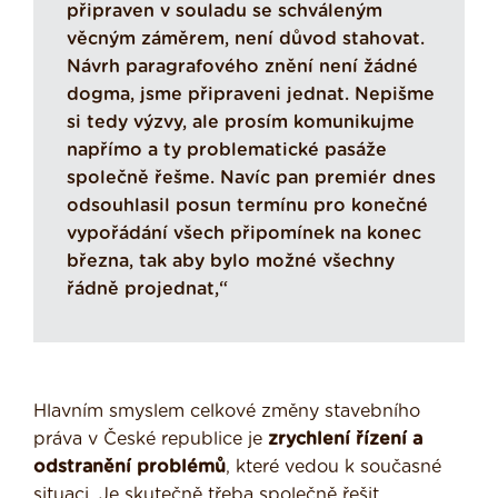
připraven v souladu se schváleným
věcným záměrem, není důvod stahovat.
Návrh paragrafového znění není žádné
dogma, jsme připraveni jednat. Nepišme
si tedy výzvy, ale prosím komunikujme
napřímo a ty problematické pasáže
společně řešme. Navíc pan premiér dnes
odsouhlasil posun termínu pro konečné
vypořádání všech připomínek na konec
března, tak aby bylo možné všechny
řádně projednat,“
Hlavním smyslem celkové změny stavebního
práva v České republice je
zrychlení řízení a
odstranění problémů
, které vedou k současné
situaci. Je skutečně třeba společně řešit