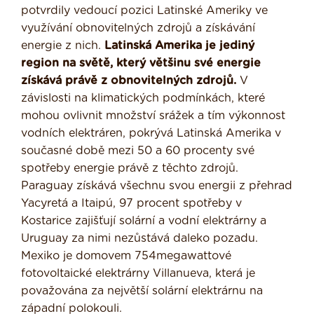
potvrdily vedoucí pozici Latinské Ameriky ve
využívání obnovitelných zdrojů a získávání
energie z nich.
Latinská Amerika je jediný
region na světě, který většinu své energie
získává právě z obnovitelných zdrojů.
V
závislosti na klimatických podmínkách, které
mohou ovlivnit množství srážek a tím výkonnost
vodních elektráren, pokrývá Latinská Amerika v
současné době mezi 50 a 60 procenty své
spotřeby energie právě z těchto zdrojů.
Paraguay získává všechnu svou energii z přehrad
Yacyretá a Itaipú, 97 procent spotřeby v
Kostarice zajišťují solární a vodní elektrárny a
Uruguay za nimi nezůstává daleko pozadu.
Mexiko je domovem 754megawattové
fotovoltaické elektrárny Villanueva, která je
považována za největší solární elektrárnu na
západní polokouli.