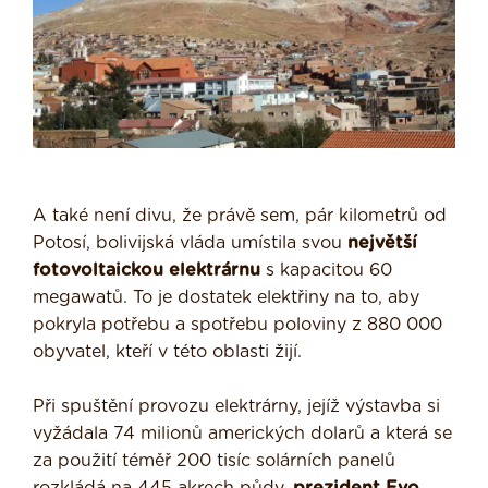
A také není divu, že právě sem, pár kilometrů od
Potosí, bolivijská vláda umístila svou
největší
fotovoltaickou elektrárnu
s kapacitou 60
megawatů. To je dostatek elektřiny na to, aby
pokryla potřebu a spotřebu poloviny z 880 000
obyvatel, kteří v této oblasti žijí.
Při spuštění provozu elektrárny, jejíž výstavba si
vyžádala 74 milionů amerických dolarů a která se
za použití téměř 200 tisíc solárních panelů
rozkládá na 445 akrech půdy,
prezident Evo