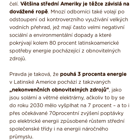
čelí.
Většina střední Ameriky je těžce závislá na
dovážené ropě
. Mnozí odborníci také volají po
odstoupení od kontroverzního využívání velkých
vodních přehrad, jež mají často velmi negativní
sociální a environmentální dopady a které
pokrývají kolem 80 procent latinskoamerické
spotřeby energie pocházející z obnovitelných
zdrojů.
Pravda je taková, že
pouhá 3 procenta energie
v Latinské Americe pochází z takzvaných
„nekonvenčních obnovitelných zdrojů“
, jako
jsou solární a větrné elektrárny, ačkoliv to by se
do roku 2030 mělo vyšplhat na 7 procent – a to i
přes očekávané 70procentní zvýšení poptávky
po elektrické energii způsobené růstem střední
společenské třídy i na energii náročného
průmyslu.