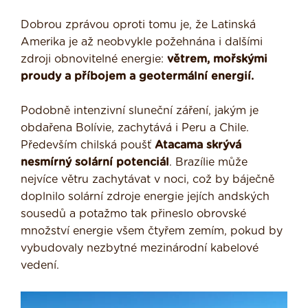
Dobrou zprávou oproti tomu je, že Latinská
Amerika je až neobvykle požehnána i dalšími
zdroji obnovitelné energie:
větrem, mořskými
proudy a příbojem a geotermální energií.
Podobně intenzivní sluneční záření, jakým je
obdařena Bolívie, zachytává i Peru a Chile.
Především chilská poušť
Atacama skrývá
nesmírný solární potenciál
. Brazílie může
nejvíce větru zachytávat v noci, což by báječně
doplnilo solární zdroje energie jejích andských
sousedů a potažmo tak přineslo obrovské
množství energie všem čtyřem zemím, pokud by
vybudovaly nezbytné mezinárodní kabelové
vedení.