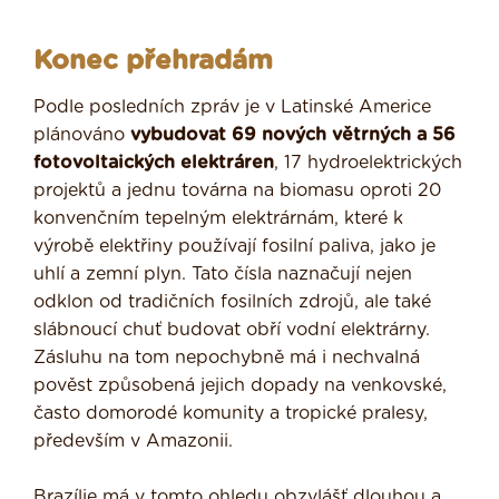
Konec přehradám
Podle posledních zpráv je v Latinské Americe
plánováno
vybudovat 69 nových větrných a 56
fotovoltaických elektráren
, 17 hydroelektrických
projektů a jednu továrna na biomasu oproti 20
konvenčním tepelným elektrárnám, které k
výrobě elektřiny používají fosilní paliva, jako je
uhlí a zemní plyn. Tato čísla naznačují nejen
odklon od tradičních fosilních zdrojů, ale také
slábnoucí chuť budovat obří vodní elektrárny.
Zásluhu na tom nepochybně má i nechvalná
pověst způsobená jejich dopady na venkovské,
často domorodé komunity a tropické pralesy,
především v Amazonii.
Brazílie má v tomto ohledu obzvlášť dlouhou a