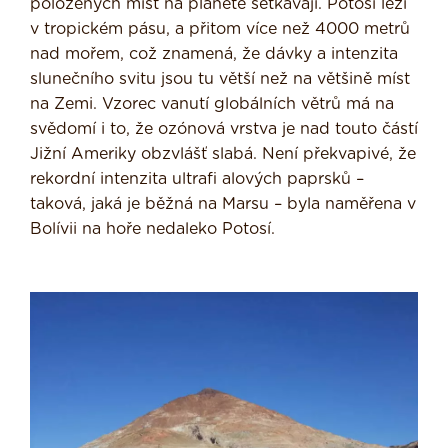
položených míst na planetě setkávají. Potosí leží
v tropickém pásu, a přitom více než 4000 metrů
nad mořem, což znamená, že dávky a intenzita
slunečního svitu jsou tu větší než na většině míst
na Zemi. Vzorec vanutí globálních větrů má na
svědomí i to, že ozónová vrstva je nad touto částí
Jižní Ameriky obzvlášť slabá. Není překvapivé, že
rekordní intenzita ultrafi alových paprsků –
taková, jaká je běžná na Marsu – byla naměřena v
Bolívii na hoře nedaleko Potosí.