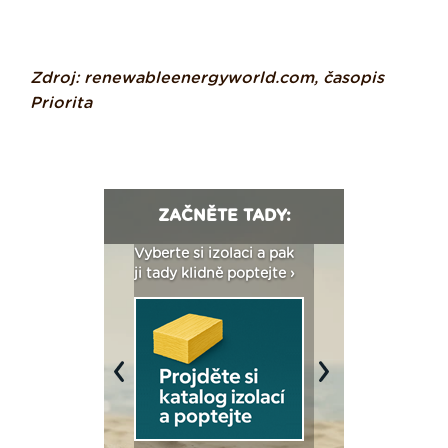
Zdroj: renewableenergyworld.com, časopis
Priorita
ZAČNĚTE TADY:
: Fasády ETICS a
Vyberte si izolaci a pak
Vytvořte si vizualiz
dstatné v kostce ›
ji tady klidně poptejte ›
fasády ›
Previous
Next