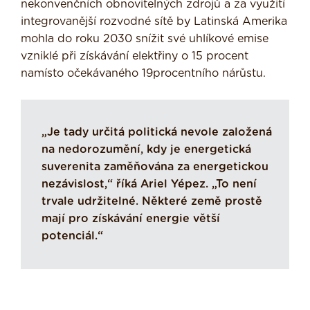
nekonvenčních obnovitelných zdrojů a za využití
integrovanější rozvodné sítě by Latinská Amerika
mohla do roku 2030 snížit své uhlíkové emise
vzniklé při získávání elektřiny o 15 procent
namísto očekávaného 19procentního nárůstu.
„Je tady určitá politická nevole založená
na nedorozumění, kdy je energetická
suverenita zaměňována za energetickou
nezávislost,“ říká Ariel Yépez. „To není
trvale udržitelné. Některé země prostě
mají pro získávání energie větší
potenciál.“