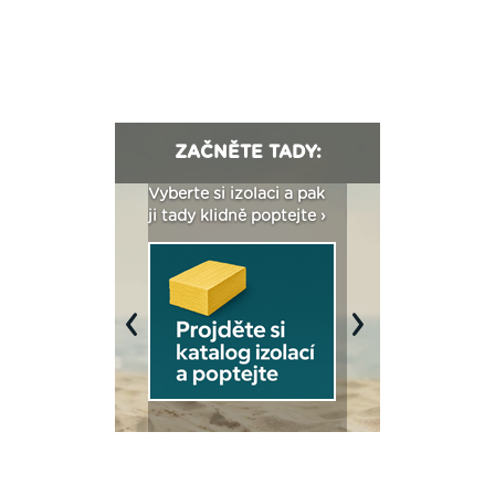
ZAČNĚTE TADY:
: Fasády ETICS a
Vyberte si izolaci a pak
Vytvořte si vizualiz
dstatné v kostce ›
ji tady klidně poptejte ›
fasády ›
Previous
Next