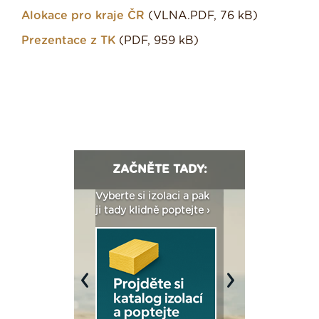
Alokace pro kraje ČR
(VLNA.PDF, 76 kB)
Prezentace z TK
(PDF, 959 kB)
ZAČNĚTE TADY:
: Fasády ETICS a
Vyberte si izolaci a pak
Vytvořte si vizualiz
dstatné v kostce ›
ji tady klidně poptejte ›
fasády ›
Previous
Next