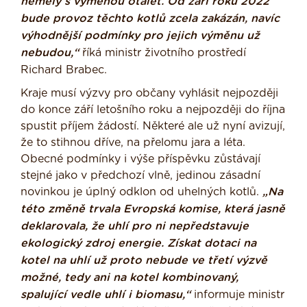
neměly s výměnou otálet. Od září roku 2022
bude provoz těchto kotlů zcela zakázán, navíc
výhodnější podmínky pro jejich výměnu už
nebudou,“
říká ministr životního prostředí
Richard Brabec.
Kraje musí výzvy pro občany vyhlásit nejpozději
do konce září letošního roku a nejpozději do října
spustit příjem žádostí. Některé ale už nyní avizují,
že to stihnou dříve, na přelomu jara a léta.
Obecné podmínky i výše příspěvku zůstávají
stejné jako v předchozí vlně, jedinou zásadní
novinkou je úplný odklon od uhelných kotlů.
„Na
této změně trvala Evropská komise, která jasně
deklarovala, že uhlí pro ni nepředstavuje
ekologický zdroj energie. Získat dotaci na
kotel na uhlí už proto nebude ve třetí výzvě
možné, tedy ani na kotel kombinovaný,
spalující vedle uhlí i biomasu,“
informuje ministr