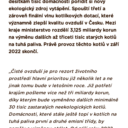
desítkám tisíc domácností pořídit si nový
ekologický zdroj vytápění. Spouští třetí a
zároveň finální vlnu kotlíkových dotací, které
významně zlepší kvalitu ovzduší v Česku. Mezi
kraje ministerstvo rozdělí 3,125 miliardy korun
na výměnu dalších až třiceti tisíc starých kotlů
na tuhá paliva. Právě provoz těchto kotlů v září
2022 skončí.
„Čisté ovzduší je pro rezort životního
prostředí hlavní prioritou již několik let a ne
jinak tomu bude v letošním roce. Již potřetí
krajům pošleme více než tři miliardy korun,
díky kterým bude vyměněno dalších minimálně
30 tisíc zastaralých neekologických kotlů.
Domácnosti, které stále ještě topí v kotlích na
tuhá paliva první a druhé emisní třídy, by