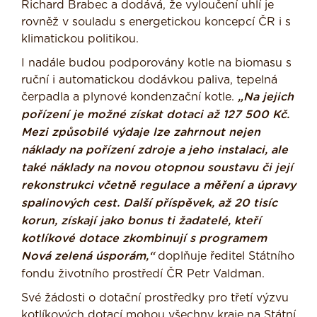
Richard Brabec a dodává, že vyloučení uhlí je
rovněž v souladu s energetickou koncepcí ČR i s
klimatickou politikou.
I nadále budou podporovány kotle na biomasu s
ruční i automatickou dodávkou paliva, tepelná
čerpadla a plynové kondenzační kotle.
„Na jejich
pořízení je možné získat dotaci až 127 500 Kč.
Mezi způsobilé výdaje lze zahrnout nejen
náklady na pořízení zdroje a jeho instalaci, ale
také náklady na novou otopnou soustavu či její
rekonstrukci včetně regulace a měření a úpravy
spalinových cest. Další příspěvek, až 20 tisíc
korun, získají jako bonus ti žadatelé, kteří
kotlíkové dotace zkombinují s programem
Nová zelená úsporám,“
doplňuje ředitel Státního
fondu životního prostředí ČR Petr Valdman.
Své žádosti o dotační prostředky pro třetí výzvu
kotlíkových dotací mohou všechny kraje na Státní