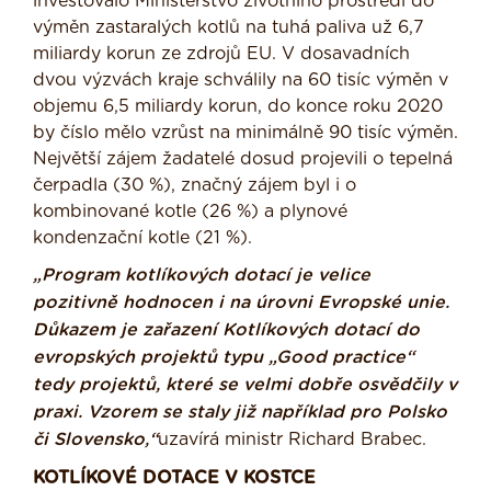
investovalo Ministerstvo životního prostředí do
výměn zastaralých kotlů na tuhá paliva už 6,7
miliardy korun ze zdrojů EU. V dosavadních
dvou výzvách kraje schválily na 60 tisíc výměn v
objemu 6,5 miliardy korun, do konce roku 2020
by číslo mělo vzrůst na minimálně 90 tisíc výměn.
Největší zájem žadatelé dosud projevili o tepelná
čerpadla (30 %), značný zájem byl i o
kombinované kotle (26 %) a plynové
kondenzační kotle (21 %).
„Program kotlíkových dotací je velice
pozitivně hodnocen i na úrovni Evropské unie.
Důkazem je zařazení Kotlíkových dotací do
evropských projektů typu „Good practice“
tedy projektů, které se velmi dobře osvědčily v
praxi. Vzorem se staly již například pro Polsko
či Slovensko,“
uzavírá ministr Richard Brabec.
KOTLÍKOVÉ DOTACE V KOSTCE