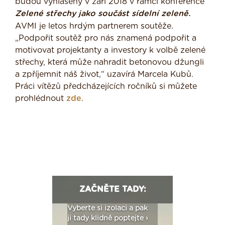
budou vyhlášeny v září 2018 v rámci konference
Zelené střechy jako součást sídelní zeleně.
AVMI je letos hrdým partnerem soutěže.
„Podpořit soutěž pro nás znamená podpořit a
motivovat projektanty a investory k volbě zelené
střechy, která může nahradit betonovou džungli
a zpříjemnit náš život,“ uzavírá Marcela Kubů.
Práci vítězů předcházejících ročníků si můžete
prohlédnout
zde
.
ZAČNĚTE TADY:
: Fasády ETICS a
Vyberte si izolaci a pak
Vytvořte si vizualiz
dstatné v kostce ›
ji tady klidně poptejte ›
fasády ›