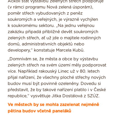
Ačkoli stát výstavbu zelených střech podporuje
(v rámci programu Nová zelená úsporám),
poměr střech vybudovaných z peněz
soukromých a veřejných, je výrazně vychýlen
k soukromému sektoru. „Na jednu veřejnou
zakázku připadá přibližně devět soukromých
zelených střech, ať už jde o majitele rodinných
domů, administrativních objektů nebo
developery,“ konstatuje Marcela Kubů.
„Domnívám se, že města a obce by výstavbu
zelených střech na svém území měly podporovat
více. Například rakouský Linec už v 80. letech
přijal nařízení, že všechny ploché střechy nových
budov musí být povinně ozeleněny. Dovedu si
představit, že by takové nařízení platilo i v České
republice,“ vysvětluje Jitka Dostálová z SZÚZ.
Ve městech by se mohla zazelenat nejméně
pětina budov včetně paneláků