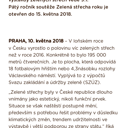
výstavby zelených střech vede 9:1.
Pátý ročník soutěže Zelená střecha roku je
otevřen do 15. května 2018.
PRAHA, 10. května 2018
– V loňském roce
v Česku vyrostlo o polovinu víc zelených střech
než v roce 2016. Konkrétně to bylo 195 000
metrů čtverečních. Je to plocha, která odpovídá
18 fotbalovým hřištím nebo 4,3násobku rozlohy
Václavského náměstí. Vyplývá to z výpočtů
Svazu zakládání a údržby zeleně (SZÚZ).
„Zelené střechy byly v České republice dlouho
vnímány jako estetický, nikoli funkční prvek.
Situace se však naštěstí postupně mění,
především s potřebou řešit problémy v důsledku
klimatických změn, trendem udržitelnosti ve
výstavbě i větší podporou ze strany státu,“ říká