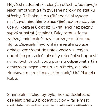
Největší nedostatek zelených střech představuje
jejich hmotnost a tím zvýšené nároky na statiku
střechy. Řešením je použití speciální vysoce
nasákavé minerální izolace (jiné než pro stavební
účely), která je 8krát až 10krát lehčí než běžný
sypký substrát (zemina). Díky tomu střechu
zatěžuje minimálně, navíc udržuje potřebnou
vláhu. „Speciální hydrofilní minerální izolace
dokáže zadržovat dostatek vody v suchých
obdobích pro zeleň, ale díky retenční schopnosti
i v horkých dnech vodu pomalu odpařovat a tím
ochlazovat nejen konstrukci střechy, ale také
zlepšovat mikroklima v jejím okolí,“ říká Marcela
Kubů.
S minerální izolací by bylo možné dodatečně
ozelenit přes 20 procent budov v řadě měst,
prakticky jakoukoli stavbu s plochou střechou