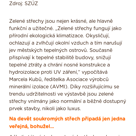
Zdroj: SZÚZ
Zelené střechy jsou nejen krásné, ale hlavně
funkční a užitečné. „Zelené střechy fungují jako
přírodní ekologická klimatizace. Okysličují,
ochlazují a zvlhčují okolní vzduch a tím narušují
jev městských tepelných ostrovů. Současně
přispívají k tepelné stabilitě budovy, snižují
tepelné ztráty a chrání nosné konstrukce a
hydroizolace proti UV záření,“ vypočítává
Marcela Kubů, ředitelka Asociace výrobců
minerální izolace (AVMI). Díky rozšiřujícímu se
trendu udržitelnosti ve výstavbě jsou zelené
střechy vnímány jako normální a běžně dostupný
prvek stavby, nikoli jako luxus.
Na devět soukromých střech připadá jen jedna
veřejná, bohužel…