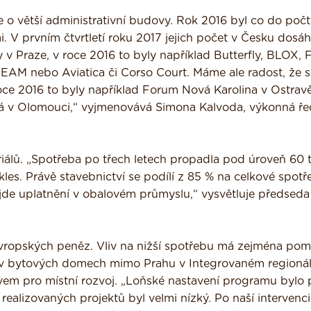
de o větší administrativní budovy. Rok 2016 byl co do poč
 V prvním čtvrtletí roku 2017 jejich počet v Česku dosáh
vy v Praze, v roce 2016 to byly například Butterfly, BLOX, 
AM nebo Aviatica či Corso Court. Máme ale radost, že s
roce 2016 to byly například Forum Nová Karolina v Ostravě
á v Olomouci,“ vyjmenovává Simona Kalvoda, výkonná řed
iálů. „Spotřeba po třech letech propadla pod úroveň 60 t
les. Právě stavebnictví se podílí z 85 % na celkové spotř
jde uplatnění v obalovém průmyslu,“ vysvětluje předseda
evropských peněz. Vliv na nižší spotřebu má zejména pom
y v bytových domech mimo Prahu v Integrovaném regioná
m pro místní rozvoj. „Loňské nastavení programu bylo 
realizovaných projektů byl velmi nízký. Po naší intervenci