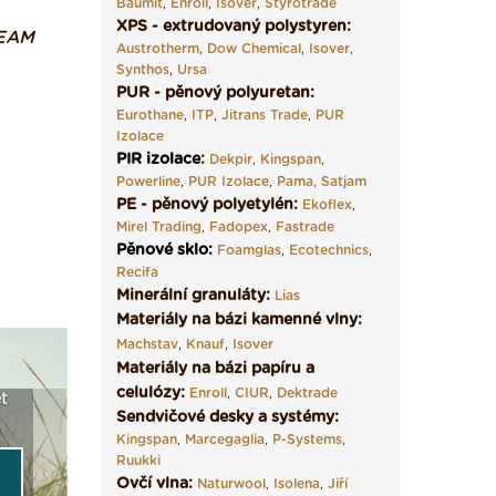
Baumit
,
Enroll
,
Isover
,
Styrotrade
XPS - extrudovaný polystyren:
REAM
Austrotherm
,
Dow Chemical
,
Isover
,
Synthos
,
Ursa
PUR - pěnový polyuretan:
Eurothane
,
ITP
,
Jitrans Trade
,
PUR
Izolace
PIR izolace
:
Dekpir
,
Kingspan
,
Powerline
,
PUR Izolace
,
Pama,
Satjam
PE - pěnový polyetylén:
Ekoflex
,
Mirel Trading
,
Fadopex
,
Fastrade
Pěnové sklo
:
Foamglas
,
Ecotechnics
,
Recifa
Minerální granuláty:
Lias
Materiály na bázi kamenné vlny:
Machstav
,
Knauf
,
Isover
Materiály na bázi papíru a
celulózy:
Enroll
,
CIUR
,
Dektrade
t
Seriál: Fasády ETICS a
Vyberte si izolaci a pak
Vytvořte
Sendvičové desky a systémy:
vše podstatné v kostce ›
ji tady klidně poptejte ›
fasády ›
Kingspan
,
Marcegaglia
,
P-Systems
,
Ruukki
Ovčí vlna:
Naturwool
,
Isolena
,
Jiří