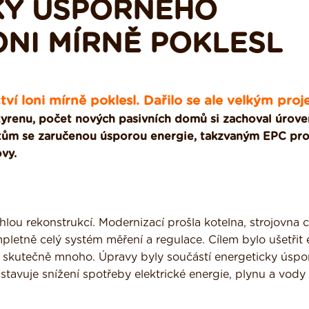
KY ÚSPORNÉHO
ONI MÍRNĚ POKLESL
ví loni mírně poklesl. Dařilo se ale velkým pro
tyrenu, počet nových pasivních domů si zachoval úrove
ektům se zaručenou úsporou energie, takzvaným EPC pr
vy.
lou rekonstrukcí. Modernizací prošla kotelna, strojovna c
etně celý systém měření a regulace. Cílem bylo ušetřit e
e skutečně mnoho. Úpravy byly součástí energeticky úsp
stavuje snížení spotřeby elektrické energie, plynu a vody