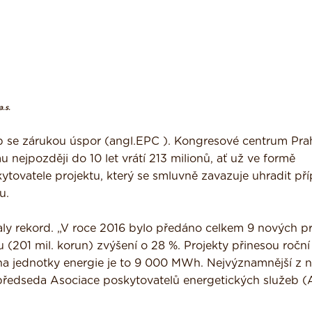
.s.
eb se zárukou úspor (angl.EPC ). Kongresové centrum Pr
u nejpozději do 10 let vrátí 213 milionů, ať už ve formě
tovatele projektu, který se smluvně zavazuje uhradit př
u.
y rekord. „V roce 2016 bylo předáno celkem 9 nových pr
u (201 mil. korun) zvýšení o 28 %. Projekty přinesou ročn
na jednotky energie je to 9 000 MWh. Nejvýznamnější z n
předseda Asociace poskytovatelů energetických služeb 