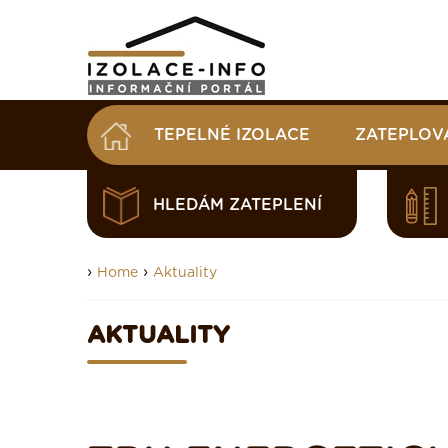
TEPELNÉ IZOLACE
ZATEPLOV
HLEDÁM ZATEPLENÍ
›
›
Home
Aktuality
AKTUALITY