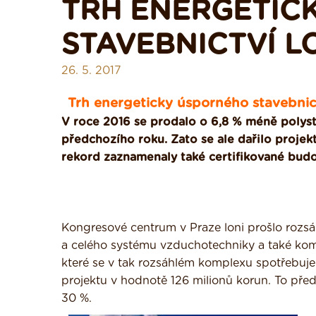
TRH ENERGETIC
STAVEBNICTVÍ L
26. 5. 2017
Trh energeticky úsporného stavebnict
V roce 2016 se prodalo o 6,8 % méně polys
předchozího roku. Zato se ale dařilo proj
rekord zaznamenaly také certifikované budo
Kongresové centrum v Praze loni prošlo rozsáh
a celého systému vzduchotechniky a také kompl
které se v tak rozsáhlém komplexu spotřebuj
projektu v hodnotě 126 milionů korun. To před
30 %.