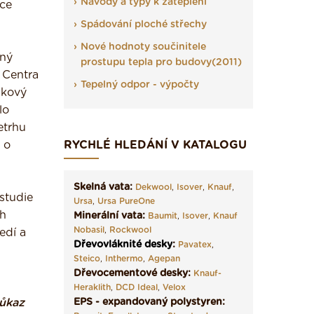
Návody a typy k zateplení
oce
Spádování ploché střechy
Nové hodnoty součinitele
rný
prostupu tepla pro budovy(2011)
 Centra
Tepelný odpor - výpočty
lkový
lo
etrhu
 o
RYCHLÉ HLEDÁNÍ V KATALOGU
Skelná vata:
Dekwool
,
Isover
,
Knauf
,
studie
Ursa
,
Ursa PureOne
ch
Minerální vata:
Baumit
,
Isover
,
Knauf
Nobasil
,
Rockwool
edí a
Dřevovláknité desky
:
Pavatex
,
Steico
,
Inthermo
,
Agepan
Dřevocementové desky:
Knauf-
Heraklith
,
DCD Ideal
,
Velox
důkaz
EPS - expandovaný polystyren: