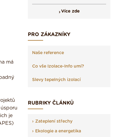
Více zde
PRO ZÁKAZNÍKY
Naše reference
aha má
Co vše Izolace-Info umí?
ípadný
Slevy tepelných izolací
ojektů
RUBRIKY ČLÁNKŮ
í úsporu
ich je
Zateplení střechy
(APES)
Ekologie a energetika