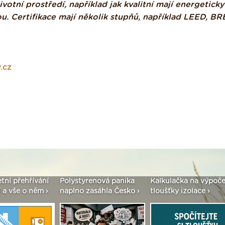
votní prostředí, například jak kvalitní mají energeticky
u. Certifikace mají několik stupňů, například LEED, B
.cz
etní přehřívání
Polystyrenová panika
Kalkulačka na výpoče
 a vše o něm ›
naplno zasáhla Česko ›
tloušťky izolace ›