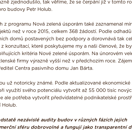
zně zjednodušilo, tak věříme, že se čerpání již v tomto r
 pro budovy Petr Holub.
h z programu Nová zelená úsporám také zaznamenal mí
jektů než v roce 2015, celkem 368 žádostí. Podle odhadů
vních domů postavených bez podpory a dorovnává tak ce
 konzultací, které poskytujeme my a naši členové, že by
ňujících kritéria Nové zelené úsporám. Na únorovém vel
lenské firmy výrazně vyšší než v předchozím roce. Zájem
ředitel Centra pasivního domu Jan Bárta.
sou už notoricky známé. Podle aktualizované ekonomické 
 využití svého potenciálu vytvořit až 55 000 tisíc nový
e ale potřeba vytvořit předvídatelné podnikatelské prostř
í Holub.
dstatě nezávislé audity budov v různých fázích jejich
omerční sféru dobrovolné a fungují jako transparentní 