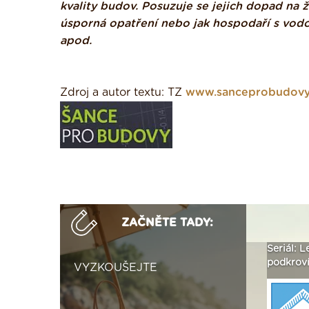
kvality budov. Posuzuje se jejich dopad na ži
úsporná opatření nebo jak hospodaří s vodo
apod.
Zdroj a autor textu: TZ
www.sanceprobudovy
ZAČNĚTE TADY:
ak
Vytvořte si vizualizaci
Není polystyren? My ho
Seriál: L
 ›
fasády ›
seženeme! ›
podkroví
VYZKOUŠEJTE