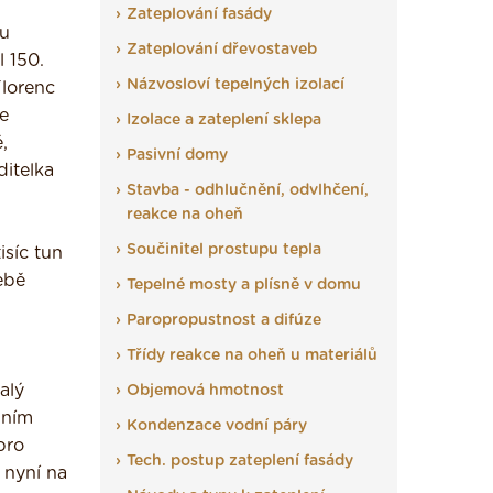
Zateplování fasády
tu
Zateplování dřevostaveb
l 150.
Názvosloví tepelných izolací
Florenc
e
Izolace a zateplení sklepa
,
Pasivní domy
itelka
Stavba - odhlučnění, odvlhčení,
reakce na oheň
Součinitel prostupu tepla
isíc tun
ebě
Tepelné mosty a plísně v domu
Paropropustnost a difúze
Třídy reakce na oheň u materiálů
alý
Objemová hmotnost
lním
Kondenzace vodní páry
pro
Tech. postup zateplení fasády
 nyní na