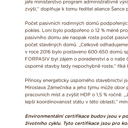
jaře ministerstvo program administrativně výra
zvýší,“ doplňuje k tomu ředitel aliance Šance
Počet pasivních rodinných domů podpořenýc
pokles. Loni bylo podpořeno o 12 % méně pro
pasivního domu ale naopak roste počet pasi
počet stavěných domů. „Celkově odhadujeme z
v roce 2016 bylo postaveno 600-650 domů spl
FORPASIV byl zájem o poradenství a o naše č
úsporné stavby tedy nepochybně roste,“ říká 
Přínosy energeticky úsporného stavebnictví j
Miroslava Zámečníka a jeho týmu může obor při
pracovních míst a zvýšit HDP o 1,5 % ročně. „J
lepší koordinovanost státu v této oblasti,“ mín
Environmentální certifikace budov jsou v po
životního cyklu. Tyto certifikace jsou pro k