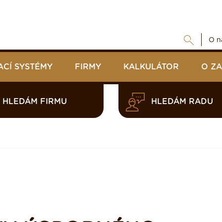
O n
ACÍ SYSTÉMY
FIRMY
KALKULÁTOR
O Z
HLEDÁM FIRMU
HLEDÁM RADU