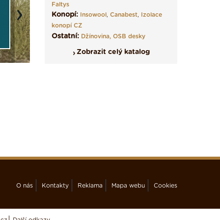
Faltys
Konopí:
Insowool
,
Canabest
,
Izolace
Next
konopí CZ
Ostatní:
Džínovina,
OSB desky
Zobrazit celý katalog
O nás
Kontakty
Reklama
Mapa webu
Cookies