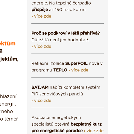
energie. Na tepelné čerpadlo
přispěje
až 150 tisíc korun
› více zde
Proč se podkroví v létě přehřívá?
Důležitá není jen hodnota λ
jektům
› více zde
ň
ojektům,
Reflexní izolace
SuperFOIL
nově v
programu
TEPLO
› více zde
SATJAM
nabízí kompletní systém
PIR sendvičových panelů
hlazení
› více zde
nergii,
orného
Asociace energetických
 o téměř
specialistů otevírá
bezplatný kurz
pro energetické poradce
› více zde