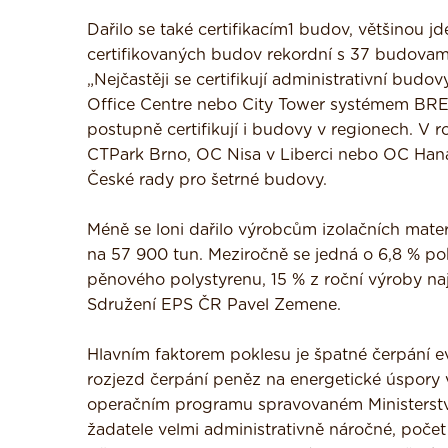
Dařilo se také certifikacím1 budov, většinou j
certifikovaných budov rekordní s 37 budovami.
„Nejčastěji se certifikují administrativní budo
Office Centre nebo City Tower systémem BREE
postupně certifikují i budovy v regionech. V 
CTPark Brno, OC Nisa v Liberci nebo OC Han
České rady pro šetrné budovy.
Méně se loni dařilo výrobcům izolačních mater
na 57 900 tun. Meziročně se jedná o 6,8 % pok
pěnového polystyrenu, 15 % z roční výroby na
Sdružení EPS ČR Pavel Zemene.
Hlavním faktorem poklesu je špatné čerpání 
rozjezd čerpání peněz na energetické úspor
operačním programu spravovaném Ministerstve
žadatele velmi administrativně náročné, počet 