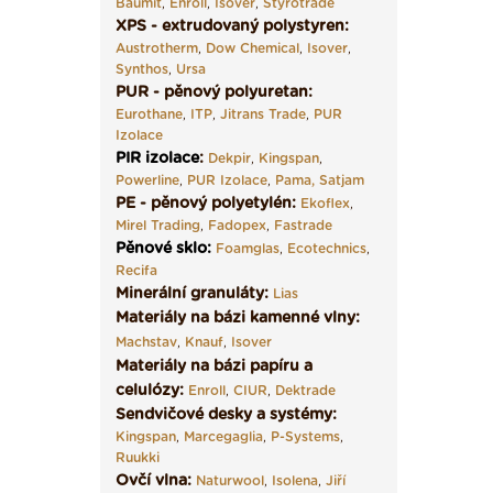
Baumit
,
Enroll
,
Isover
,
Styrotrade
XPS - extrudovaný polystyren:
Austrotherm
,
Dow Chemical
,
Isover
,
Synthos
,
Ursa
PUR - pěnový polyuretan:
Eurothane
,
ITP
,
Jitrans Trade
,
PUR
Izolace
PIR izolace
:
Dekpir
,
Kingspan
,
Powerline
,
PUR Izolace
,
Pama,
Satjam
PE - pěnový polyetylén:
Ekoflex
,
Mirel Trading
,
Fadopex
,
Fastrade
Pěnové sklo
:
Foamglas
,
Ecotechnics
,
Recifa
Minerální granuláty:
Lias
Materiály na bázi kamenné vlny:
Machstav
,
Knauf
,
Isover
Materiály na bázi papíru a
celulózy:
Enroll
,
CIUR
,
Dektrade
Sendvičové desky a systémy:
Kingspan
,
Marcegaglia
,
P-Systems
,
Ruukki
Ovčí vlna:
Naturwool
,
Isolena
,
Jiří