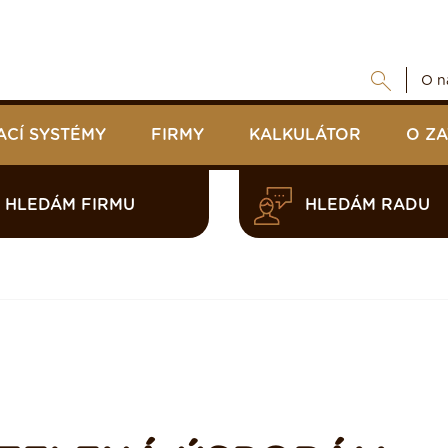
O n
ACÍ SYSTÉMY
FIRMY
KALKULÁTOR
O Z
HLEDÁM FIRMU
HLEDÁM RADU