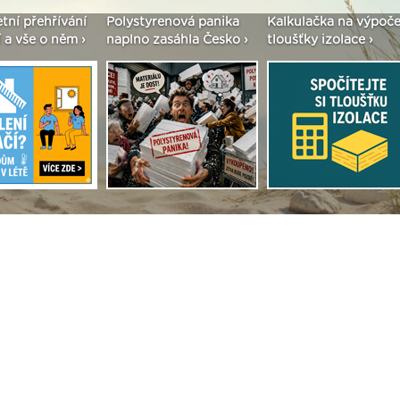
etní přehřívání
Polystyrenová panika
Kalkulačka na výpoče
 a vše o něm ›
naplno zasáhla Česko ›
tloušťky izolace ›