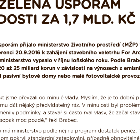
 ZELENÁ ÚSPORÁM
OSTI ZA 1,7 MLD. KČ
porám přijalo ministerstvo životního prostředí (MŽP)
erenci 20.9.2016 k zahájení stavebního veletrhu For Ar
ministerstvo vypsalo v říjnu loňského roku. Podle Bra
až 25 miliard korun v závislosti na výnosech z emisn
 pasivní bytové domy nebo malé fotovoltaické provoz
kt jsme převzali od minulé vlády. Myslím, že je to dobrý pr
mu dát nějaký předvídatelný ráz. V minulosti byl problém
ěnily podmínky, a stavař si často rval vlasy, že začal stavě
aopak moc pozdě," řekl Brabec.
ok má ministerstvo podle něj na program dostatek peněz. 
om pokryli standardní zateplování, případně obnovitelné 