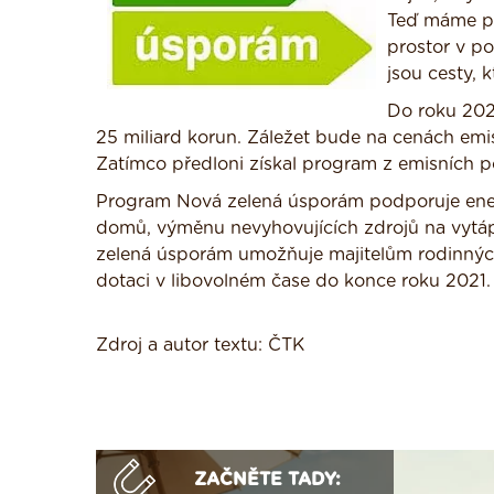
Teď máme př
prostor v po
jsou cesty, k
Do roku 202
25 miliard korun. Záležet bude na cenách emis
Zatímco předloni získal program z emisních po
Program Nová zelená úsporám podporuje ene
domů, výměnu nevyhovujících zdrojů na vytáp
zelená úsporám umožňuje majitelům rodinnýc
dotaci v libovolném čase do konce roku 2021.
Zdroj a autor textu: ČTK
ZAČNĚTE TADY: