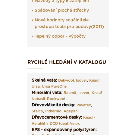
Návody a typy k zateplení
Spádování ploché střechy
Nové hodnoty součinitele
prostupu tepla pro budovy(2011)
Tepelný odpor - výpočty
RYCHLÉ HLEDÁNÍ V KATALOGU
Skelná vata:
Dekwool
,
Isover
,
Knauf
,
Ursa
,
Ursa PureOne
Minerální vata:
Baumit
,
Isover
,
Knauf
Nobasil
,
Rockwool
Dřevovláknité desky
:
Pavatex
,
Steico
,
Inthermo
,
Agepan
Dřevocementové desky:
Knauf-
Heraklith
,
DCD Ideal
,
Velox
EPS - expandovaný polystyren: