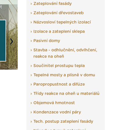
Zateplování fasády
t
Seriál: Fasády ETICS a
Vyberte si izolaci a pak
Vytvořte
vše podstatné v kostce ›
Zateplování dřevostaveb
ji tady klidně poptejte ›
fasády ›
Názvosloví tepelných izolací
Izolace a zateplení sklepa
Pasivní domy
Next
Stavba - odhlučnění, odvlhčení,
reakce na oheň
Součinitel prostupu tepla
Tepelné mosty a plísně v domu
Paropropustnost a difúze
Třídy reakce na oheň u materiálů
Objemová hmotnost
Kondenzace vodní páry
Tech. postup zateplení fasády