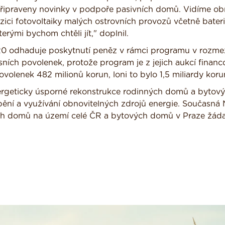
ipraveny novinky v podpoře pasivních domů. Vidíme ob
zici fotovoltaiky malých ostrovních provozů včetně bateri
terými bychom chtěli jít," doplnil.
0 odhaduje poskytnutí peněz v rámci programu v rozme
ních povolenek, protože program je z jejich aukcí financ
volenek 482 milionů korun, loni to bylo 1,5 miliardy koru
rgeticky úsporné rekonstrukce rodinných domů a bytov
ění a využívání obnovitelných zdrojů energie. Současná
h domů na území celé ČR a bytových domů v Praze žáda