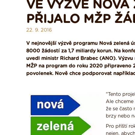
VE VÝZVĚ NOVÁ
PŘIJALO MŽP ŽÁD
22. 9. 2016
V nejnovější výzvě programu Nová zelená ús
8000 žádostí za 1,7 miliardy korun. Na konf
uvedl ministr Richard Brabec (ANO). Výzvu 
MŽP na program do roku 2020 připraveno 20 
povolenek. Nově chce podporovat například
"Tento proje
Ale chceme 
že se často m
brzy nebo n
Pro příští r
nejen, abych