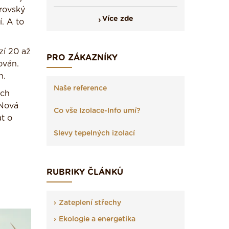
rovský
Více zde
í. A to
zí 20 až
PRO ZÁKAZNÍKY
ován.
n.
Naše reference
ých
 Nová
Co vše Izolace-Info umí?
t o
Slevy tepelných izolací
RUBRIKY ČLÁNKŮ
Zateplení střechy
Ekologie a energetika