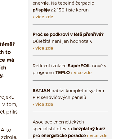
energie. Na tepelné čerpadlo
přispěje
až 150 tisíc korun
› více zde
Proč se podkroví v létě přehřívá?
Důležitá není jen hodnota λ
 téměř
› více zde
ch to
bce má
Reflexní izolace
SuperFOIL
nově v
ích
programu
TEPLO
› více zde
y.
SATJAM
nabízí kompletní systém
ojekt.
PIR sendvičových panelů
 v tom,
› více zde
t příliš
Asociace energetických
specialistů otevírá
bezplatný kurz
"A to
pro energetické poradce
› více zde
zdroje.