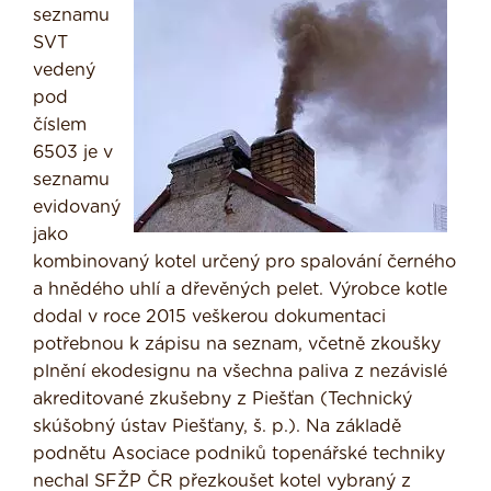
seznamu
SVT
vedený
pod
číslem
6503 je v
seznamu
evidovaný
jako
kombinovaný kotel určený pro spalování černého
a hnědého uhlí a dřevěných pelet. Výrobce kotle
dodal v roce 2015 veškerou dokumentaci
potřebnou k zápisu na seznam, včetně zkoušky
plnění ekodesignu na všechna paliva z nezávislé
akreditované zkušebny z Piešťan (Technický
skúšobný ústav Piešťany, š. p.). Na základě
podnětu Asociace podniků topenářské techniky
nechal SFŽP ČR přezkoušet kotel vybraný z