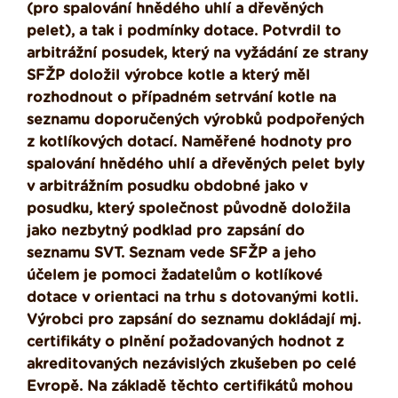
(pro spalování hnědého uhlí a dřevěných
pelet), a tak i podmínky dotace. Potvrdil to
arbitrážní posudek, který na vyžádání ze strany
SFŽP doložil výrobce kotle a který měl
rozhodnout o případném setrvání kotle na
seznamu doporučených výrobků podpořených
z kotlíkových dotací. Naměřené hodnoty pro
spalování hnědého uhlí a dřevěných pelet byly
v arbitrážním posudku obdobné jako v
posudku, který společnost původně doložila
jako nezbytný podklad pro zapsání do
seznamu SVT. Seznam vede SFŽP a jeho
účelem je pomoci žadatelům o kotlíkové
dotace v orientaci na trhu s dotovanými kotli.
Výrobci pro zapsání do seznamu dokládají mj.
certifikáty o plnění požadovaných hodnot z
akreditovaných nezávislých zkušeben po celé
Evropě. Na základě těchto certifikátů mohou