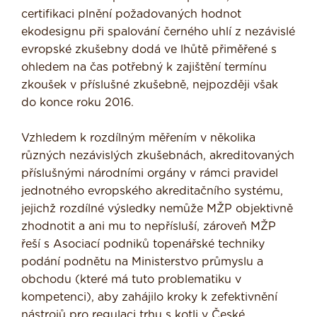
certifikaci plnění požadovaných hodnot
ekodesignu při spalování černého uhlí z nezávislé
evropské zkušebny dodá ve lhůtě přiměřené s
ohledem na čas potřebný k zajištění termínu
zkoušek v příslušné zkušebně, nejpozději však
do konce roku 2016.
Vzhledem k rozdílným měřením v několika
různých nezávislých zkušebnách, akreditovaných
příslušnými národními orgány v rámci pravidel
jednotného evropského akreditačního systému,
jejichž rozdílné výsledky nemůže MŽP objektivně
zhodnotit a ani mu to nepřísluší, zároveň MŽP
řeší s Asociací podniků topenářské techniky
podání podnětu na Ministerstvo průmyslu a
obchodu (které má tuto problematiku v
kompetenci), aby zahájilo kroky k zefektivnění
nástrojů pro regulaci trhu s kotli v České