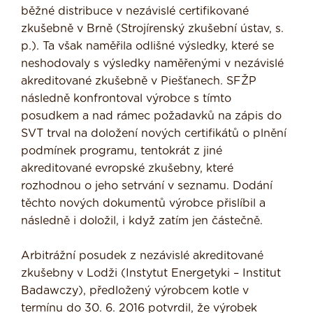
běžné distribuce v nezávislé certifikované
zkušebně v Brně (Strojírenský zkušební ústav, s.
p.). Ta však naměřila odlišné výsledky, které se
neshodovaly s výsledky naměřenými v nezávislé
akreditované zkušebně v Piešťanech. SFŽP
následně konfrontoval výrobce s tímto
posudkem a nad rámec požadavků na zápis do
SVT trval na doložení nových certifikátů o plnění
podmínek programu, tentokrát z jiné
akreditované evropské zkušebny, které
rozhodnou o jeho setrvání v seznamu. Dodání
těchto nových dokumentů výrobce přislíbil a
následně i doložil, i když zatím jen částečně.
Arbitrážní posudek z nezávislé akreditované
zkušebny v Lodži (Instytut Energetyki – Institut
Badawczy), předložený výrobcem kotle v
termínu do 30. 6. 2016 potvrdil, že výrobek