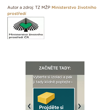
Autor a zdroj: TZ MŽP
Ministerstvo životního
prostředí
ZAČNĚTE TADY:
: Fasády ETICS a
Vyberte si izolaci a pak
Vytvořte si vizualiz
dstatné v kostce ›
ji tady klidně poptejte ›
fasády ›
Previous
Next