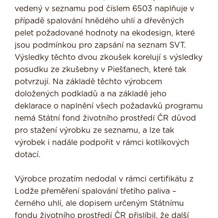
vedený v seznamu pod číslem 6503 naplňuje v
případě spalování hnědého uhlí a dřevěných
pelet požadované hodnoty na ekodesign, které
jsou podmínkou pro zapsání na seznam SVT.
Výsledky těchto dvou zkoušek korelují s výsledky
posudku ze zkušebny v Piešťanech, které tak
potvrzují. Na základě těchto výrobcem
doložených podkladů a na základě jeho
deklarace o naplnění všech požadavků programu
nemá Státní fond životního prostředí ČR důvod
pro stažení výrobku ze seznamu, a lze tak
výrobek i nadále podpořit v rámci kotlíkových
dotací.
Výrobce prozatím nedodal v rámci certifikátu z
Lodže přeměření spalování třetího paliva –
černého uhlí, ale dopisem určeným Státnímu
fondu životního prostředí ČR přislíbil, že další