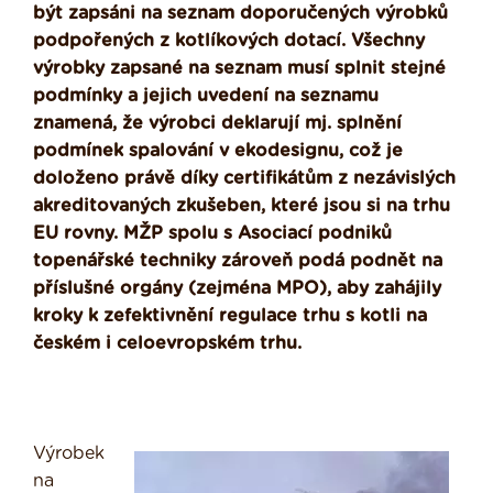
být zapsáni na seznam doporučených výrobků
podpořených z kotlíkových dotací. Všechny
výrobky zapsané na seznam musí splnit stejné
podmínky a jejich uvedení na seznamu
znamená, že výrobci deklarují mj. splnění
podmínek spalování v ekodesignu, což je
doloženo právě díky certifikátům z nezávislých
akreditovaných zkušeben, které jsou si na trhu
EU rovny. MŽP spolu s Asociací podniků
topenářské techniky zároveň podá podnět na
příslušné orgány (zejména MPO), aby zahájily
kroky k zefektivnění regulace trhu s kotli na
českém i celoevropském trhu.
Výrobek
na