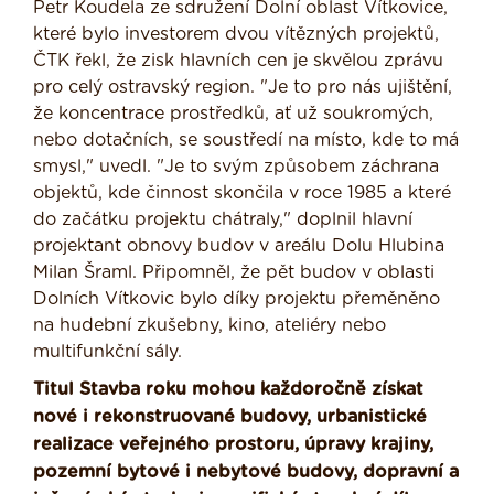
Petr Koudela ze sdružení Dolní oblast Vítkovice,
které bylo investorem dvou vítězných projektů,
ČTK řekl, že zisk hlavních cen je skvělou zprávu
pro celý ostravský region. "Je to pro nás ujištění,
že koncentrace prostředků, ať už soukromých,
nebo dotačních, se soustředí na místo, kde to má
smysl," uvedl. "Je to svým způsobem záchrana
objektů, kde činnost skončila v roce 1985 a které
do začátku projektu chátraly," doplnil hlavní
projektant obnovy budov v areálu Dolu Hlubina
Milan Šraml. Připomněl, že pět budov v oblasti
Dolních Vítkovic bylo díky projektu přeměněno
na hudební zkušebny, kino, ateliéry nebo
multifunkční sály.
Titul Stavba roku mohou každoročně získat
nové i rekonstruované budovy, urbanistické
realizace veřejného prostoru, úpravy krajiny,
pozemní bytové i nebytové budovy, dopravní a