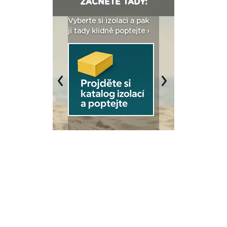
ZAČNĚTE TADY:
: Fasády ETICS a
Vyberte si izolaci a pak
Vytvořte si vizualiz
dstatné v kostce ›
ji tady klidně poptejte ›
fasády ›
Previous
Next