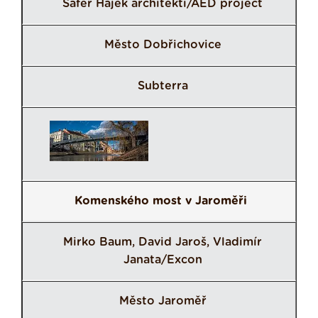
Šafer Hájek architekti/AED project
Město Dobřichovice
Subterra
Komenského most v Jaroměři
Mirko Baum, David Jaroš, Vladimír
Janata/Excon
Město Jaroměř