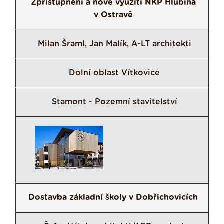
Zpřístupnění a nové využití NKP Hlubina
v Ostravě
Milan Šraml, Jan Malík, A-LT architekti
Dolní oblast Vítkovice
Stamont - Pozemní stavitelství
Dostavba základní školy v Dobřichovicích