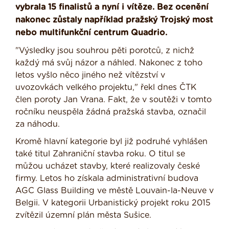
vybrala 15 finalistů a nyní i vítěze. Bez ocenění
nakonec zůstaly například pražský Trojský most
nebo multifunkční centrum Quadrio.
"Výsledky jsou souhrou pěti porotců, z nichž
každý má svůj názor a náhled. Nakonec z toho
letos vyšlo něco jiného než vítězství v
uvozovkách velkého projektu," řekl dnes ČTK
člen poroty Jan Vrana. Fakt, že v soutěži v tomto
ročníku neuspěla žádná pražská stavba, označil
za náhodu.
Kromě hlavní kategorie byl již podruhé vyhlášen
také titul Zahraniční stavba roku. O titul se
můžou ucházet stavby, které realizovaly české
firmy. Letos ho získala administrativní budova
AGC Glass Building ve městě Louvain-la-Neuve v
Belgii. V kategorii Urbanistický projekt roku 2015
zvítězil územní plán města Sušice.