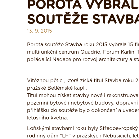
POROTA VYBRALA
SOUTĚŽE STAVBA
13. 9. 2015
Porota soutěže Stavba roku 2015 vybrala 15 final
multifunkční centrum Quadrio, Forum Karlín, Tr
pořádající Nadace pro rozvoj architektury a s
Vítěznou pětici, která získá titul Stavba roku 
pražské Betlémské kapli.
Titul mohou získat stavby nové i rekonstruovan
pozemní bytové i nebytové budovy, dopravní a
přihlášku do soutěže bylo dokončení a uved
letošního května.
Loňskými stavbami roku byly Středoevropský t
rodinný dům "LF" v pražských Nebušicích, le