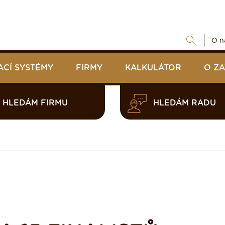
O n
ACÍ SYSTÉMY
FIRMY
KALKULÁTOR
O Z
HLEDÁM FIRMU
HLEDÁM RADU