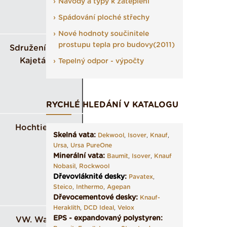
Návody a typy k zateplení
Spádování ploché střechy
Nové hodnoty součinitele
prostupu tepla pro budovy(2011)
Sdružení firem
Kajetánka
Tepelný odpor - výpočty
RYCHLÉ HLEDÁNÍ V KATALOGU
Hochtief CZ
Skelná vata:
Dekwool
,
Isover
,
Knauf
,
Ursa
,
Ursa PureOne
Minerální vata:
Baumit
,
Isover
,
Knauf
Nobasil
,
Rockwool
Dřevovláknité desky
:
Pavatex
,
Steico
,
Inthermo
,
Agepan
Dřevocementové desky:
Knauf-
Heraklith
,
DCD Ideal
,
Velox
EPS - expandovaný polystyren:
VW. Wachal