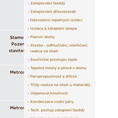
Zateplování fasády
Zateplování dřevostaveb
Názvosloví tepelných izolací
Izolace a zateplení sklepa
Pasivní domy
Stamont -
Pozemní
Stavba - odhlučnění, odvlhčení,
stavitelství
reakce na oheň
Součinitel prostupu tepla
Tepelné mosty a plísně v domu
Metrostav
Paropropustnost a difúze
Třídy reakce na oheň u materiálů
Objemová hmotnost
Kondenzace vodní páry
Metrostav
Tech. postup zateplení fasády