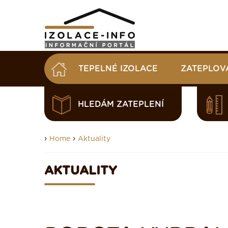
TEPELNÉ IZOLACE
ZATEPLOV
HLEDÁM ZATEPLENÍ
›
›
Home
Aktuality
AKTUALITY