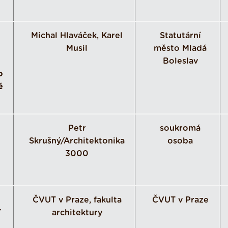
Michal Hlaváček, Karel
Statutární
Musil
město Mladá
Boleslav
o
é
Petr
soukromá
Skrušný/Architektonika
osoba
3000
ČVUT v Praze, fakulta
ČVUT v Praze
T
architektury