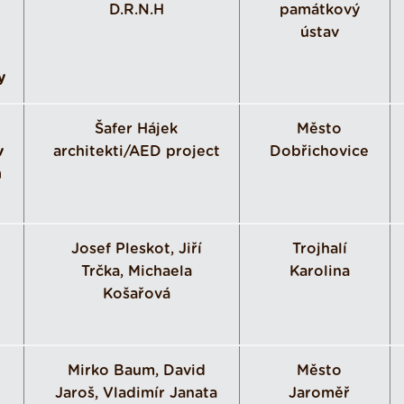
D.R.N.H
památkový
ústav
y
Šafer Hájek
Město
v
architekti/AED project
Dobřichovice
h
Josef Pleskot, Jiří
Trojhalí
Trčka, Michaela
Karolina
Košařová
Mirko Baum, David
Město
Jaroš, Vladimír Janata
Jaroměř