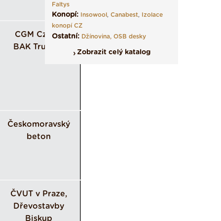
Faltys
Konopí:
Insowool
,
Canabest
,
Izolace
konopí CZ
CGM Czech,
Ostatní:
Džínovina,
OSB desky
BAK Trutnov
Zobrazit celý katalog
Českomoravský
beton
ČVUT v Praze,
Dřevostavby
Biskup