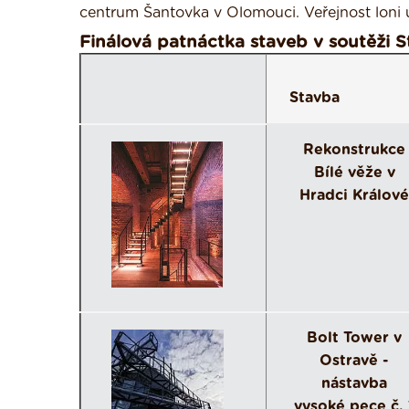
centrum Šantovka v Olomouci. Veřejnost loni u
Finálová patnáctka staveb v soutěži 
Stavba
Rekonstrukce
Bílé věže v
Hradci Králové
Bolt Tower v
Ostravě -
nástavba
vysoké pece č. 