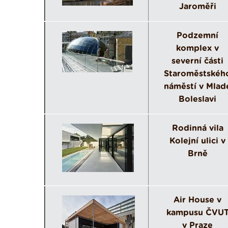
Jaroměři
Podzemní
komplex v
severní části
Staroměstskéh
náměstí v Mlad
Boleslavi
Rodinná vila
Kolejní ulici v
Brně
Air House v
kampusu ČVU
v Praze