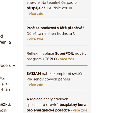
energie. Na tepelné čerpadlo
přispěje
až 150 tisíc korun
› více zde
Proč se podkroví v létě přehřívá?
Důležitá není jen hodnota λ
ad
› více zde
ejnila
Reflexní izolace
SuperFOIL
nově v
programu
TEPLO
› více zde
večeru v
SATJAM
nabízí kompletní systém
ny,
PIR sendvičových panelů
u pro
› více zde
14 do
Asociace energetických
něžku,
specialistů otevírá
bezplatný kurz
odní
pro energetické poradce
› více zde