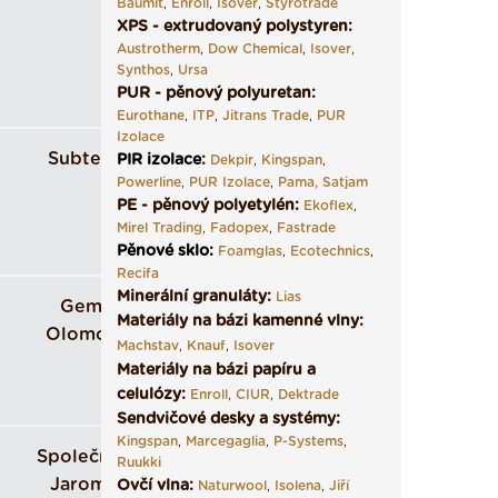
Baumit
,
Enroll
,
Isover
,
Styrotrade
XPS - extrudovaný polystyren:
Austrotherm
,
Dow Chemical
,
Isover
,
Synthos
,
Ursa
PUR - pěnový polyuretan:
Eurothane
,
ITP
,
Jitrans Trade
,
PUR
Izolace
Subterra
PIR izolace
:
Dekpir
,
Kingspan
,
Powerline
,
PUR Izolace
,
Pama,
Satjam
PE - pěnový polyetylén:
Ekoflex
,
Mirel Trading
,
Fadopex
,
Fastrade
Pěnové sklo
:
Foamglas
,
Ecotechnics
,
Recifa
Minerální granuláty:
Lias
Gemo
Materiály na bázi kamenné vlny:
Olomouc
Machstav
,
Knauf
,
Isover
Materiály na bázi papíru a
celulózy:
Enroll
,
CIUR
,
Dektrade
Sendvičové desky a systémy:
Kingspan
,
Marcegaglia
,
P-Systems
,
Společnost
Ruukki
Jaroměř
Ovčí vlna:
Naturwool
,
Isolena
,
Jiří