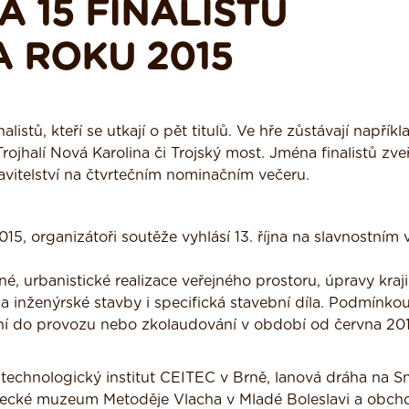
 15 FINALISTŮ
 ROKU 2015
istů, kteří se utkají o pět titulů. Ve hře zůstávají napříkl
ojhalí Nová Karolina či Trojský most. Jména finalistů zveř
tavitelství na čtvrtečním nominačním večeru.
2015, organizátoři soutěže vyhlásí 13. října na slavnostním 
é, urbanistické realizace veřejného prostoru, úpravy kraji
 inženýrské stavby i specifická stavební díla. Podmínko
ení do provozu nebo zkolaudování v období od června 20
echnologický institut CEITEC v Brně, lanová dráha na S
tecké muzeum Metoděje Vlacha v Mladé Boleslavi a obch