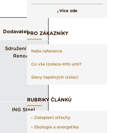
Více zde
Dodavatel
PRO ZÁKAZNÍKY
Sdružení BAK -
Naše reference
RenoArt
Co vše Izolace-Info umí?
Slevy tepelných izolací
RUBRIKY ČLÁNKŮ
ING Steel
Zateplení střechy
Ekologie a energetika