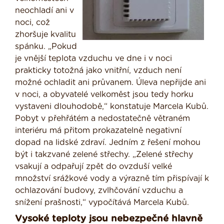
neochladí ani v
noci, což
zhoršuje kvalitu
spánku. „Pokud
je vnější teplota vzduchu ve dne i v noci
prakticky totožná jako vnitřní, vzduch není
možné ochladit ani průvanem. Úleva nepřijde ani
v noci, a obyvatelé velkoměst jsou tedy horku
vystaveni dlouhodobě,“ konstatuje Marcela Kubů.
Pobyt v přehřátém a nedostatečně větraném
interiéru má přitom prokazatelně negativní
dopad na lidské zdraví. Jedním z řešení mohou
být i takzvané zelené střechy. „Zelené střechy
vsakují a odpařují zpět do ovzduší velké
množství srážkové vody a výrazně tím přispívají k
ochlazování budovy, zvlhčování vzduchu a
snížení prašnosti,“ vypočítává Marcela Kubů.
Vysoké teploty jsou nebezpečné hlavně