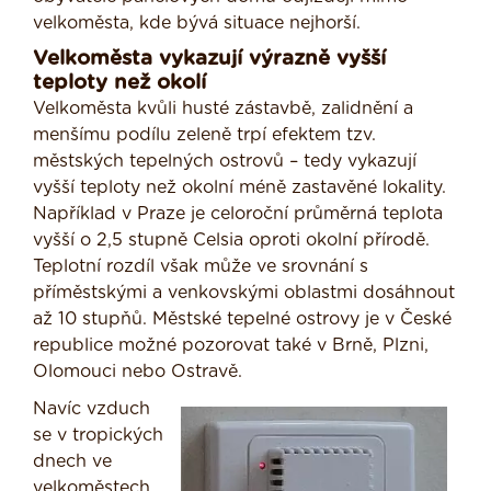
velkoměsta, kde bývá situace nejhorší.
Velkoměsta vykazují výrazně vyšší
teploty než okolí
Velkoměsta kvůli husté zástavbě, zalidnění a
menšímu podílu zeleně trpí efektem tzv.
městských tepelných ostrovů – tedy vykazují
vyšší teploty než okolní méně zastavěné lokality.
Například v Praze je celoroční průměrná teplota
vyšší o 2,5 stupně Celsia oproti okolní přírodě.
Teplotní rozdíl však může ve srovnání s
příměstskými a venkovskými oblastmi dosáhnout
až 10 stupňů. Městské tepelné ostrovy je v České
republice možné pozorovat také v Brně, Plzni,
Olomouci nebo Ostravě.
Navíc vzduch
se v tropických
dnech ve
velkoměstech