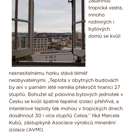
zasáhnou
tropická vedra,
mnoho
rodinných i
bytových
domů se kvůli
nesnesitelnému horku stává téměř
neobyvatelnými. „Teplota v obytných budovách
by ani v parném létě neměla překročit hranici 27
stupňů. Bohužel až polovina bytových jednotek v
Česku se kvůli špatné tepelné izolaci přehřívá, a
interiérové teploty tak mohou v tropických dnech
dosáhnout 30 i více stupňů Celsia,“ říká Marcela
Kubů, zástupkyně Asociace výrobců minerální
izolace (AVMI).