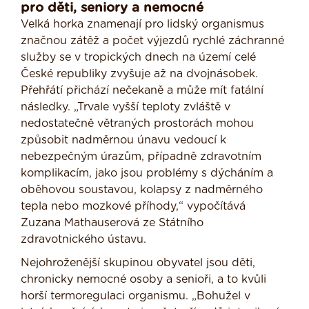
pro děti, seniory a nemocné
Velká horka znamenají pro lidský organismus
značnou zátěž a počet výjezdů rychlé záchranné
služby se v tropických dnech na území celé
České republiky zvyšuje až na dvojnásobek.
Přehřátí přichází nečekaně a může mít fatální
následky. „Trvale vyšší teploty zvláště v
nedostatečně větraných prostorách mohou
způsobit nadměrnou únavu vedoucí k
nebezpečným úrazům, případně zdravotním
komplikacím, jako jsou problémy s dýcháním a
oběhovou soustavou, kolapsy z nadměrného
tepla nebo mozkové příhody,“ vypočítává
Zuzana Mathauserová ze Státního
zdravotnického ústavu.
Nejohroženější skupinou obyvatel jsou děti,
chronicky nemocné osoby a senioři, a to kvůli
horší termoregulaci organismu. „Bohužel v