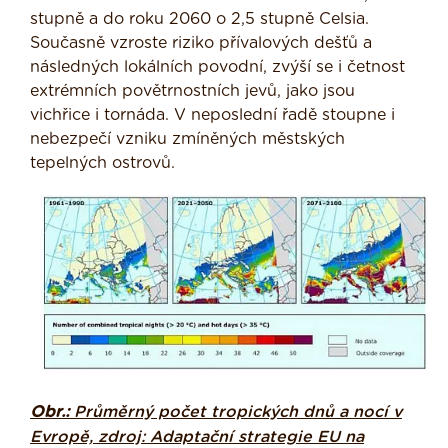
stupně a do roku 2060 o 2,5 stupně Celsia.
Současně vzroste riziko přívalových dešťů a
následných lokálních povodní, zvýší se i četnost
extrémních povětrnostních jevů, jako jsou
vichřice i tornáda. V neposlední řadě stoupne i
nebezpečí vzniku zmíněných městských
tepelných ostrovů.
Obr.:
Průměrný počet tropických dnů a nocí v
Evropě, zdroj: Adaptační strategie EU na