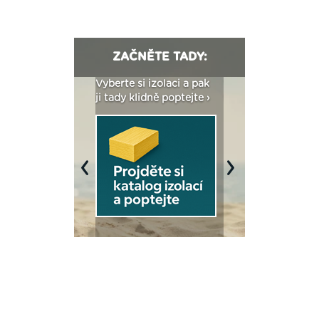
ZAČNĚTE TADY:
: Fasády ETICS a
Vyberte si izolaci a pak
Vytvořte si vizualiz
dstatné v kostce ›
ji tady klidně poptejte ›
fasády ›
Previous
Next