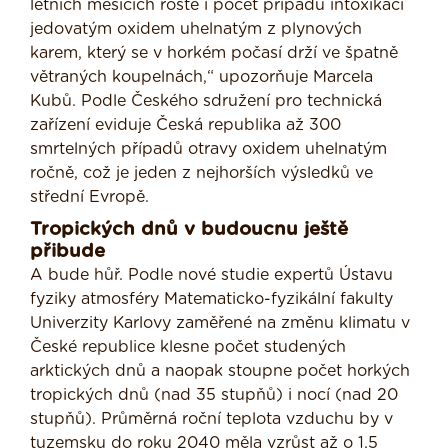
letních měsících roste i počet případů intoxikací
jedovatým oxidem uhelnatým z plynových
karem, který se v horkém počasí drží ve špatně
větraných koupelnách,“ upozorňuje Marcela
Kubů. Podle Českého sdružení pro technická
zařízení eviduje Česká republika až 300
smrtelných případů otravy oxidem uhelnatým
ročně, což je jeden z nejhorších výsledků ve
střední Evropě.
Tropických dnů v budoucnu ještě
přibude
A bude hůř. Podle nové studie expertů Ústavu
fyziky atmosféry Matematicko-fyzikální fakulty
Univerzity Karlovy zaměřené na změnu klimatu v
České republice klesne počet studených
arktických dnů a naopak stoupne počet horkých
tropických dnů (nad 35 stupňů) i nocí (nad 20
stupňů). Průměrná roční teplota vzduchu by v
tuzemsku do roku 2040 měla vzrůst až o 1,5