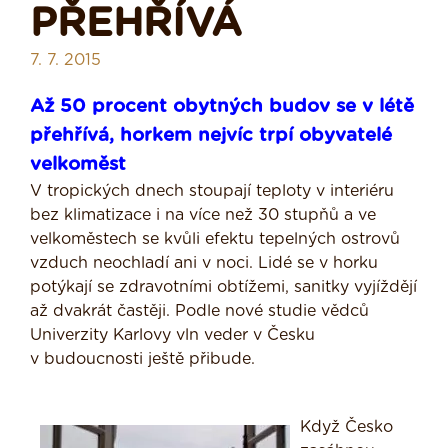
PŘEHŘÍVÁ
7. 7. 2015
Až 50 procent obytných budov se v létě
přehřívá, horkem nejvíc trpí obyvatelé
velkoměst
V tropických dnech stoupají teploty v interiéru
bez klimatizace i na více než 30 stupňů a ve
velkoměstech se kvůli efektu tepelných ostrovů
vzduch neochladí ani v noci. Lidé se v horku
potýkají se zdravotními obtížemi, sanitky vyjíždějí
až dvakrát častěji. Podle nové studie vědců
Univerzity Karlovy vln veder v Česku
v budoucnosti ještě přibude.
Když Česko