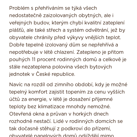
Problém s přehříváním se týká všech
nedostatečně zaizolovaných obytných, ale i
veřejných budov, kterým chybí kvalitní zateplení
plášťů, ale také střech a systém odvětrání, jež by
obyvatele chránily před výkyvy vnějších teplot.
Dobře tepelně izolovaný dům se nepřehřívá a
nepotřebuje v létě chlazení. Zatepleno je přitom
pouhých 11 procent rodinných domů a celkově je
stále nezateplena polovina všech bytových
jednotek v České republice.
Navíc na rozdíl od zimního období, kdy je možné
tepelný komfort zajistit topením za cenu vyšších
účtů za energie, v létě je dosažení příjemné
teploty bez klimatizace mnohdy nemožné.
Otevřená okna a průvan v horkých dnech
rozhodně nestačí. Lidé v rodinných domcích se
tak dočasně stěhují z podkroví do přízemí,
obyvatelé panelových domů odjíždějí mimo